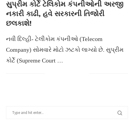
સુપ્રીમ કોર્ટે ટેલિકોમ કંપનીઓની અરજી
નકારી કાઢી, હવે સરકારની તિજોરી
છલકાશે!
નવી દિલ્હી- ટેલીકોમ કંપનીઓ (Telecom
Company) સોમવારે મોટો ઝટકો લાગ્યો છે. સુપ્રીમ
કોર્ટે (Supreme Court …