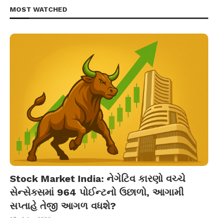
MOST WATCHED
Stock Market India: નેગેટિવ કારણો વચ્ચે
સેન્સેક્સમાં 964 પોઈન્ટનો ઉછાળો, આગામી
સપ્તાહે તેજી આગળ વધશે?