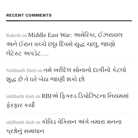
RECENT COMMENTS
Middle East War: અમેરિકા, ઈઝરાયલ
Rakesh
on
અને ઈરાન વચ્ચે છઠ્ઠા દિવસે યુદ્ધ ચાલુ, જાણો
લેટેસ્ટ અપડેટ….
તમે ખરીદેલ સોનાનો દાગીનો કેટલો
Siddharth Sheh
on
શુદ્ધ છે તે ઘરે બેઠા જાણી શકો છો
RBIએ ફિક્સ્ડ ડિપોઝિટના નિયમમાં
siddharth shah
on
ફેરફાર કર્યો
કોવિડ વેક્સિન અંગે તમારા મનના
siddharth shah
on
પ્રશ્નોનું સમાધાન