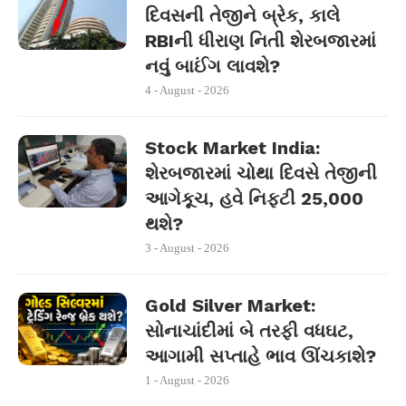
દિવસની તેજીને બ્રેક, કાલે
RBIની ધીરાણ નિતી શેરબજારમાં
નવું બાઈંગ લાવશે?
4 - August - 2026
Stock Market India:
શેરબજારમાં ચોથા દિવસે તેજીની
આગેકૂચ, હવે નિફ્ટી 25,000
થશે?
3 - August - 2026
Gold Silver Market:
સોનાચાંદીમાં બે તરફી વધઘટ,
આગામી સપ્તાહે ભાવ ઊંચકાશે?
1 - August - 2026