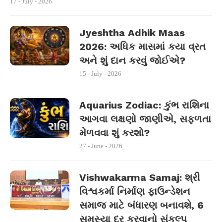
17 - July - 2026
Jyeshtha Adhik Maas
2026: અધિક માસમાં કયા વ્રત
અને શું દાન કરવું જોઈએ?
15 - July - 2026
Aquarius Zodiac: કુંભ રાશિના
આગવા લક્ષણો જાણીએ, સફળતા
મેળવવા શું કરશો?
27 - June - 2026
Vishwakarma Samaj: શ્રી
વિશ્વકર્મા નિર્માણ ફાઉન્ડેશન
સમાજ માટે બંધારણ બનાવશે, 6
સમસ્યા દૂર કરવાનો સંકલ્પ