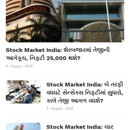
Stock Market India: શેરબજારમાં તેજીની
આગેકૂચ, નિફ્ટી 25,000 થશે?
6 - August - 2026
Stock Market India: બે તરફી
વધઘટે સેન્સેક્સ નિફ્ટીમાં સુધારો,
કાલે તેજી આગળ વધશે?
5 - August - 2026
Stock Market India: ચાર