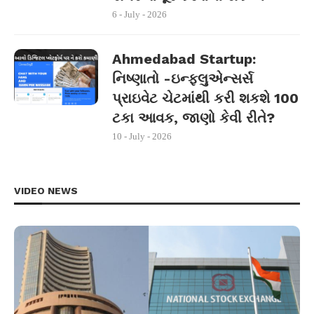
6 - July - 2026
Ahmedabad Startup:
નિષ્ણાતો -ઇન્ફ્લુએન્સર્સ
પ્રાઇવેટ ચેટમાંથી કરી શકશે 100
ટકા આવક, જાણો કેવી રીતે?
10 - July - 2026
VIDEO NEWS