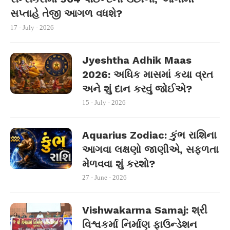
સપ્તાહે તેજી આગળ વધશે?
17 - July - 2026
Jyeshtha Adhik Maas
2026: અધિક માસમાં કયા વ્રત
અને શું દાન કરવું જોઈએ?
15 - July - 2026
Aquarius Zodiac: કુંભ રાશિના
આગવા લક્ષણો જાણીએ, સફળતા
મેળવવા શું કરશો?
27 - June - 2026
Vishwakarma Samaj: શ્રી
વિશ્વકર્મા નિર્માણ ફાઉન્ડેશન