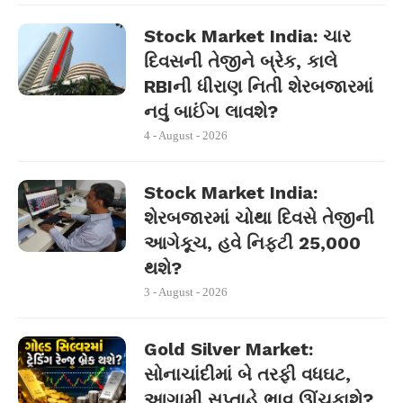
Stock Market India: ચાર
દિવસની તેજીને બ્રેક, કાલે
RBIની ધીરાણ નિતી શેરબજારમાં
નવું બાઈંગ લાવશે?
4 - August - 2026
Stock Market India:
શેરબજારમાં ચોથા દિવસે તેજીની
આગેકૂચ, હવે નિફ્ટી 25,000
થશે?
3 - August - 2026
Gold Silver Market:
સોનાચાંદીમાં બે તરફી વધઘટ,
આગામી સપ્તાહે ભાવ ઊંચકાશે?