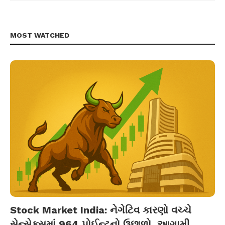
MOST WATCHED
Stock Market India: નેગેટિવ કારણો વચ્ચે
સેન્સેક્સમાં 964 પોઈન્ટનો ઉછાળો, આગામી