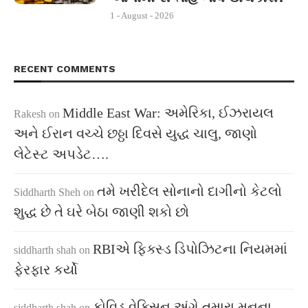
1 - August - 2026
RECENT COMMENTS
Middle East War: અમેરિકા, ઈઝરાયલ
Rakesh
on
અને ઈરાન વચ્ચે છઠ્ઠા દિવસે યુદ્ધ ચાલુ, જાણો
લેટેસ્ટ અપડેટ….
તમે ખરીદેલ સોનાનો દાગીનો કેટલો
Siddharth Sheh
on
શુદ્ધ છે તે ઘરે બેઠા જાણી શકો છો
RBIએ ફિક્સ્ડ ડિપોઝિટના નિયમમાં
siddharth shah
on
ફેરફાર કર્યો
કોવિડ વેક્સિન અંગે તમારા મનના
siddharth shah
on