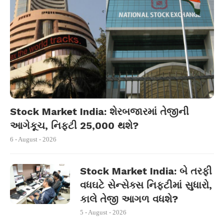
Stock Market India: શેરબજારમાં તેજીની
આગેકૂચ, નિફ્ટી 25,000 થશે?
6 - August - 2026
Stock Market India: બે તરફી
વધઘટે સેન્સેક્સ નિફ્ટીમાં સુધારો,
કાલે તેજી આગળ વધશે?
5 - August - 2026