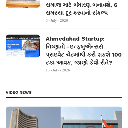
સમાજ માટે બંધારણ બનાવશે, 6
સમસ્યા દૂર કરવાનો સંકલ્પ
6 - July - 2026
Ahmedabad Startup:
નિષ્ણાતો -ઇન્ફ્લુએન્સર્સ
પ્રાઇવેટ ચેટમાંથી કરી શકશે 100
ટકા આવક, જાણો કેવી રીતે?
10 - July - 2026
VIDEO NEWS