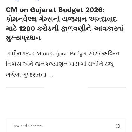
CM on Gujarat Budget 2026:
કોમનવેલ્થ ગેમ્સનાં યજમાન અમદાવાદ
માટે 1200 કરોડની ફાળવણીને આવકારતાં
મુખ્યપ્રધાન
ગાંધીનગર- CM on Gujarat Budget 2026 અવિરત
વિકાસ અને જનકલ્યાણને પાયામાં રાખીને રજૂ
થયેલા ગુજરાતનાં …