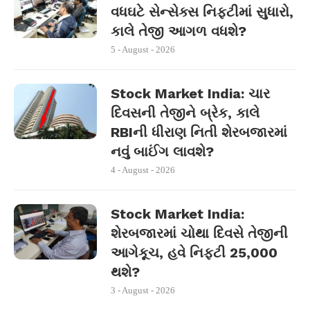
વધઘટે સેન્સેક્સ નિફ્ટીમાં સુધારો,
કાલે તેજી આગળ વધશે?
5 - August - 2026
Stock Market India: ચાર
દિવસની તેજીને બ્રેક, કાલે
RBIની ધીરાણ નિતી શેરબજારમાં
નવું બાઈંગ લાવશે?
4 - August - 2026
Stock Market India:
શેરબજારમાં ચોથા દિવસે તેજીની
આગેકૂચ, હવે નિફ્ટી 25,000
થશે?
3 - August - 2026