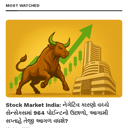
MOST WATCHED
Stock Market India: નેગેટિવ કારણો વચ્ચે
સેન્સેક્સમાં 964 પોઈન્ટનો ઉછાળો, આગામી
સપ્તાહે તેજી આગળ વધશે?