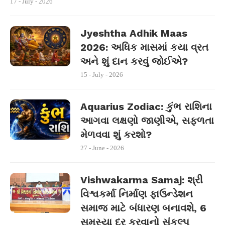
17 - July - 2026
Jyeshtha Adhik Maas
2026: અધિક માસમાં કયા વ્રત
અને શું દાન કરવું જોઈએ?
15 - July - 2026
Aquarius Zodiac: કુંભ રાશિના
આગવા લક્ષણો જાણીએ, સફળતા
મેળવવા શું કરશો?
27 - June - 2026
Vishwakarma Samaj: શ્રી
વિશ્વકર્મા નિર્માણ ફાઉન્ડેશન
સમાજ માટે બંધારણ બનાવશે, 6
સમસ્યા દૂર કરવાનો સંકલ્પ