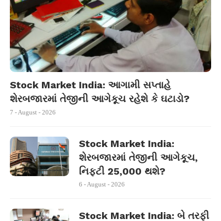
Stock Market India: આગામી સપ્તાહે
શેરબજારમાં તેજીની આગેકૂચ રહેશે કે ઘટાડો?
7 - August - 2026
Stock Market India:
શેરબજારમાં તેજીની આગેકૂચ,
નિફ્ટી 25,000 થશે?
6 - August - 2026
Stock Market India: બે તરફી