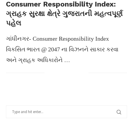
Consumer Responsibility Index:
ગ્રાહક સુરક્ષા ક્ષેત્રે ગુજરાતની મહત્વપૂર્ણ
પહેલ
ગાંધીનગર- Consumer Responsibility Index
વિકસિત ભારત @ 2047 ના વિઝનને સાકાર કરવા
અને ગ્રાહક અધિકારોને …