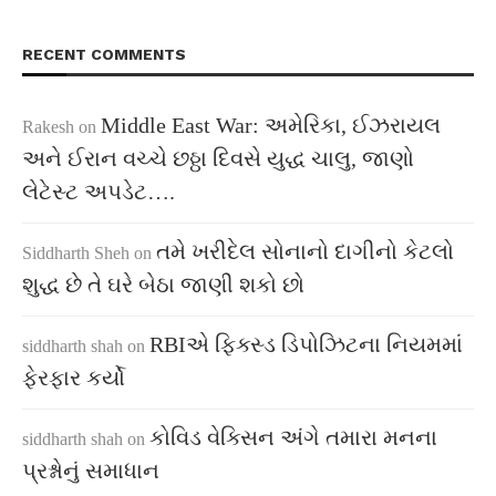
RECENT COMMENTS
Middle East War: અમેરિકા, ઈઝરાયલ
Rakesh
on
અને ઈરાન વચ્ચે છઠ્ઠા દિવસે યુદ્ધ ચાલુ, જાણો
લેટેસ્ટ અપડેટ….
તમે ખરીદેલ સોનાનો દાગીનો કેટલો
Siddharth Sheh
on
શુદ્ધ છે તે ઘરે બેઠા જાણી શકો છો
RBIએ ફિક્સ્ડ ડિપોઝિટના નિયમમાં
siddharth shah
on
ફેરફાર કર્યો
કોવિડ વેક્સિન અંગે તમારા મનના
siddharth shah
on
પ્રશ્નોનું સમાધાન