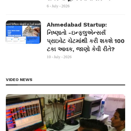
6 - July - 2026
Ahmedabad Startup:
નિષ્ણાતો -ઇન્ફ્લુએન્સર્સ
પ્રાઇવેટ ચેટમાંથી કરી શકશે 100
ટકા આવક, જાણો કેવી રીતે?
10 - July - 2026
VIDEO NEWS