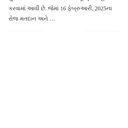
કરવામાં આવી છે. જેમાં 16 ફેબ્રુઆરી, 2025ના
રોજ મતદાન અને …