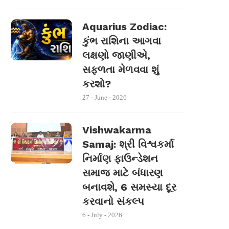
Aquarius Zodiac:
કુંભ રાશિના આગવા
લક્ષણો જાણીએ,
સફળતા મેળવવા શું
કરશો?
27 - June - 2026
Vishwakarma
Samaj: શ્રી વિશ્વકર્મા
નિર્માણ ફાઉન્ડેશન
સમાજ માટે બંધારણ
બનાવશે, 6 સમસ્યા દૂર
કરવાનો સંકલ્પ
6 - July - 2026