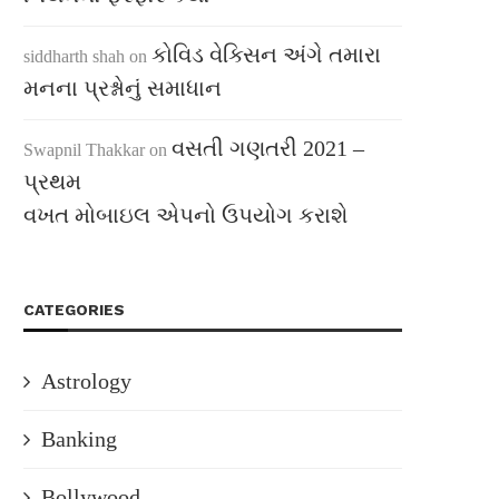
કોવિડ વેક્સિન અંગે તમારા
siddharth shah
on
મનના પ્રશ્નોનું સમાધાન
વસતી ગણતરી 2021 –
Swapnil Thakkar
on
પ્રથમ
વખત મોબાઇલ એપનો ઉપયોગ કરાશે
CATEGORIES
Astrology
Banking
Bollywood