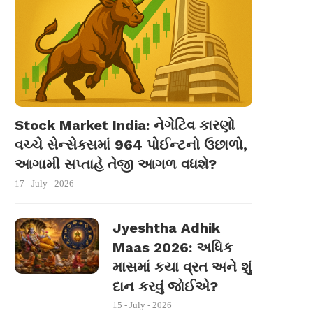
Stock Market India: નેગેટિવ કારણો
વચ્ચે સેન્સેક્સમાં 964 પોઈન્ટનો ઉછાળો,
આગામી સપ્તાહે તેજી આગળ વધશે?
17 - July - 2026
Jyeshtha Adhik
Maas 2026: અધિક
માસમાં કયા વ્રત અને શું
દાન કરવું જોઈએ?
15 - July - 2026