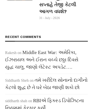
સપ્તાહે તેજી કેટલી
આગળ વધશે?
31 - July - 2026
RECENT COMMENTS
Middle East War: અમેરિકા,
Rakesh
on
ઈઝરાયલ અને ઈરાન વચ્ચે છઠ્ઠા દિવસે
યુદ્ધ ચાલુ, જાણો લેટેસ્ટ અપડેટ….
તમે ખરીદેલ સોનાનો દાગીનો
Siddharth Sheh
on
કેટલો શુદ્ધ છે તે ઘરે બેઠા જાણી શકો છો
RBIએ ફિક્સ્ડ ડિપોઝિટના
siddharth shah
on
નિયમમાં ફેરફાર કર્યો