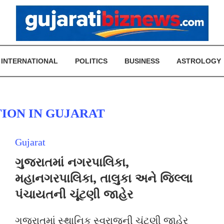
INTERNATIONAL
POLITICS
BUSINESS
ASTROLOGY
ION IN GUJARAT
Gujarat
ગુજરાતમાં નગરપાલિકા,
મહાનગરપાલિકા, તાલુકા અને જિલ્લા
પંચાયતની ચૂંટણી જાહેર
ગુજરાતમાં સ્થાનિક સ્વરાજની ચૂંટણી જાહેર