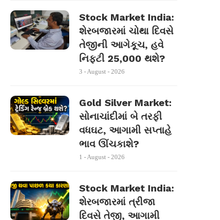
Stock Market India:
શેરબજારમાં ચોથા દિવસે
તેજીની આગેકૂચ, હવે
નિફ્ટી 25,000 થશે?
3 - August - 2026
Gold Silver Market:
સોનાચાંદીમાં બે તરફી
વધઘટ, આગામી સપ્તાહે
ભાવ ઊંચકાશે?
1 - August - 2026
Stock Market India:
શેરબજારમાં ત્રીજા
દિવસે તેજી, આગામી