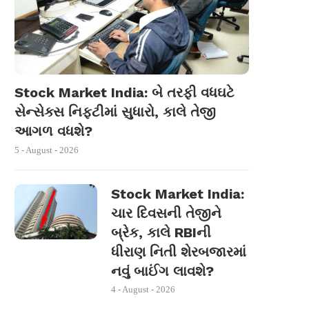
Stock Market India: બે તરફી વધઘટે
સેન્સેક્સ નિફ્ટીમાં સુધારો, કાલે તેજી
આગળ વધશે?
5 - August - 2026
Stock Market India:
ચાર દિવસની તેજીને
બ્રેક, કાલે RBIની
ધીરાણ નિતી શેરબજારમાં
નવું બાઈંગ લાવશે?
4 - August - 2026