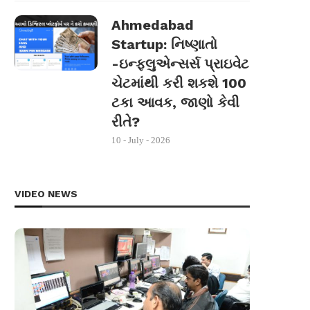
Ahmedabad
Startup: નિષ્ણાતો
-ઇન્ફ્લુએન્સર્સ પ્રાઇવેટ
ચેટમાંથી કરી શકશે 100
ટકા આવક, જાણો કેવી
રીતે?
10 - July - 2026
VIDEO NEWS