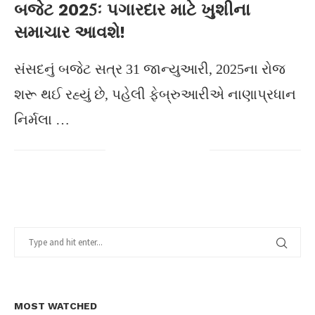
બજેટ 2025ઃ પગારદાર માટે ખુશીના
સમાચાર આવશે!
સંસદનું બજેટ સત્ર 31 જાન્યુઆરી, 2025ના રોજ
શરૂ થઈ રહ્યું છે, પહેલી ફેબ્રુઆરીએ નાણાપ્રધાન
નિર્મલા …
MOST WATCHED