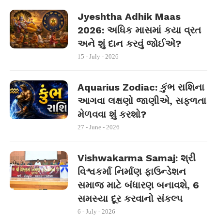
Jyeshtha Adhik Maas
2026: અધિક માસમાં કયા વ્રત
અને શું દાન કરવું જોઈએ?
15 - July - 2026
Aquarius Zodiac: કુંભ રાશિના
આગવા લક્ષણો જાણીએ, સફળતા
મેળવવા શું કરશો?
27 - June - 2026
Vishwakarma Samaj: શ્રી
વિશ્વકર્મા નિર્માણ ફાઉન્ડેશન
સમાજ માટે બંધારણ બનાવશે, 6
સમસ્યા દૂર કરવાનો સંકલ્પ
6 - July - 2026