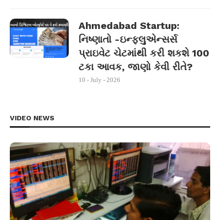
Ahmedabad Startup:
નિષ્ણાતો -ઇન્ફ્લુએન્સર્સ
પ્રાઇવેટ ચેટમાંથી કરી શકશે 100
ટકા આવક, જાણો કેવી રીતે?
10 - July - 2026
VIDEO NEWS