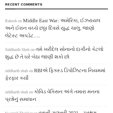
RECENT COMMENTS
Middle East War: અમેરિકા, ઈઝરાયલ
Rakesh
on
અને ઈરાન વચ્ચે છઠ્ઠા દિવસે યુદ્ધ ચાલુ, જાણો
લેટેસ્ટ અપડેટ….
તમે ખરીદેલ સોનાનો દાગીનો કેટલો
Siddharth Sheh
on
શુદ્ધ છે તે ઘરે બેઠા જાણી શકો છો
RBIએ ફિક્સ્ડ ડિપોઝિટના નિયમમાં
siddharth shah
on
ફેરફાર કર્યો
કોવિડ વેક્સિન અંગે તમારા મનના
siddharth shah
on
પ્રશ્નોનું સમાધાન
વસતી ગણતરી 2021 – પ્રથમ