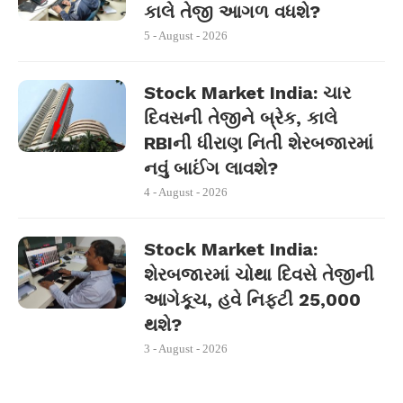
કાલે તેજી આગળ વધશે?
5 - August - 2026
Stock Market India: ચાર
દિવસની તેજીને બ્રેક, કાલે
RBIની ધીરાણ નિતી શેરબજારમાં
નવું બાઈંગ લાવશે?
4 - August - 2026
Stock Market India:
શેરબજારમાં ચોથા દિવસે તેજીની
આગેકૂચ, હવે નિફ્ટી 25,000
થશે?
3 - August - 2026