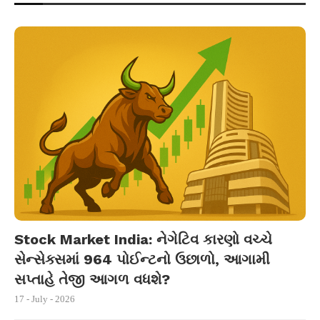
Stock Market India: નેગેટિવ કારણો વચ્ચે
સેન્સેક્સમાં 964 પોઈન્ટનો ઉછાળો, આગામી
સપ્તાહે તેજી આગળ વધશે?
17 - July - 2026