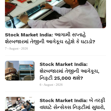
Stock Market India: આગામી સપ્તાહે
શેરબજારમાં તેજીની આગેકૂચ રહેશે કે ઘટાડો?
7 - August - 2026
Stock Market India:
શેરબજારમાં તેજીની આગેકૂચ,
નિફ્ટી 25,000 થશે?
6 - August - 2026
Stock Market India: બે તરફી
વધઘટે સેન્સેક્સ નિફ્ટીમાં સુધારો,