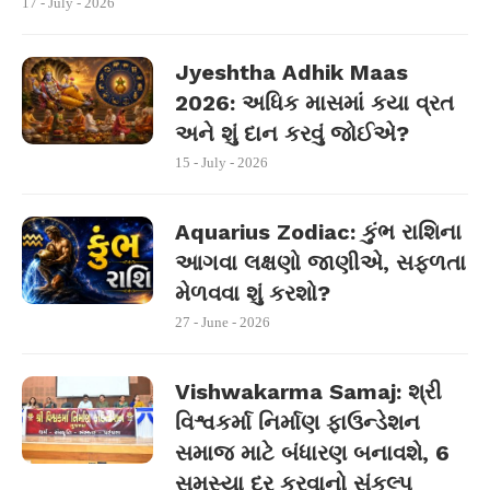
17 - July - 2026
Jyeshtha Adhik Maas
2026: અધિક માસમાં કયા વ્રત
અને શું દાન કરવું જોઈએ?
15 - July - 2026
Aquarius Zodiac: કુંભ રાશિના
આગવા લક્ષણો જાણીએ, સફળતા
મેળવવા શું કરશો?
27 - June - 2026
Vishwakarma Samaj: શ્રી
વિશ્વકર્મા નિર્માણ ફાઉન્ડેશન
સમાજ માટે બંધારણ બનાવશે, 6
સમસ્યા દૂર કરવાનો સંકલ્પ