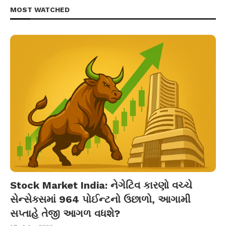
MOST WATCHED
Stock Market India: નેગેટિવ કારણો વચ્ચે
સેન્સેક્સમાં 964 પોઈન્ટનો ઉછાળો, આગામી
સપ્તાહે તેજી આગળ વધશે?