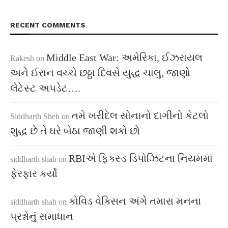
RECENT COMMENTS
Middle East War: અમેરિકા, ઈઝરાયલ
Rakesh
on
અને ઈરાન વચ્ચે છઠ્ઠા દિવસે યુદ્ધ ચાલુ, જાણો
લેટેસ્ટ અપડેટ….
તમે ખરીદેલ સોનાનો દાગીનો કેટલો
Siddharth Sheh
on
શુદ્ધ છે તે ઘરે બેઠા જાણી શકો છો
RBIએ ફિક્સ્ડ ડિપોઝિટના નિયમમાં
siddharth shah
on
ફેરફાર કર્યો
કોવિડ વેક્સિન અંગે તમારા મનના
siddharth shah
on
પ્રશ્નોનું સમાધાન