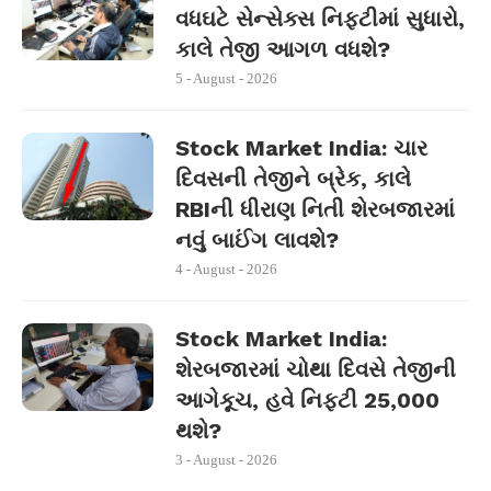
વધઘટે સેન્સેક્સ નિફ્ટીમાં સુધારો,
કાલે તેજી આગળ વધશે?
5 - August - 2026
Stock Market India: ચાર
દિવસની તેજીને બ્રેક, કાલે
RBIની ધીરાણ નિતી શેરબજારમાં
નવું બાઈંગ લાવશે?
4 - August - 2026
Stock Market India:
શેરબજારમાં ચોથા દિવસે તેજીની
આગેકૂચ, હવે નિફ્ટી 25,000
થશે?
3 - August - 2026