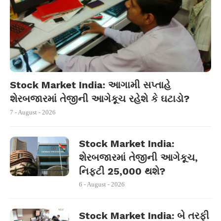
Stock Market India: આગામી સપ્તાહે
શેરબજારમાં તેજીની આગેકૂચ રહેશે કે ઘટાડો?
7 - August - 2026
Stock Market India:
શેરબજારમાં તેજીની આગેકૂચ,
નિફ્ટી 25,000 થશે?
6 - August - 2026
Stock Market India: બે તરફી