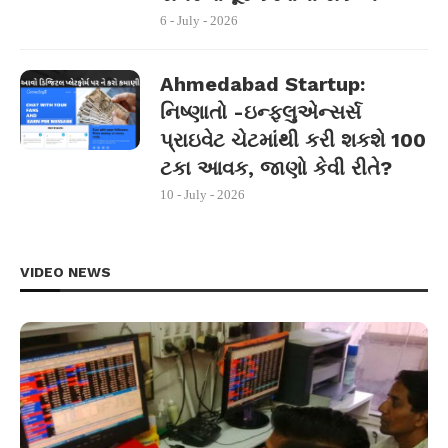
6 - July - 2026
Ahmedabad Startup:
નિષ્ણાતો -ઇન્ફ્લુએન્સર્સ
પ્રાઇવેટ ચેટમાંથી કરી શકશે 100
ટકા આવક, જાણો કેવી રીતે?
10 - July - 2026
VIDEO NEWS