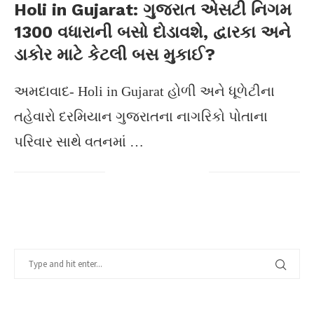
Holi in Gujarat: ગુજરાત એસટી નિગમ
1300 વધારાની બસો દોડાવશે, દ્વારકા અને
ડાકોર માટે કેટલી બસ મુકાઈ?
અમદાવાદ- Holi in Gujarat હોળી અને ધૂળેટીના
તહેવારો દરમિયાન ગુજરાતના નાગરિકો પોતાના
પરિવાર સાથે વતનમાં …