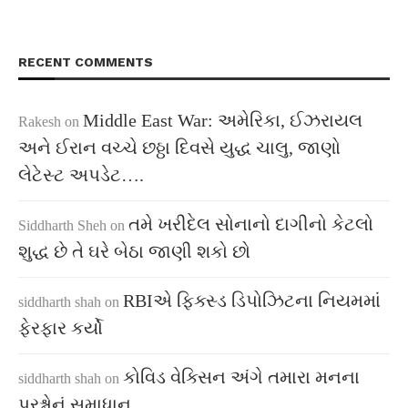
RECENT COMMENTS
Middle East War: અમેરિકા, ઈઝરાયલ
Rakesh
on
અને ઈરાન વચ્ચે છઠ્ઠા દિવસે યુદ્ધ ચાલુ, જાણો
લેટેસ્ટ અપડેટ….
તમે ખરીદેલ સોનાનો દાગીનો કેટલો
Siddharth Sheh
on
શુદ્ધ છે તે ઘરે બેઠા જાણી શકો છો
RBIએ ફિક્સ્ડ ડિપોઝિટના નિયમમાં
siddharth shah
on
ફેરફાર કર્યો
કોવિડ વેક્સિન અંગે તમારા મનના
siddharth shah
on
પ્રશ્નોનું સમાધાન