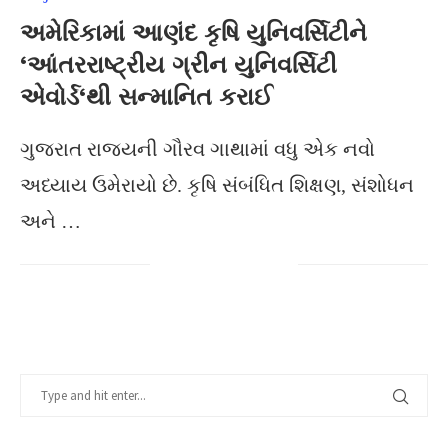
અમેરિકામાં આણંદ કૃષિ યુનિવર્સિટીને
‘આંતરરાષ્ટ્રીય ગ્રીન યુનિવર્સિટી
એવોર્ડ‘થી સન્માનિત કરાઈ
ગુજરાત રાજ્યની ગૌરવ ગાથામાં વધુ એક નવો
અધ્યાય ઉમેરાયો છે. કૃષિ સંબંધિત શિક્ષણ, સંશોધન
અને …