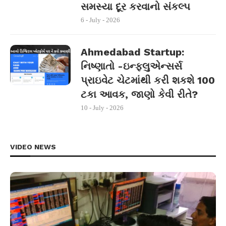
સમસ્યા દૂર કરવાનો સંકલ્પ
6 - July - 2026
Ahmedabad Startup:
નિષ્ણાતો -ઇન્ફ્લુએન્સર્સ
પ્રાઇવેટ ચેટમાંથી કરી શકશે 100
ટકા આવક, જાણો કેવી રીતે?
10 - July - 2026
VIDEO NEWS