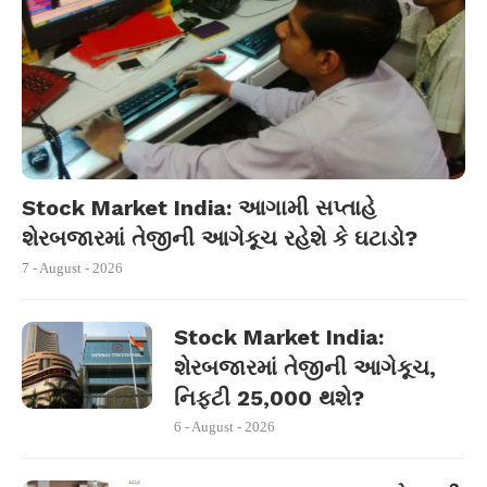
Stock Market India: આગામી સપ્તાહે
શેરબજારમાં તેજીની આગેકૂચ રહેશે કે ઘટાડો?
7 - August - 2026
Stock Market India:
શેરબજારમાં તેજીની આગેકૂચ,
નિફ્ટી 25,000 થશે?
6 - August - 2026