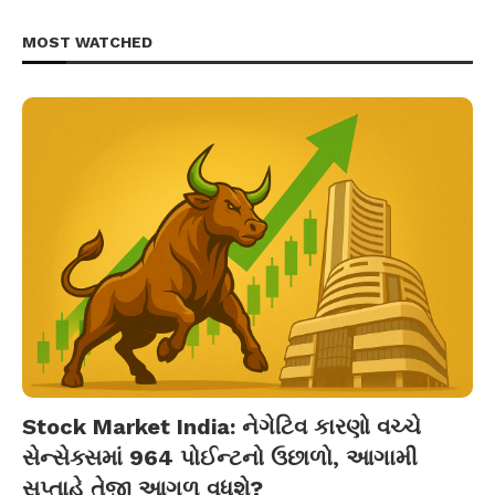
MOST WATCHED
Stock Market India: નેગેટિવ કારણો વચ્ચે
સેન્સેક્સમાં 964 પોઈન્ટનો ઉછાળો, આગામી
સપ્તાહે તેજી આગળ વધશે?