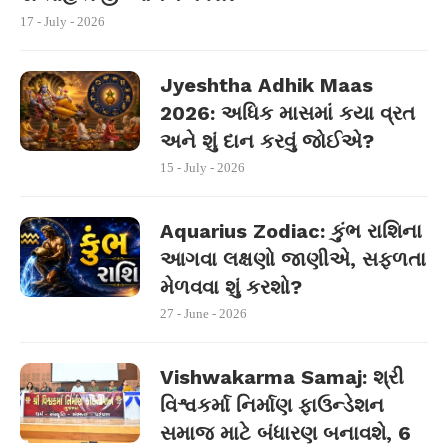
17 - July - 2026
Jyeshtha Adhik Maas
2026: અધિક માસમાં કયા વ્રત
અને શું દાન કરવું જોઈએ?
15 - July - 2026
Aquarius Zodiac: કુંભ રાશિના
આગવા લક્ષણો જાણીએ, સફળતા
મેળવવા શું કરશો?
27 - June - 2026
Vishwakarma Samaj: શ્રી
વિશ્વકર્મા નિર્માણ ફાઉન્ડેશન
સમાજ માટે બંધારણ બનાવશે, 6