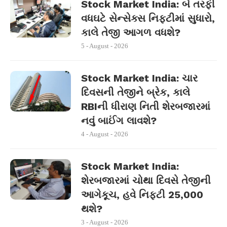
Stock Market India: બે તરફી
વધઘટે સેન્સેક્સ નિફ્ટીમાં સુધારો,
કાલે તેજી આગળ વધશે?
5 - August - 2026
Stock Market India: ચાર
દિવસની તેજીને બ્રેક, કાલે
RBIની ધીરાણ નિતી શેરબજારમાં
નવું બાઈંગ લાવશે?
4 - August - 2026
Stock Market India:
શેરબજારમાં ચોથા દિવસે તેજીની
આગેકૂચ, હવે નિફ્ટી 25,000
થશે?
3 - August - 2026