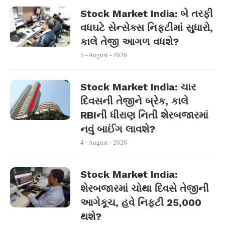
Stock Market India: બે તરફી
વધઘટે સેન્સેક્સ નિફ્ટીમાં સુધારો,
કાલે તેજી આગળ વધશે?
5 - August - 2026
Stock Market India: ચાર
દિવસની તેજીને બ્રેક, કાલે
RBIની ધીરાણ નિતી શેરબજારમાં
નવું બાઈંગ લાવશે?
4 - August - 2026
Stock Market India:
શેરબજારમાં ચોથા દિવસે તેજીની
આગેકૂચ, હવે નિફ્ટી 25,000
થશે?