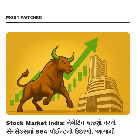
MOST WATCHED
Stock Market India: નેગેટિવ કારણો વચ્ચે
સેન્સેક્સમાં 964 પોઈન્ટનો ઉછાળો, આગામી