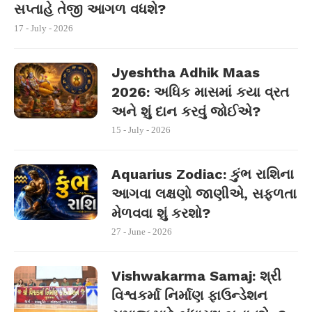
સપ્તાહે તેજી આગળ વધશે?
17 - July - 2026
Jyeshtha Adhik Maas
2026: અધિક માસમાં કયા વ્રત
અને શું દાન કરવું જોઈએ?
15 - July - 2026
Aquarius Zodiac: કુંભ રાશિના
આગવા લક્ષણો જાણીએ, સફળતા
મેળવવા શું કરશો?
27 - June - 2026
Vishwakarma Samaj: શ્રી
વિશ્વકર્મા નિર્માણ ફાઉન્ડેશન