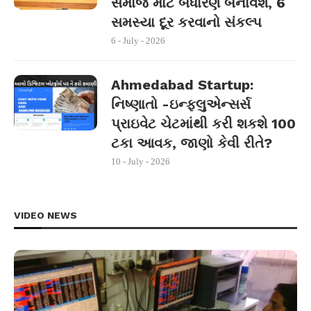
સમાજ માટે બંધારણ બનાવશે, 6
સમસ્યા દૂર કરવાનો સંકલ્પ
6 - July - 2026
Ahmedabad Startup:
નિષ્ણાતો -ઇન્ફ્લુએન્સર્સ
પ્રાઇવેટ ચેટમાંથી કરી શકશે 100
ટકા આવક, જાણો કેવી રીતે?
10 - July - 2026
VIDEO NEWS