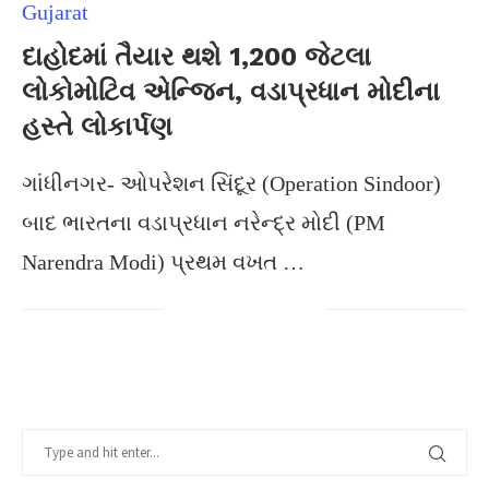
Gujarat
દાહોદમાં તૈયાર થશે 1,200 જેટલા
લોકોમોટિવ એન્જિન, વડાપ્રધાન મોદીના
હસ્તે લોકાર્પણ
ગાંધીનગર- ઓપરેશન સિંદૂર (Operation Sindoor)
બાદ ભારતના વડાપ્રધાન નરેન્દ્ર મોદી (PM
Narendra Modi) પ્રથમ વખત …