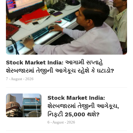
Stock Market India: આગામી સપ્તાહે
શેરબજારમાં તેજીની આગેકૂચ રહેશે કે ઘટાડો?
7 - August - 2026
Stock Market India:
શેરબજારમાં તેજીની આગેકૂચ,
નિફ્ટી 25,000 થશે?
6 - August - 2026