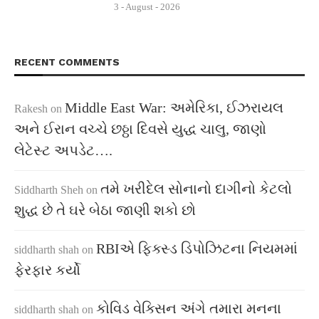
3 - August - 2026
RECENT COMMENTS
Middle East War: અમેરિકા, ઈઝરાયલ
Rakesh
on
અને ઈરાન વચ્ચે છઠ્ઠા દિવસે યુદ્ધ ચાલુ, જાણો
લેટેસ્ટ અપડેટ….
તમે ખરીદેલ સોનાનો દાગીનો કેટલો
Siddharth Sheh
on
શુદ્ધ છે તે ઘરે બેઠા જાણી શકો છો
RBIએ ફિક્સ્ડ ડિપોઝિટના નિયમમાં
siddharth shah
on
ફેરફાર કર્યો
કોવિડ વેક્સિન અંગે તમારા મનના
siddharth shah
on