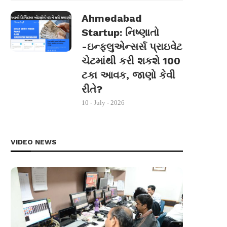
Ahmedabad
Startup: નિષ્ણાતો
-ઇન્ફ્લુએન્સર્સ પ્રાઇવેટ
ચેટમાંથી કરી શકશે 100
ટકા આવક, જાણો કેવી
રીતે?
10 - July - 2026
VIDEO NEWS