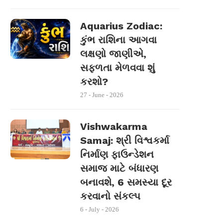
Aquarius Zodiac:
કુંભ રાશિના આગવા
લક્ષણો જાણીએ,
સફળતા મેળવવા શું
કરશો?
27 - June - 2026
Vishwakarma
Samaj: શ્રી વિશ્વકર્મા
નિર્માણ ફાઉન્ડેશન
સમાજ માટે બંધારણ
બનાવશે, 6 સમસ્યા દૂર
કરવાનો સંકલ્પ
6 - July - 2026