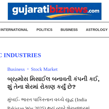
INTERNATIONAL
POLITICS
BUSINESS
ASTROLOGY
C INDUSTRIES
Business
Stock Market
બ્રહ્મોસ મિસાઈલ બનાવતી કંપની કઈ,
શું તેના શેરમાં રોકાણ કર્યું છે?
મુંબઈ- ભારત પાકિસ્તાન વચ્ચે યુદ્ધ (India
Pakistan War 2025) થયું ત્યારે શેરબજારમાં