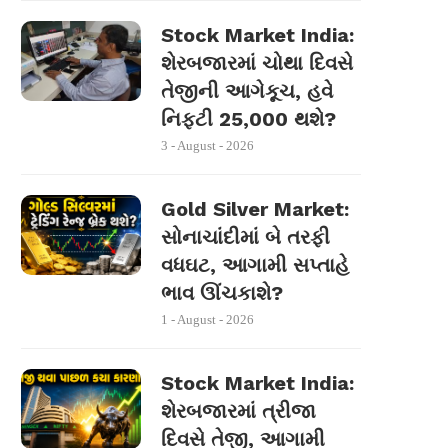
Stock Market India:
શેરબજારમાં ચોથા દિવસે
તેજીની આગેકૂચ, હવે
નિફ્ટી 25,000 થશે?
3 - August - 2026
Gold Silver Market:
સોનાચાંદીમાં બે તરફી
વધઘટ, આગામી સપ્તાહે
ભાવ ઊંચકાશે?
1 - August - 2026
Stock Market India:
શેરબજારમાં ત્રીજા
દિવસે તેજી, આગામી