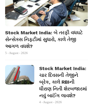
Stock Market India: બે તરફી વધઘટે
સેન્સેક્સ નિફ્ટીમાં સુધારો, કાલે તેજી
આગળ વધશે?
5 - August - 2026
Stock Market India:
ચાર દિવસની તેજીને
બ્રેક, કાલે RBIની
ધીરાણ નિતી શેરબજારમાં
નવું બાઈંગ લાવશે?
4 - August - 2026