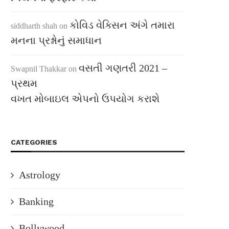
કોવિડ વેક્સિન અંગે તમારા
siddharth shah
on
મનના પ્રશ્નોનું સમાધાન
વસતી ગણતરી 2021 –
Swapnil Thakkar
on
પ્રથમ
વખત મોબાઇલ એપનો ઉપયોગ કરાશે
CATEGORIES
Astrology
Banking
Bollywood