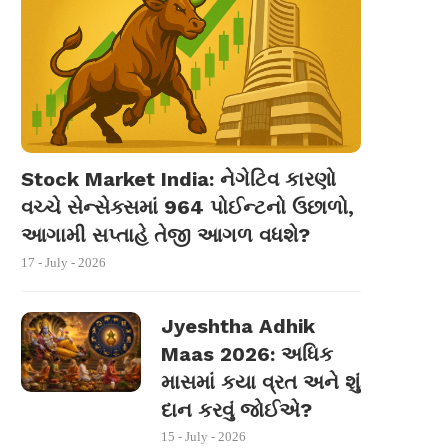
Stock Market India: નેગેટિવ કારણો
વચ્ચે સેન્સેક્સમાં 964 પોઈન્ટનો ઉછાળો,
આગામી સપ્તાહે તેજી આગળ વધશે?
17 - July - 2026
Jyeshtha Adhik
Maas 2026: અધિક
માસમાં કયા વ્રત અને શું
દાન કરવું જોઈએ?
15 - July - 2026