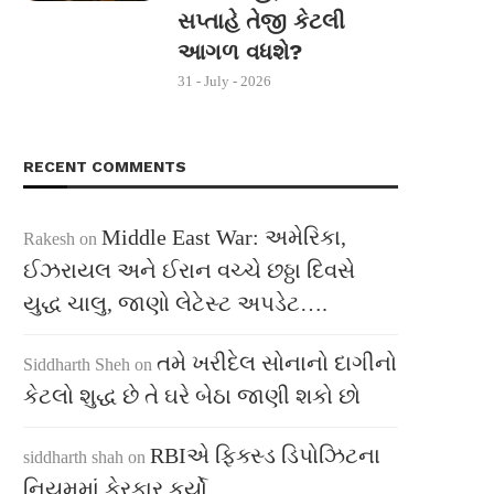
સપ્તાહે તેજી કેટલી
આગળ વધશે?
31 - July - 2026
RECENT COMMENTS
Middle East War: અમેરિકા,
Rakesh
on
ઈઝરાયલ અને ઈરાન વચ્ચે છઠ્ઠા દિવસે
યુદ્ધ ચાલુ, જાણો લેટેસ્ટ અપડેટ….
તમે ખરીદેલ સોનાનો દાગીનો
Siddharth Sheh
on
કેટલો શુદ્ધ છે તે ઘરે બેઠા જાણી શકો છો
RBIએ ફિક્સ્ડ ડિપોઝિટના
siddharth shah
on
નિયમમાં ફેરફાર કર્યો