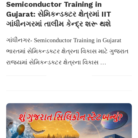
Semiconductor Training in
Gujarat: સેમિકન્ડક્ટર ક્ષેત્રમાં IIT
ગાંધીનગરમાં તાલીમ કેન્દ્ર શરૂ થશે
ગાંધીનગર- Semiconductor Training in Gujarat
ભારતમાં સેમિકન્ડક્ટર ક્ષેત્રના વિકાસ માટે ગુજરાત
રાજ્યમાં સેમિકન્ડક્ટર ક્ષેત્રના વિકાસ …