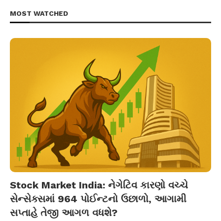
MOST WATCHED
Stock Market India: નેગેટિવ કારણો વચ્ચે
સેન્સેક્સમાં 964 પોઈન્ટનો ઉછાળો, આગામી
સપ્તાહે તેજી આગળ વધશે?