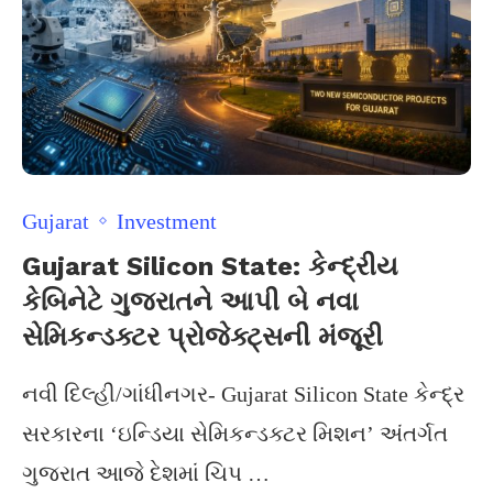
Gujarat
Investment
Gujarat Silicon State: કેન્દ્રીય
કેબિનેટે ગુજરાતને આપી બે નવા
સેમિકન્ડક્ટર પ્રોજેક્ટ્સની મંજૂરી
નવી દિલ્હી/ગાંધીનગર- Gujarat Silicon State કેન્દ્ર
સરકારના ‘ઇન્ડિયા સેમિકન્ડક્ટર મિશન’ અંતર્ગત
ગુજરાત આજે દેશમાં ચિપ …