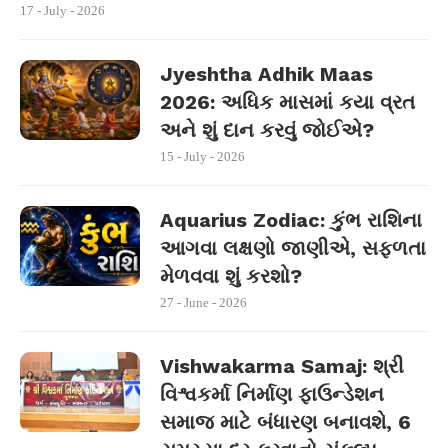
17 - July - 2026
Jyeshtha Adhik Maas
2026: અધિક માસમાં કયા વ્રત
અને શું દાન કરવું જોઈએ?
15 - July - 2026
Aquarius Zodiac: કુંભ રાશિના
આગવા લક્ષણો જાણીએ, સફળતા
મેળવવા શું કરશો?
27 - June - 2026
Vishwakarma Samaj: શ્રી
વિશ્વકર્મા નિર્માણ ફાઉન્ડેશન
સમાજ માટે બંધારણ બનાવશે, 6