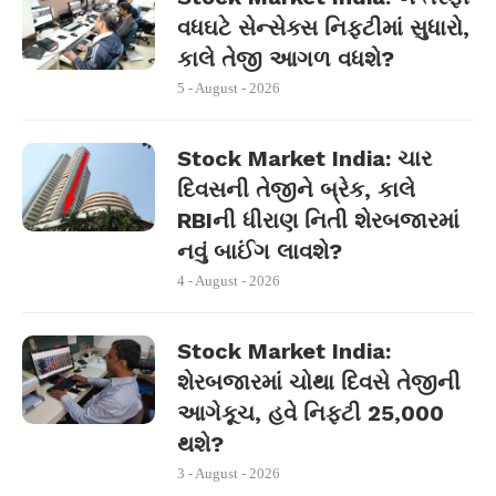
વધઘટે સેન્સેક્સ નિફ્ટીમાં સુધારો,
કાલે તેજી આગળ વધશે?
5 - August - 2026
Stock Market India: ચાર
દિવસની તેજીને બ્રેક, કાલે
RBIની ધીરાણ નિતી શેરબજારમાં
નવું બાઈંગ લાવશે?
4 - August - 2026
Stock Market India:
શેરબજારમાં ચોથા દિવસે તેજીની
આગેકૂચ, હવે નિફ્ટી 25,000
થશે?
3 - August - 2026