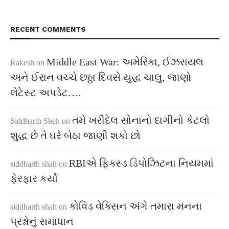
RECENT COMMENTS
Middle East War: અમેરિકા, ઈઝરાયલ
Rakesh
on
અને ઈરાન વચ્ચે છઠ્ઠા દિવસે યુદ્ધ ચાલુ, જાણો
લેટેસ્ટ અપડેટ….
તમે ખરીદેલ સોનાનો દાગીનો કેટલો
Siddharth Sheh
on
શુદ્ધ છે તે ઘરે બેઠા જાણી શકો છો
RBIએ ફિક્સ્ડ ડિપોઝિટના નિયમમાં
siddharth shah
on
ફેરફાર કર્યો
કોવિડ વેક્સિન અંગે તમારા મનના
siddharth shah
on
પ્રશ્નોનું સમાધાન