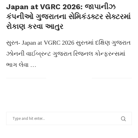
Japan at VGRC 2026: જાપાનીઝ
કંપનીઓ ગુજરાતના સેમિકંડક્ટર સેક્ટરમાં
રોકાણ કરવા આતુર
સુરત- Japan at VGRC 2026 સુરતમાં દક્ષિણ ગુજરાત
ઝોનની વાઈબ્રન્ટ ગુજરાત રિજનલ કોન્ફરન્સમાં
ભાગ લેવા …