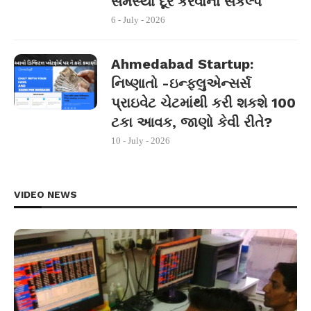
સમસ્યા દૂર કરવાનો સંકલ્પ
6 - July - 2026
Ahmedabad Startup:
નિષ્ણાતો -ઇન્ફ્લુએન્સર્સ
પ્રાઇવેટ ચેટમાંથી કરી શકશે 100
ટકા આવક, જાણો કેવી રીતે?
10 - July - 2026
VIDEO NEWS