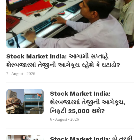
Stock Market India: આગામી સપ્તાહે
શેરબજારમાં તેજીની આગેકૂચ રહેશે કે ઘટાડો?
7 - August - 2026
Stock Market India:
શેરબજારમાં તેજીની આગેકૂચ,
નિફ્ટી 25,000 થશે?
6 - August - 2026
Stock Market India: બે તરફી