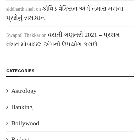
કોવિડ વેક્સિન અંગે તમારા મનના
siddharth shah
on
પ્રશ્નોનું સમાધાન
વસતી ગણતરી 2021 – પ્રથમ
Swapnil Thakkar
on
વખત મોબાઇલ એપનો ઉપયોગ કરાશે
CATEGORIES
Astrology
Banking
Bollywood
Budget