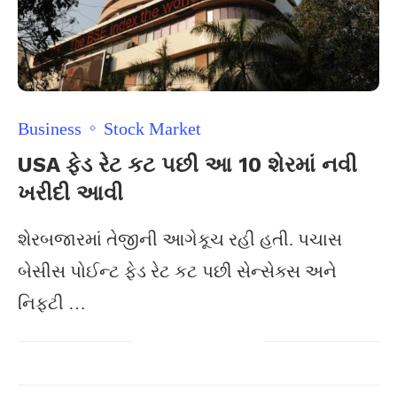
Business
Stock Market
USA ફેડ રેટ કટ પછી આ 10 શેરમાં નવી
ખરીદી આવી
શેરબજારમાં તેજીની આગેકૂચ રહી હતી. પચાસ
બેસીસ પોઈન્ટ ફેડ રેટ કટ પછી સેન્સેક્સ અને
નિફટી …