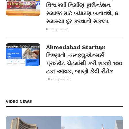
વિશ્વકર્મા નિર્માણ ફાઉન્ડેશન
સમાજ માટે બંધારણ બનાવશે, 6
સમસ્યા દૂર કરવાનો સંકલ્પ
6 - July - 2026
Ahmedabad Startup:
નિષ્ણાતો -ઇન્ફ્લુએન્સર્સ
પ્રાઇવેટ ચેટમાંથી કરી શકશે 100
ટકા આવક, જાણો કેવી રીતે?
10 - July - 2026
VIDEO NEWS