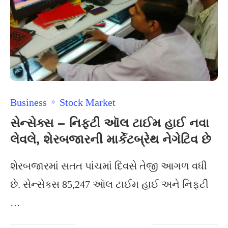
Business
Stock Market
સેન્સેક્સ – નિફ્ટી ઑલ ટાઈમ હાઈ નવા
લેવલે, શેરબજારની માર્કેટબ્રેથ નેગેટિવ છે
શેરબજારમાં સતત પાંચમાં દિવસે તેજી આગળ વધી
છે. સેન્સેક્સ 85,247 ઑલ ટાઈમ હાઈ અને નિફટી
…