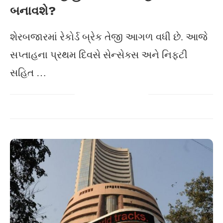
બનાવશે?
શેરબજારમાં રેકોર્ડ બ્રેક તેજી આગળ વધી છે. આજે
સપ્તાહના પ્રથમ દિવસે સેન્સેક્સ અને નિફટી
સહિત …