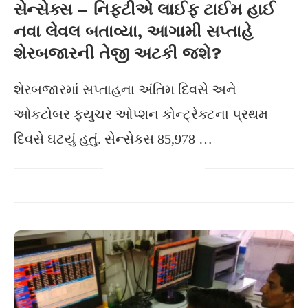
સેન્સેક્સ – નિફટીએ લાઈફ ટાઈમ હાઈ
નવા લેવલ બતાવ્યા, આગામી સપ્તાહે
શેરબજારની તેજી અટકી જશે?
શેરબજારમાં સપ્તાહના અંતિમ દિવસે અને
ઓકટોબર ફયુચર ઓપ્શન કોન્ટ્રેક્ટના પ્રથમ
દિવસે ઘટયું હતું. સેન્સેક્સ 85,978 …