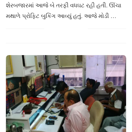
શેરબજારમાં આજે બે તરફી વધઘટ રહી હતી. ઊંચા
મથાળે પ્રોફિટ બુકિંગ આવ્યું હતું. આજે મોડી …