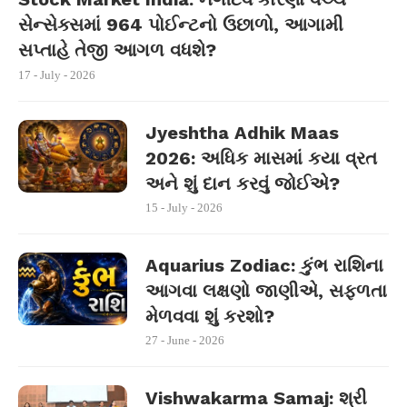
સેન્સેક્સમાં 964 પોઈન્ટનો ઉછાળો, આગામી
સપ્તાહે તેજી આગળ વધશે?
17 - July - 2026
Jyeshtha Adhik Maas
2026: અધિક માસમાં કયા વ્રત
અને શું દાન કરવું જોઈએ?
15 - July - 2026
Aquarius Zodiac: કુંભ રાશિના
આગવા લક્ષણો જાણીએ, સફળતા
મેળવવા શું કરશો?
27 - June - 2026
Vishwakarma Samaj: શ્રી