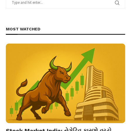
MOST WATCHED
Stock Market India: નેગેટિવ કારણો વચ્ચે