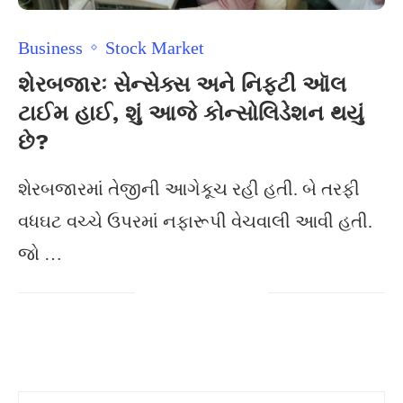
Business
Stock Market
શેરબજારઃ સેન્સેક્સ અને નિફટી ઑલ
ટાઈમ હાઈ, શું આજે કોન્સોલિડેશન થયું
છે?
શેરબજારમાં તેજીની આગેકૂચ રહી હતી. બે તરફી
વધઘટ વચ્ચે ઉપરમાં નફારૂપી વેચવાલી આવી હતી.
જો …