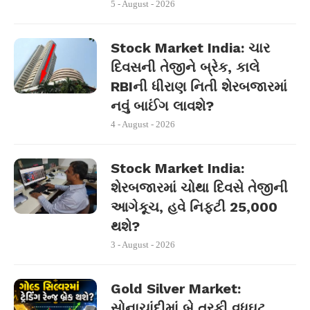
5 - August - 2026
Stock Market India: ચાર
દિવસની તેજીને બ્રેક, કાલે
RBIની ધીરાણ નિતી શેરબજારમાં
નવું બાઈંગ લાવશે?
4 - August - 2026
Stock Market India:
શેરબજારમાં ચોથા દિવસે તેજીની
આગેકૂચ, હવે નિફ્ટી 25,000
થશે?
3 - August - 2026
Gold Silver Market:
સોનાચાંદીમાં બે તરફી વધઘટ,