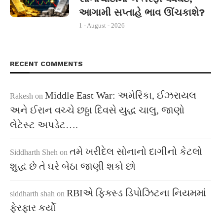
આગામી સપ્તાહે ભાવ ઊંચકાશે?
1 - August - 2026
RECENT COMMENTS
Middle East War: અમેરિકા, ઈઝરાયલ
Rakesh
on
અને ઈરાન વચ્ચે છઠ્ઠા દિવસે યુદ્ધ ચાલુ, જાણો
લેટેસ્ટ અપડેટ….
તમે ખરીદેલ સોનાનો દાગીનો કેટલો
Siddharth Sheh
on
શુદ્ધ છે તે ઘરે બેઠા જાણી શકો છો
RBIએ ફિક્સ્ડ ડિપોઝિટના નિયમમાં
siddharth shah
on
ફેરફાર કર્યો