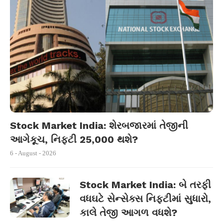
Stock Market India: શેરબજારમાં તેજીની
આગેકૂચ, નિફ્ટી 25,000 થશે?
6 - August - 2026
Stock Market India: બે તરફી
વધઘટે સેન્સેક્સ નિફ્ટીમાં સુધારો,
કાલે તેજી આગળ વધશે?