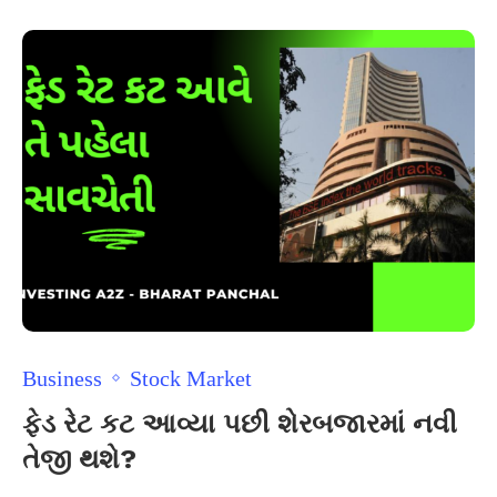
Business
Stock Market
ફેડ રેટ કટ આવ્યા પછી શેરબજારમાં નવી
તેજી થશે?