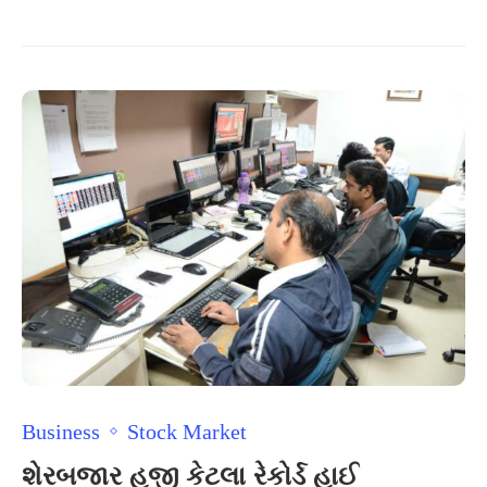
Business
Stock Market
શેરબજાર હજી કેટલા રેકોર્ડ હાઈ