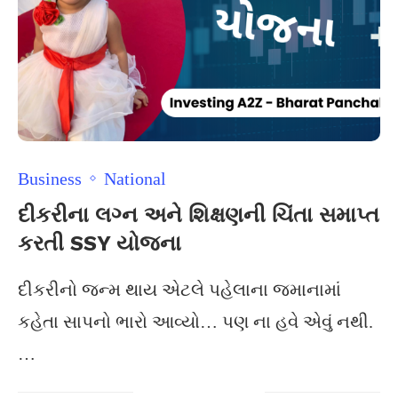
Business
National
દીકરીના લગ્ન અને શિક્ષણની ચિંતા સમાપ્ત
કરતી SSY યોજના
દીકરીનો જન્મ થાય એટલે પહેલાના જમાનામાં
કહેતા સાપનો ભારો આવ્યો… પણ ના હવે એવું નથી.
…