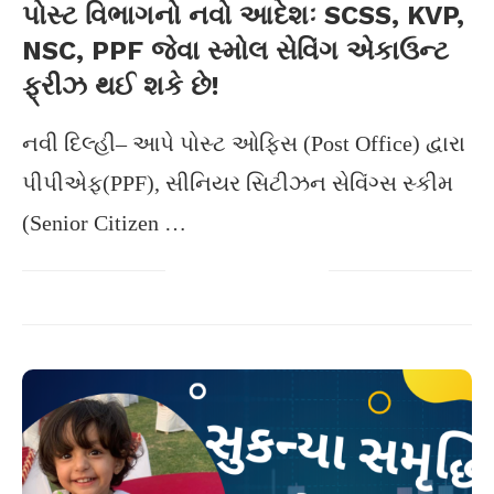
પોસ્ટ વિભાગનો નવો આદેશઃ SCSS, KVP,
NSC, PPF જેવા સ્મોલ સેવિંગ એકાઉન્ટ
ફ્રીઝ થઈ શકે છે!
નવી દિલ્હી– આપે પોસ્ટ ઓફિસ (Post Office) દ્વારા
પીપીએફ(PPF), સીનિયર સિટીઝન સેવિંગ્સ સ્કીમ
(Senior Citizen …