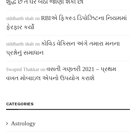
શુદ્ધ છે તે ઘરે બેઠા જાણી શકો છો
RBIએ ફિક્સ્ડ ડિપોઝિટના નિયમમાં
siddharth shah
on
ફેરફાર કર્યો
કોવિડ વેક્સિન અંગે તમારા મનના
siddharth shah
on
પ્રશ્નોનું સમાધાન
વસતી ગણતરી 2021 – પ્રથમ
Swapnil Thakkar
on
વખત મોબાઇલ એપનો ઉપયોગ કરાશે
CATEGORIES
Astrology