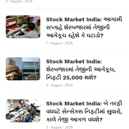
9 - August - 2026
Stock Market India: આગામી
સપ્તાહે શેરબજારમાં તેજીની
આગેકૂચ રહેશે કે ઘટાડો?
7 - August - 2026
Stock Market India:
શેરબજારમાં તેજીની આગેકૂચ,
નિફ્ટી 25,000 થશે?
6 - August - 2026
Stock Market India: બે તરફી
વધઘટે સેન્સેક્સ નિફ્ટીમાં સુધારો,
કાલે તેજી આગળ વધશે?
5 - August - 2026