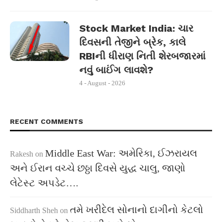
Stock Market India: ચાર
દિવસની તેજીને બ્રેક, કાલે
RBIની ધીરાણ નિતી શેરબજારમાં
નવું બાઈંગ લાવશે?
4 - August - 2026
RECENT COMMENTS
Middle East War: અમેરિકા, ઈઝરાયલ
Rakesh
on
અને ઈરાન વચ્ચે છઠ્ઠા દિવસે યુદ્ધ ચાલુ, જાણો
લેટેસ્ટ અપડેટ….
તમે ખરીદેલ સોનાનો દાગીનો કેટલો
Siddharth Sheh
on