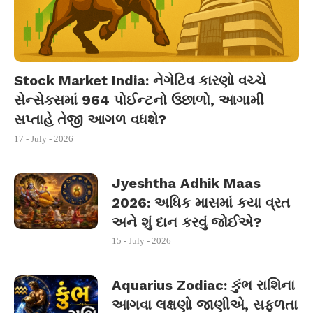
Stock Market India: નેગેટિવ કારણો વચ્ચે
સેન્સેક્સમાં 964 પોઈન્ટનો ઉછાળો, આગામી
સપ્તાહે તેજી આગળ વધશે?
17 - July - 2026
Jyeshtha Adhik Maas
2026: અધિક માસમાં કયા વ્રત
અને શું દાન કરવું જોઈએ?
15 - July - 2026
Aquarius Zodiac: કુંભ રાશિના
આગવા લક્ષણો જાણીએ, સફળતા