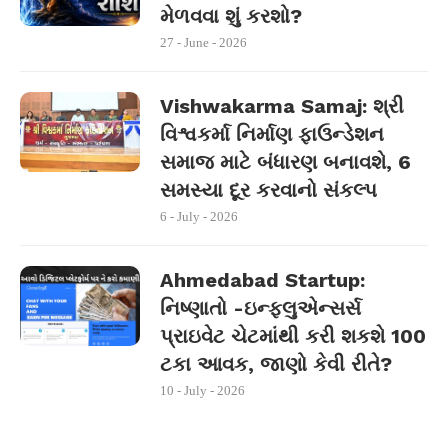
મેળવવા શું કરશો?
27 - June - 2026
Vishwakarma Samaj: શ્રી
વિશ્વકર્મા નિર્માણ ફાઉન્ડેશન
સમાજ માટે બંધારણ બનાવશે, 6
સમસ્યા દૂર કરવાનો સંકલ્પ
6 - July - 2026
Ahmedabad Startup:
નિષ્ણાતો -ઇન્ફ્લુએન્સર્સ
પ્રાઇવેટ ચેટમાંથી કરી શકશે 100
ટકા આવક, જાણો કેવી રીતે?
10 - July - 2026