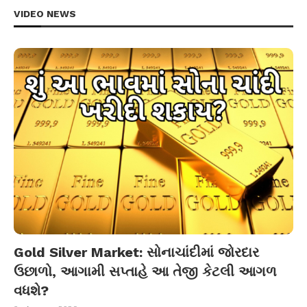
VIDEO NEWS
Gold Silver Market: સોનાચાંદીમાં જોરદાર
ઉછાળો, આગામી સપ્તાહે આ તેજી કેટલી આગળ
વધશે?