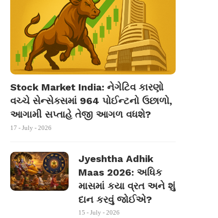
Stock Market India: નેગેટિવ કારણો
વચ્ચે સેન્સેક્સમાં 964 પોઈન્ટનો ઉછાળો,
આગામી સપ્તાહે તેજી આગળ વધશે?
17 - July - 2026
Jyeshtha Adhik
Maas 2026: અધિક
માસમાં કયા વ્રત અને શું
દાન કરવું જોઈએ?
15 - July - 2026