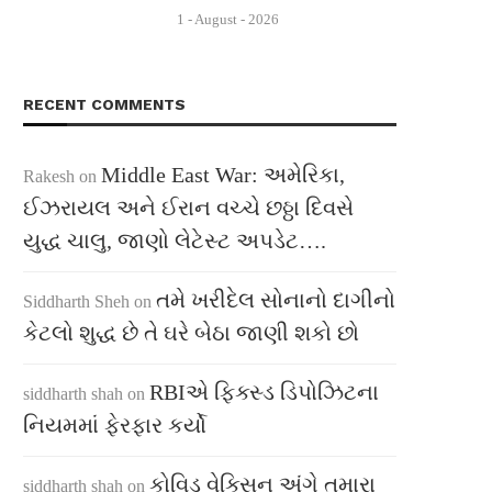
1 - August - 2026
RECENT COMMENTS
Middle East War: અમેરિકા,
Rakesh
on
ઈઝરાયલ અને ઈરાન વચ્ચે છઠ્ઠા દિવસે
યુદ્ધ ચાલુ, જાણો લેટેસ્ટ અપડેટ….
તમે ખરીદેલ સોનાનો દાગીનો
Siddharth Sheh
on
કેટલો શુદ્ધ છે તે ઘરે બેઠા જાણી શકો છો
RBIએ ફિક્સ્ડ ડિપોઝિટના
siddharth shah
on
નિયમમાં ફેરફાર કર્યો
કોવિડ વેક્સિન અંગે તમારા
siddharth shah
on