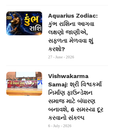
Aquarius Zodiac:
કુંભ રાશિના આગવા
લક્ષણો જાણીએ,
સફળતા મેળવવા શું
કરશો?
27 - June - 2026
Vishwakarma
Samaj: શ્રી વિશ્વકર્મા
નિર્માણ ફાઉન્ડેશન
સમાજ માટે બંધારણ
બનાવશે, 6 સમસ્યા દૂર
કરવાનો સંકલ્પ
6 - July - 2026