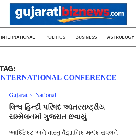
INTERNATIONAL
POLITICS
BUSINESS
ASTROLOGY
TAG:
 INTERNATIONAL CONFERENCE
Gujarat
National
વિશ્વ હિન્દી પરિષદ આંતરરાષ્ટ્રીય
સમ્મેલનમાં ગુજરાત છવાયું
આર્કિટેક્ટ અને વાસ્તુ વૈજ્ઞાાનિક મયંક રાવલને