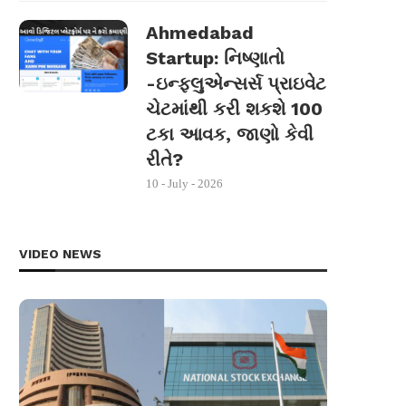
Ahmedabad
Startup: નિષ્ણાતો
-ઇન્ફ્લુએન્સર્સ પ્રાઇવેટ
ચેટમાંથી કરી શકશે 100
ટકા આવક, જાણો કેવી
રીતે?
10 - July - 2026
VIDEO NEWS