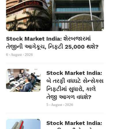
Stock Market India: શેરબજારમાં
તેજીની આગેકૂચ, નિફ્ટી 25,000 થશે?
6 - August - 2026
Stock Market India:
બે તરફી વધઘટે સેન્સેક્સ
નિફ્ટીમાં સુધારો, કાલે
તેજી આગળ વધશે?
5 - August - 2026
Stock Market India: