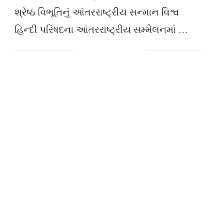
શ્રેષ્ઠ વિભૂતિનું આંતરરાષ્ટ્રીય સન્માન વિશ્વ
હિન્દી પરિષદના આંતરરાષ્ટ્રીય સમ્મેલનમાં …