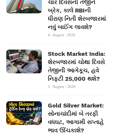
ચાર દિવસની તેજીને
બ્રેક, કાલે RBIની
ધીરાણ નિતી શેરબજારમાં
નવું બાઈંગ લાવશે?
4 - August - 2026
Stock Market India:
શેરબજારમાં ચોથા દિવસે
તેજીની આગેકૂચ, હવે
નિફ્ટી 25,000 થશે?
3 - August - 2026
Gold Silver Market:
સોનાચાંદીમાં બે તરફી
વધઘટ, આગામી સપ્તાહે
ભાવ ઊંચકાશે?