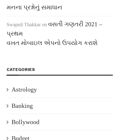
મનના પ્રશ્નોનું સમાધાન
વસતી ગણતરી 2021 –
Swapnil Thakkar
on
પ્રથમ
વખત મોબાઇલ એપનો ઉપયોગ કરાશે
CATEGORIES
Astrology
Banking
Bollywood
Budget