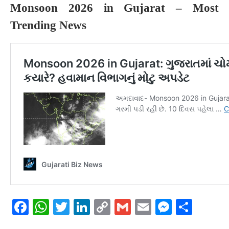
Monsoon 2026 in Gujarat – Most
Trending News
Facebook
WhatsApp
Twitter
LinkedIn
Copy
Gmail
Email
Messeng
Shar
Link