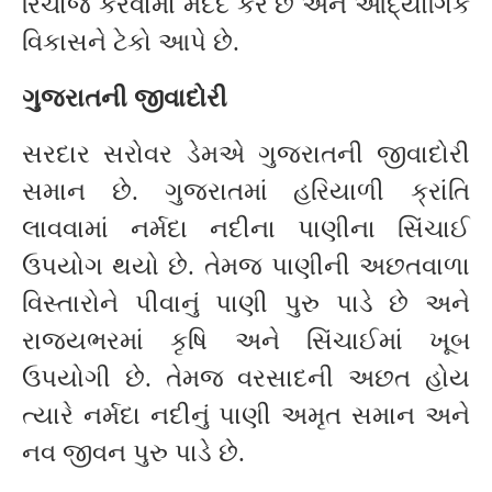
રિચાર્જ કરવામાં મદદ કરે છે અને ઔદ્યોગિક
વિકાસને ટેકો આપે છે.
ગુજરાતની જીવાદોરી
સરદાર સરોવર ડેમએ ગુજરાતની જીવાદોરી
સમાન છે. ગુજરાતમાં હરિયાળી ક્રાંતિ
લાવવામાં નર્મદા નદીના પાણીના સિંચાઈ
ઉપયોગ થયો છે. તેમજ પાણીની અછતવાળા
વિસ્તારોને પીવાનું પાણી પુરુ પાડે છે અને
રાજ્યભરમાં કૃષિ અને સિંચાઈમાં ખૂબ
ઉપયોગી છે. તેમજ વરસાદની અછત હોય
ત્યારે નર્મદા નદીનું પાણી અમૃત સમાન અને
નવ જીવન પુરુ પાડે છે.