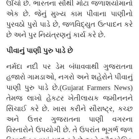
ઊંચો છે. ભારતના સૌથી મોટા જળાશયોમાનો
એક છે. જેનું મુખ્ય કામ પીવાના પાણીનો
પુરવઠો પુરો પાડે છે, જળવિદ્યુત ઉત્પાદન કરે
છે અને પુર નિયંત્રણનું કાર્ય કરે છે.
પીવાનું પાણી પુરુ પાડે છે
નર્મદા નદી પર ડેમ બંધાવવાથી ગુજરાતના
હજારો ગામડાઓ, નગરો અને શહેરોને પીવાનું
પાણી પુરુ પાડે છે.(Gujarat Farmers News)
તેમજ લાખો હેકટર ખેતીલાયક જમીનનને
સિંચાઈ કરે છે. ખાસ કરીને સૌરાષ્ટ્ર, કચ્છ
અને ઉત્તર ગુજરાતના પાણી વગરના
વિસ્તારોને ઉપયોગી છે. તે ઉપરાંત ભૂગર્ભ જળ