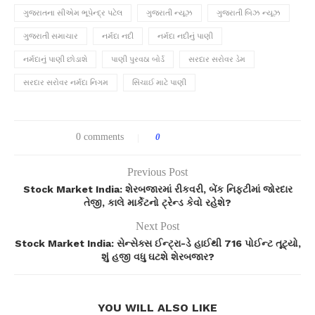
ગુજરાતના સીએમ ભૂપેન્દ્ર પટેલ
ગુજરાતી ન્યૂઝ
ગુજરાતી બિઝ ન્યૂઝ
ગુજરાતી સમાચાર
નર્મદા નદી
નર્મદા નદીનું પાણી
નર્મદાનું પાણી છોડાશે
પાણી પુરવઠા બોર્ડ
સરદાર સરોવર ડેમ
સરદાર સરોવર નર્મદા નિગમ
સિંચાઈ માટે પાણી
0 comments
0
Previous Post
Stock Market India: શેરબજારમાં રીકવરી, બેંક નિફ્ટીમાં જોરદાર
તેજી, કાલે માર્કેટનો ટ્રેન્ડ કેવો રહેશે?
Next Post
Stock Market India: સેન્સેક્સ ઈન્ટ્રા-ડે હાઈથી 716 પોઈન્ટ તૂટ્યો,
શું હજી વધુ ઘટશે શેરબજાર?
YOU WILL ALSO LIKE