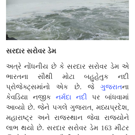
સરદાર સરોવર ડેમ
અત્રે નોંધનીય છે કે સરદાર સરોવર ડેમ એ
ભારતના સૌથી મોટા બહુહેતુક નદી
પ્રોજેક્ટ્સમાંનો એક છે. જે
ગુજરાત
ના
કેવડિયા નજીક
નર્મદા નદી
પર બાંધવામાં
આવ્યો છે. જેને પગલે ગુજરાત, મધ્યપ્રદેશ,
મહારાષ્ટ્ર અને રાજસ્થાન જેવા રાજ્યોને
લાભ થયો છે. સરદાર સરોવર ડેમ 163 મીટર