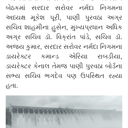
બેઠકમાં સરદાર સરોવર નર્મદા નિગમના
અધ્યક્ષ મૂકેશ પૂરી, પાણી પુરવઠા અગ્ર
સચિવ શાહમીના હુસેન, મુખ્યપ્રધાન અધિક
અગ્ર સચિવ ડૉ. વિક્રાંત પાંડે, સચિવ ડૉ.
અજય કુમાર, સરદાર સરોવર નર્મદા નિગમના
ડાયરેક્ટર કમાન્ડ એરિયા રાબડીયા,
ડાયરેક્ટર કેનાલ તેમજ પાણી પુરવઠા બોર્ડના
સભ્ય સચિવ ભગદેવ પણ ઉપસ્થિત રહ્યા
હતા.