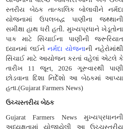
સ્તરીય બેઠક તાત્કાલિક બોલાવીને નર્મદા
યોજનામાં ઉપલબદ્ધ પાણીના જથ્થાની
સમીક્ષા હાથ ધરી હતી. મુખ્યપ્રધાને ખેડૂતોના
પાક માટે સિંચાઈના પાણીની જરૂરિયાત
ધ્યાનમાં લઈને
નર્મદા યોજના
ની નહેરોમાંથી
સિંચાઈ માટે આયોજન કરતાં વહેલાં એટલે કે
તારીખ 11 જૂન, 2026 ગૂરૂવારથી પાણી
છોડવાના દિશા નિર્દેશો આ બેઠકમાં આપ્યા
હતા.(Gujarat Farmers News)
ઉચ્ચસ્તરીય બેઠક
Gujarat Farmers News મુખ્યપ્રધાનની
અધ્યક્ષતામાં યોજાયેલી આ ઉચ્ચસ્તરીય