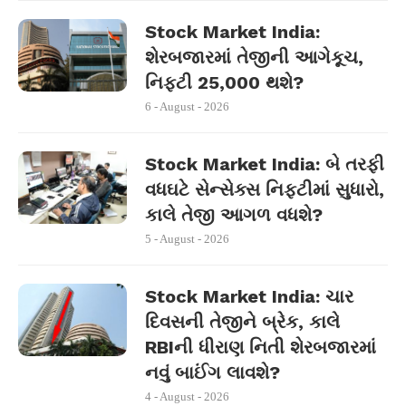
Stock Market India:
શેરબજારમાં તેજીની આગેકૂચ,
નિફ્ટી 25,000 થશે?
6 - August - 2026
Stock Market India: બે તરફી
વધઘટે સેન્સેક્સ નિફ્ટીમાં સુધારો,
કાલે તેજી આગળ વધશે?
5 - August - 2026
Stock Market India: ચાર
દિવસની તેજીને બ્રેક, કાલે
RBIની ધીરાણ નિતી શેરબજારમાં
નવું બાઈંગ લાવશે?
4 - August - 2026