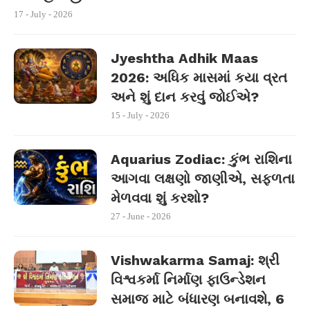
17 - July - 2026
Jyeshtha Adhik Maas
2026: અધિક માસમાં કયા વ્રત
અને શું દાન કરવું જોઈએ?
15 - July - 2026
Aquarius Zodiac: કુંભ રાશિના
આગવા લક્ષણો જાણીએ, સફળતા
મેળવવા શું કરશો?
27 - June - 2026
Vishwakarma Samaj: શ્રી
વિશ્વકર્મા નિર્માણ ફાઉન્ડેશન
સમાજ માટે બંધારણ બનાવશે, 6