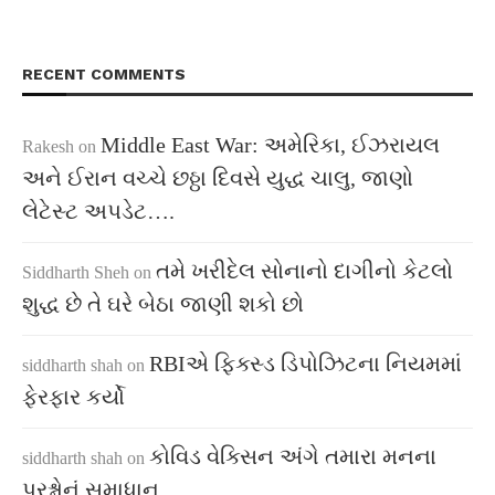
RECENT COMMENTS
Middle East War: અમેરિકા, ઈઝરાયલ
Rakesh
on
અને ઈરાન વચ્ચે છઠ્ઠા દિવસે યુદ્ધ ચાલુ, જાણો
લેટેસ્ટ અપડેટ….
તમે ખરીદેલ સોનાનો દાગીનો કેટલો
Siddharth Sheh
on
શુદ્ધ છે તે ઘરે બેઠા જાણી શકો છો
RBIએ ફિક્સ્ડ ડિપોઝિટના નિયમમાં
siddharth shah
on
ફેરફાર કર્યો
કોવિડ વેક્સિન અંગે તમારા મનના
siddharth shah
on
પ્રશ્નોનું સમાધાન