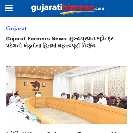
Gujarat
Gujarat Farmers News: મુખ્યપ્રધાન ભૂપેન્દ્ર
પટેલનો ખેડૂતોના હિતમાં મહત્ત્વપૂર્ણ નિર્ણય