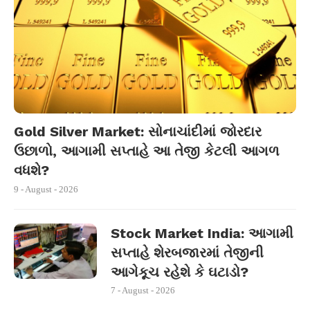
Gold Silver Market: સોનાચાંદીમાં જોરદાર
ઉછાળો, આગામી સપ્તાહે આ તેજી કેટલી આગળ
વધશે?
9 - August - 2026
Stock Market India: આગામી
સપ્તાહે શેરબજારમાં તેજીની
આગેકૂચ રહેશે કે ઘટાડો?
7 - August - 2026