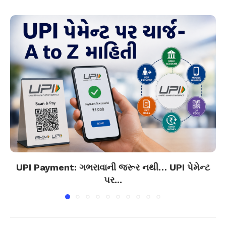
UPI Payment: ગભરાવાની જરૂર નથી… UPI પેમેન્ટ
પર...