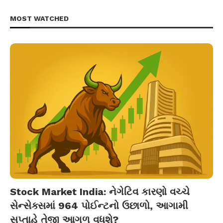
MOST WATCHED
Stock Market India: નેગેટિવ કારણો વચ્ચે
સેન્સેક્સમાં 964 પોઈન્ટનો ઉછાળો, આગામી
સપ્તાહે તેજી આગળ વધશે?