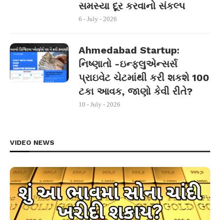
સમસ્યા દૂર કરવાનો સંકલ્પ
6 - July - 2026
Ahmedabad Startup:
નિષ્ણાતો -ઇન્ફ્લુએન્સર્સ
પ્રાઇવેટ ચેટમાંથી કરી શકશે 100
ટકા આવક, જાણો કેવી રીતે?
10 - July - 2026
VIDEO NEWS