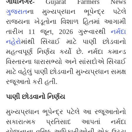
ગાંધીનગર-
Gujarat Farmers News
ગુજરાત
ના મુખ્યપ્રધાન ભૂપેન્દ્ર પટેલે
રાજ્યના ખેડૂતોના વિશાળ હિતમાં આગામી
તારીખ 11 જૂન, 2026 ગુરૂવારથી
નર્મદા
નહેરો
માંથી સિંચાઈ માટે પાણી છોડવાનો
મહત્વપૂર્ણ નિર્ણય કર્યો છે. નર્મદા કમાન્ડ
વિસ્તારના ધારાસભ્યો અને સાંસદોએ સિંચાઈ
માટે વહેલું પાણી છોડવાની મુખ્યપ્રધાન સમક્ષ
રજૂઆતો કરી હતી.
પાણી છોડવાનો નિર્ણય
મુખ્યપ્રધાન ભૂપેન્દ્ર પટેલે આ રજૂઆતોનો
સકારાત્મક પ્રતિસાદ આપતાં નર્મદા
યોજનાના વરિષ્ઠ અધિકારીઓની એક ઉચ્ચ