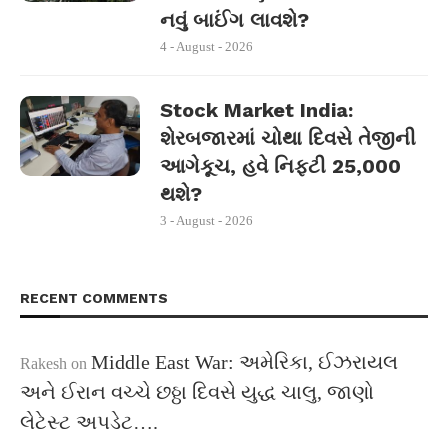
નવું બાઈંગ લાવશે?
4 - August - 2026
Stock Market India:
શેરબજારમાં ચોથા દિવસે તેજીની
આગેકૂચ, હવે નિફ્ટી 25,000
થશે?
3 - August - 2026
RECENT COMMENTS
Middle East War: અમેરિકા, ઈઝરાયલ
Rakesh
on
અને ઈરાન વચ્ચે છઠ્ઠા દિવસે યુદ્ધ ચાલુ, જાણો
લેટેસ્ટ અપડેટ….