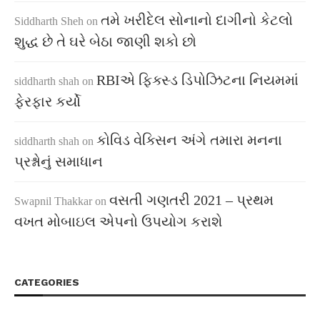
તમે ખરીદેલ સોનાનો દાગીનો કેટલો
Siddharth Sheh
on
શુદ્ધ છે તે ઘરે બેઠા જાણી શકો છો
RBIએ ફિક્સ્ડ ડિપોઝિટના નિયમમાં
siddharth shah
on
ફેરફાર કર્યો
કોવિડ વેક્સિન અંગે તમારા મનના
siddharth shah
on
પ્રશ્નોનું સમાધાન
વસતી ગણતરી 2021 – પ્રથમ
Swapnil Thakkar
on
વખત મોબાઇલ એપનો ઉપયોગ કરાશે
CATEGORIES