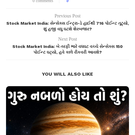
0 comments
0
Previous Post
Stock Market India: સેન્સેક્સ ઈન્ટ્રા-ડે હાઈથી 716 પોઈન્ટ તૂટ્યો,
શું હજી વધુ ઘટશે શેરબજાર?
Next Post
Stock Market India: બે તરફી ભારે વધઘટ વચ્ચે સેન્સેક્સ 150
પોઈન્ટ ઘટ્યો, હવે કાલે રીકવરી આવશે?
YOU WILL ALSO LIKE