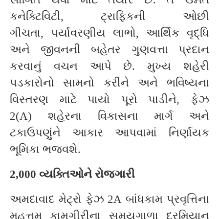
કનેક્ટિવિટી, ટ્રાફિકની ઓછી
ગીચતા, પર્યાવરણીય લાભો, આર્થિક વૃદ્ધિ
અને જીવનની બહેતર ગુણવત્તા પ્રદાન
કરવાનું વચન આપે છે. મુખ્ય શહેરી
પડકારોનો સામનો કરીને અને ભવિષ્યના
વિસ્તરણ માટે પાયો પૂરો પાડીને, ફેઝ
2(A) શહેરના વિકાસના માર્ગ અને
ટકાઉપણુંને આકાર આપવામાં નિર્ણાયક
ભૂમિકા ભજવશે.
2,000 વ્યક્તિઓને રોજગારી
અમદાવાદ મેટ્રો ફેઝ 2A બાંધકામ પ્રવૃત્તિના
મહત્તમ કામગીરીના સમયગાળા દરમિયાન