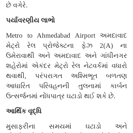
છે વગેરે.
પર્યાવરણીય લાભો
Metro to Ahmedabad Airport અમદાવાદ
મેટ્રો રેલ પ્રોજેક્ટના ફેઝ 2(A) ના
ઉમેરાવાથી અને અમદાવાદ અને ગાંધીનગર
શહેરોમાં એકંદર મેટ્રો રેલ નેટવર્કમાં વધારો
થવાથી, પરંપરાગત અશ્મિભૂત બળતણ
આધારિત પરિવહનની તુલનામાં કાર્બન
ઉત્સર્જનમાં નોંધપાત્ર ઘટાડો થઈ શકે છે.
આર્થિક વૃદ્ધિ
મુસાફરીના સમયમાં ઘટાડો અને