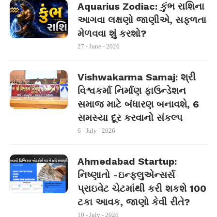
Aquarius Zodiac: કુંભ રાશિના
આગવા લક્ષણો જાણીએ, સફળતા
મેળવવા શું કરશો?
27 - June - 2026
Vishwakarma Samaj: શ્રી
વિશ્વકર્મા નિર્માણ ફાઉન્ડેશન
સમાજ માટે બંધારણ બનાવશે, 6
સમસ્યા દૂર કરવાનો સંકલ્પ
6 - July - 2026
Ahmedabad Startup:
નિષ્ણાતો -ઇન્ફ્લુએન્સર્સ
પ્રાઇવેટ ચેટમાંથી કરી શકશે 100
ટકા આવક, જાણો કેવી રીતે?
10 - July - 2026