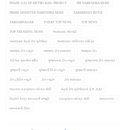
PHASE 2(A) OF METRO RAIL PROJECT
PM NARENDRA MODI
PRIME MINISTER NARENDRA MODI
SABARMATI RIVER
SARDARNAGAR
TODAY TOP NEWS
TOP NEWS
TOP TRENDING NEWS
અમદાવાદ એરપોર્ટ
અમદાવાદ મેટ્રો રેલ પ્રોજેક્ટ
અમદાવાદ-ગાંધીનગર કોરિડોર
આજના ટોપ ન્યૂઝ
આજના ટોપ સમાચાર
આશ્રમ રોડ
કોટેશ્વર પ્રાચીન મંદિર
ગુજરાતના ટોપ ન્યૂઝ
ગુજરાતના ટોપ સમાચાર
ગુજરાતી ન્યૂઝ
ગુજરાતી બિઝ ન્યૂઝ
ગુજરાતી સમાચાર
ટોપ ટ્રેડિંગ ન્યૂઝ
ટોપ ન્યૂઝ
ટોપ સમાચાર
ભારતના વડાપ્રધાન નરેન્દ્ર મોદી
મેટ્રો રેલ પ્રોજેક્ટનો ફેઝ 2(A)
મેટ્રોને કેન્દ્ર સરકારની મંજૂરી
વડાપ્રધાન નરેન્દ્ર મોદી
સરદારનગર
સાબરમતી રીવર