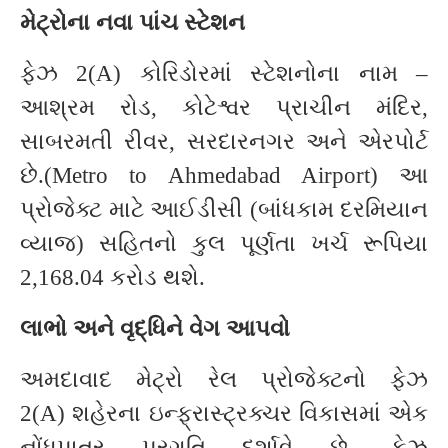
મેટ્રોના નવા પાંચ સ્ટેશન
ફેઝ 2(A) કોરિડોરમાં સ્ટેશનોના નામ –
આશ્રમ રોડ, કોટેશ્વર પ્રાચીન મંદિર,
સાબરમતી રીવર, સરદારનગર અને એરપોર્ટ
છે.(Metro to Ahmedabad Airport) આ
પ્રોજેક્ટ માટે આઈડીસી (બાંધકામ દરમિયાન
વ્યાજ) સહિતનો કુલ પૂર્ણતા ખર્ચ રૂપિયા
2,168.04 કરોડ થશે.
લાભો અને વૃદ્ધિને વેગ આપવો
અમદાવાદ મેટ્રો રેલ પ્રોજેક્ટનો ફેઝ
2(A) શહેરના ઇન્ફ્રાસ્ટ્રક્ચર વિકાસમાં એક
નોંધપાત્ર પ્રગતિ દર્શાવે છે. ફેઝ