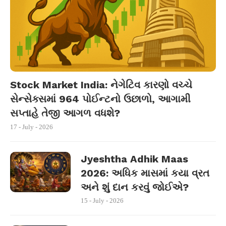
Stock Market India: નેગેટિવ કારણો વચ્ચે
સેન્સેક્સમાં 964 પોઈન્ટનો ઉછાળો, આગામી
સપ્તાહે તેજી આગળ વધશે?
17 - July - 2026
Jyeshtha Adhik Maas
2026: અધિક માસમાં કયા વ્રત
અને શું દાન કરવું જોઈએ?
15 - July - 2026