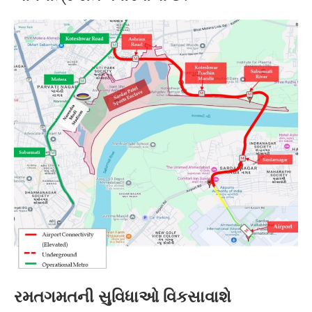
રમતગમતની સુવિધાઓ વિકસાવાશે