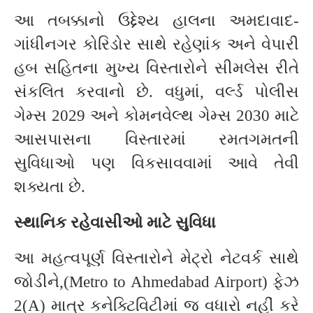
આ તબક્કાનો ઉદ્દેશ્ય હાલના અમદાવાદ-
ગાંધીનગર કોરિડોર સાથે રહેણાંક અને વેપારી
હબ સહિતના મુખ્ય વિસ્તારોને સીમલેસ રીતે
સંકલિત કરવાનો છે. વધુમાં, વર્લ્ડ પોલીસ
ગેમ્સ 2029 અને કોમનવેલ્થ ગેમ્સ 2030 માટે
આસપાસના વિસ્તારમાં રમતગમતની
સુવિધાઓ પણ વિકસાવવામાં આવે તેવી
શક્યતા છે.
સ્થાનિક રહેવાસીઓ માટે સુવિધા
આ મહત્વપૂર્ણ વિસ્તારોને મેટ્રો નેટવર્ક સાથે
જોડીને,(Metro to Ahmedabad Airport) ફેઝ
2(A) માત્ર કનેક્ટિવિટીમાં જ વધારો નહીં કરે