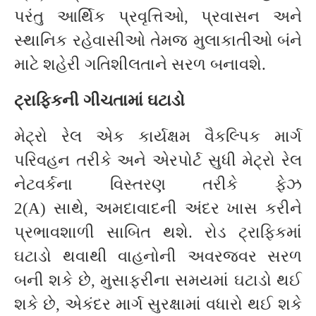
પરંતુ આર્થિક પ્રવૃત્તિઓ, પ્રવાસન અને
સ્થાનિક રહેવાસીઓ તેમજ મુલાકાતીઓ બંને
માટે શહેરી ગતિશીલતાને સરળ બનાવશે.
ટ્રાફિકની ગીચતામાં ઘટાડો
મેટ્રો રેલ એક કાર્યક્ષમ વૈકલ્પિક માર્ગ
પરિવહન તરીકે અને એરપોર્ટ સુધી મેટ્રો રેલ
નેટવર્કના વિસ્તરણ તરીકે ફેઝ
2(A) સાથે, અમદાવાદની અંદર ખાસ કરીને
પ્રભાવશાળી સાબિત થશે. રોડ ટ્રાફિકમાં
ઘટાડો થવાથી વાહનોની અવરજવર સરળ
બની શકે છે, મુસાફરીના સમયમાં ઘટાડો થઈ
શકે છે, એકંદર માર્ગ સુરક્ષામાં વધારો થઈ શકે