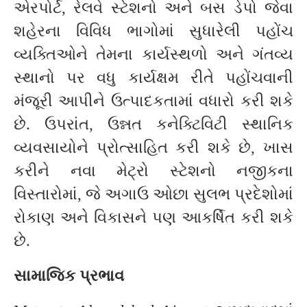
એરપોર્ટ, રેલવે સ્ટેશનો અને બસ ડેપો જેવા
શહેરના વિવિધ ભાગોમાં સુધારેલી પહોંચ
વ્યક્તિઓને તેમના કાર્યસ્થળો અને ગંતવ્ય
સ્થાનો પર વધુ કાર્યક્ષમ રીતે પહોંચવાની
મંજૂરી આપીને ઉત્પાદકતામાં વધારો કરી શકે
છે. ઉપરાંત, ઉન્નત કનેક્ટિવિટી સ્થાનિક
વ્યવસાયોને પ્રોત્સાહિત કરી શકે છે, ખાસ
કરીને નવા મેટ્રો સ્ટેશનો નજીકના
વિસ્તારોમાં, જે અગાઉ ઓછા સુલભ પ્રદેશોમાં
રોકાણ અને વિકાસને પણ આકર્ષિત કરી શકે
છે.
સામાજિક પ્રભાવ