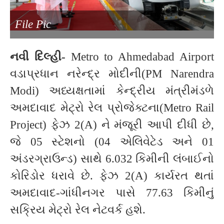
File Pic
નવી દિલ્હી-
Metro to Ahmedabad Airport
વડાપ્રધાન નરેન્દ્ર મોદીની(PM Narendra
Modi) અધ્યક્ષતામાં કેન્દ્રીય મંત્રીમંડળે
અમદાવાદ મેટ્રો રેલ પ્રોજેક્ટના(Metro Rail
Project) ફેઝ 2(A) ને મંજૂરી આપી દીધી છે,
જે 05 સ્ટેશનો (04 એલિવેટેડ અને 01
અંડરગ્રાઉન્ડ) સાથે 6.032 કિમીની લંબાઈનો
કોરિડોર ધરાવે છે. ફેઝ 2(A) કાર્યરત થતાં
અમદાવાદ-ગાંધીનગર પાસે 77.63 કિમીનું
સક્રિય મેટ્રો રેલ નેટવર્ક હશે.