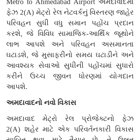
Metro to Ahmedabad Airport અમદાવાદમાં
ફેઝ 2(A) મેટ્રો રેલ નેટવર્કનું વિસ્તરણ જાહેર
પરિવહન સુધી વધુ સમાન પહોંચ પ્રદાન
કરશે, જે વિવિધ સામાજિક-આર્થિક જૂથોને
લાભ આપશે અને પરિવહન અસમાનતા
ઘટાડશે, જે મુસાફરીનો સમય ઘટાડીને અને
આવશ્યક સેવાઓ સુધીની પહોંચમાં સુધારો
કરીને ઉચ્ચ જીવન ધોરણમાં યોગદાન
આપશે.
અમદાવાદનો નવો વિકાસ
અમદાવાદ મેટ્રો રેલ પ્રોજેક્ટનો ફેઝ
2(A) શહેર માટે એક પરિવર્તનકારી વિકાસ
સાબિત થવા માટે તૈયાર છે. તે ઉન્નત