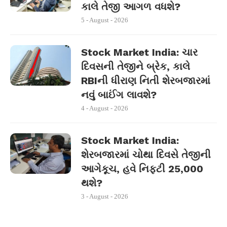
કાલે તેજી આગળ વધશે?
5 - August - 2026
Stock Market India: ચાર
દિવસની તેજીને બ્રેક, કાલે
RBIની ધીરાણ નિતી શેરબજારમાં
નવું બાઈંગ લાવશે?
4 - August - 2026
Stock Market India:
શેરબજારમાં ચોથા દિવસે તેજીની
આગેકૂચ, હવે નિફ્ટી 25,000
થશે?
3 - August - 2026