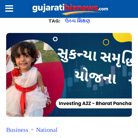
TAG:
ઉચ્ચ શિક્ષણ
Business
National