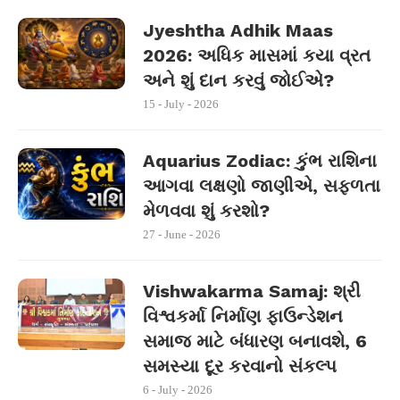
Jyeshtha Adhik Maas
2026: અધિક માસમાં કયા વ્રત
અને શું દાન કરવું જોઈએ?
15 - July - 2026
Aquarius Zodiac: કુંભ રાશિના
આગવા લક્ષણો જાણીએ, સફળતા
મેળવવા શું કરશો?
27 - June - 2026
Vishwakarma Samaj: શ્રી
વિશ્વકર્મા નિર્માણ ફાઉન્ડેશન
સમાજ માટે બંધારણ બનાવશે, 6
સમસ્યા દૂર કરવાનો સંકલ્પ
6 - July - 2026