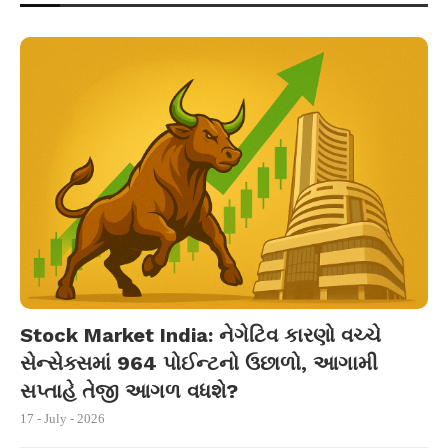
Stock Market India: નેગેટિવ કારણો વચ્ચે
સેન્સેક્સમાં 964 પોઈન્ટનો ઉછાળો, આગામી
સપ્તાહે તેજી આગળ વધશે?
17 - July - 2026