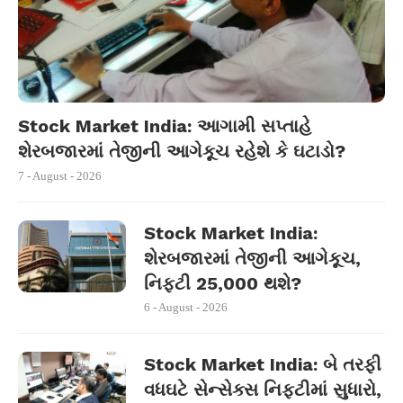
Stock Market India: આગામી સપ્તાહે
શેરબજારમાં તેજીની આગેકૂચ રહેશે કે ઘટાડો?
7 - August - 2026
Stock Market India:
શેરબજારમાં તેજીની આગેકૂચ,
નિફ્ટી 25,000 થશે?
6 - August - 2026
Stock Market India: બે તરફી
વધઘટે સેન્સેક્સ નિફ્ટીમાં સુધારો,