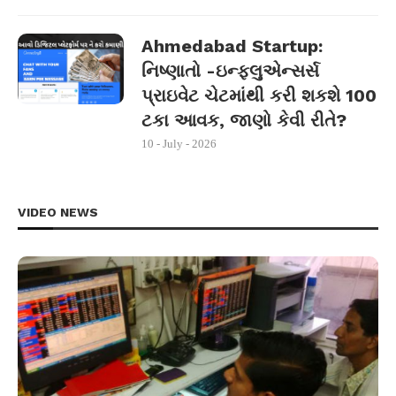
Ahmedabad Startup:
નિષ્ણાતો -ઇન્ફ્લુએન્સર્સ
પ્રાઇવેટ ચેટમાંથી કરી શકશે 100
ટકા આવક, જાણો કેવી રીતે?
10 - July - 2026
VIDEO NEWS