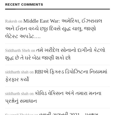
RECENT COMMENTS
Middle East War: અમેરિકા, ઈઝરાયલ
Rakesh
on
અને ઈરાન વચ્ચે છઠ્ઠા દિવસે યુદ્ધ ચાલુ, જાણો
લેટેસ્ટ અપડેટ….
તમે ખરીદેલ સોનાનો દાગીનો કેટલો
Siddharth Sheh
on
શુદ્ધ છે તે ઘરે બેઠા જાણી શકો છો
RBIએ ફિક્સ્ડ ડિપોઝિટના નિયમમાં
siddharth shah
on
ફેરફાર કર્યો
કોવિડ વેક્સિન અંગે તમારા મનના
siddharth shah
on
પ્રશ્નોનું સમાધાન
વસતી ગણતરી 2021 – પ્રથમ