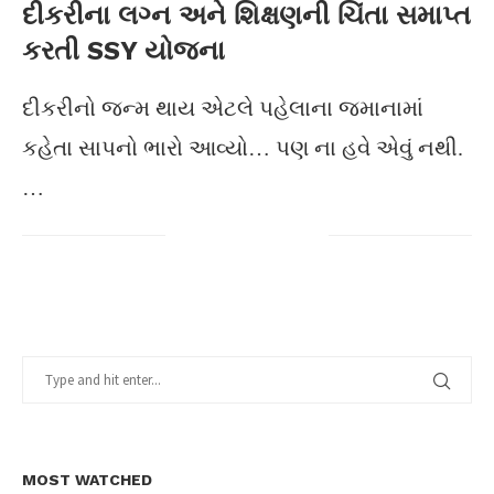
દીકરીના લગ્ન અને શિક્ષણની ચિંતા સમાપ્ત
કરતી SSY યોજના
દીકરીનો જન્મ થાય એટલે પહેલાના જમાનામાં
કહેતા સાપનો ભારો આવ્યો… પણ ના હવે એવું નથી.
…
MOST WATCHED