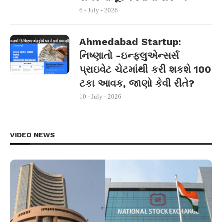
6 - July - 2026
Ahmedabad Startup:
નિષ્ણાતો -ઇન્ફ્લુએન્સર્સ
પ્રાઇવેટ ચેટમાંથી કરી શકશે 100
ટકા આવક, જાણો કેવી રીતે?
10 - July - 2026
VIDEO NEWS