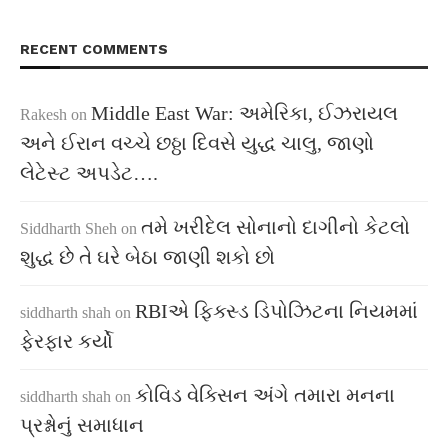
RECENT COMMENTS
Middle East War: અમેરિકા, ઈઝરાયલ
Rakesh
on
અને ઈરાન વચ્ચે છઠ્ઠા દિવસે યુદ્ધ ચાલુ, જાણો
લેટેસ્ટ અપડેટ….
તમે ખરીદેલ સોનાનો દાગીનો કેટલો
Siddharth Sheh
on
શુદ્ધ છે તે ઘરે બેઠા જાણી શકો છો
RBIએ ફિક્સ્ડ ડિપોઝિટના નિયમમાં
siddharth shah
on
ફેરફાર કર્યો
કોવિડ વેક્સિન અંગે તમારા મનના
siddharth shah
on
પ્રશ્નોનું સમાધાન