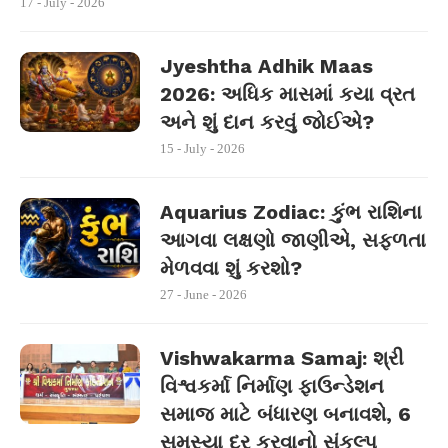
17 - July - 2026
Jyeshtha Adhik Maas
2026: અધિક માસમાં કયા વ્રત
અને શું દાન કરવું જોઈએ?
15 - July - 2026
Aquarius Zodiac: કુંભ રાશિના
આગવા લક્ષણો જાણીએ, સફળતા
મેળવવા શું કરશો?
27 - June - 2026
Vishwakarma Samaj: શ્રી
વિશ્વકર્મા નિર્માણ ફાઉન્ડેશન
સમાજ માટે બંધારણ બનાવશે, 6
સમસ્યા દૂર કરવાનો સંકલ્પ