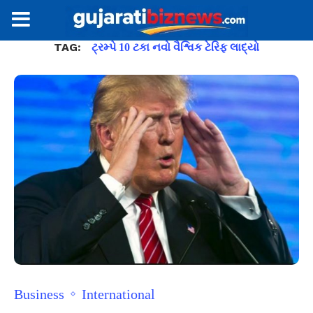
TAG:
ટ્રમ્પે 10 ટકા નવો વૈશ્વિક ટેરિફ લાદ્યો
Business
International