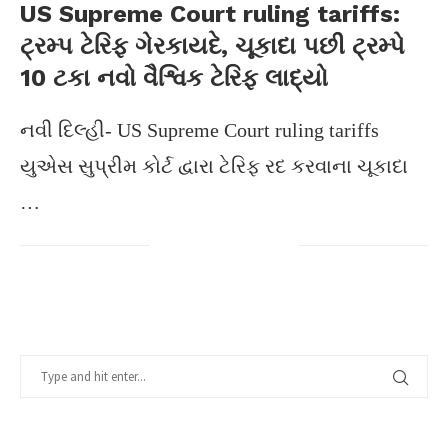
US Supreme Court ruling tariffs:
ટ્રમ્પ ટેરિફ ગેરકાયદે, ચૂકાદા પછી ટ્રમ્પે
10 ટકા નવો વૈશ્વિક ટેરિફ લાદ્યો
નવી દિલ્હી- US Supreme Court ruling tariffs
યુએસ સુપ્રીમ કોર્ટ દ્વારા ટેરિફ રદ કરવાના ચૂકાદા
…