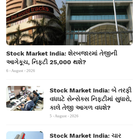
Stock Market India: શેરબજારમાં તેજીની
આગેકૂચ, નિફ્ટી 25,000 થશે?
6 - August - 2026
Stock Market India: બે તરફી
વધઘટે સેન્સેક્સ નિફ્ટીમાં સુધારો,
કાલે તેજી આગળ વધશે?
5 - August - 2026
Stock Market India: ચાર