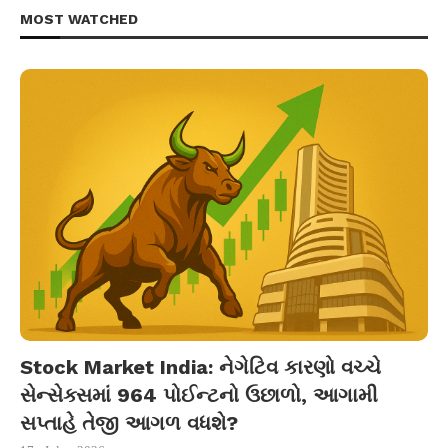
MOST WATCHED
Stock Market India: નેગેટિવ કારણો વચ્ચે
સેન્સેક્સમાં 964 પોઈન્ટનો ઉછાળો, આગામી
સપ્તાહે તેજી આગળ વધશે?