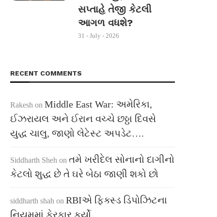
સપ્તાહે તેજી કેટલી
આગળ વધશે?
31 - July - 2026
RECENT COMMENTS
Middle East War: અમેરિકા,
Rakesh
on
ઈઝરાયલ અને ઈરાન વચ્ચે છઠ્ઠા દિવસે
યુદ્ધ ચાલુ, જાણો લેટેસ્ટ અપડેટ….
તમે ખરીદેલ સોનાનો દાગીનો
Siddharth Sheh
on
કેટલો શુદ્ધ છે તે ઘરે બેઠા જાણી શકો છો
RBIએ ફિક્સ્ડ ડિપોઝિટના
siddharth shah
on
નિયમમાં ફેરફાર કર્યો