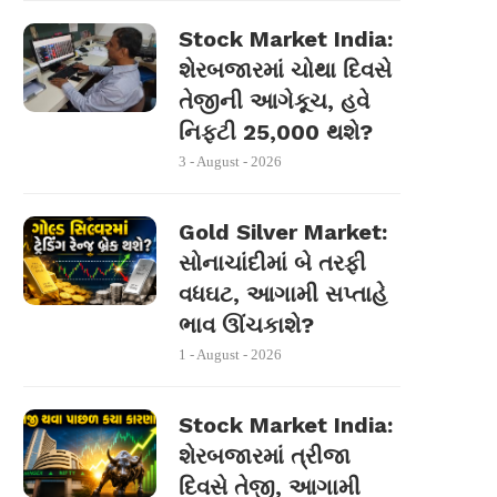
Stock Market India:
શેરબજારમાં ચોથા દિવસે
તેજીની આગેકૂચ, હવે
નિફ્ટી 25,000 થશે?
3 - August - 2026
Gold Silver Market:
સોનાચાંદીમાં બે તરફી
વધઘટ, આગામી સપ્તાહે
ભાવ ઊંચકાશે?
1 - August - 2026
Stock Market India:
શેરબજારમાં ત્રીજા
દિવસે તેજી, આગામી