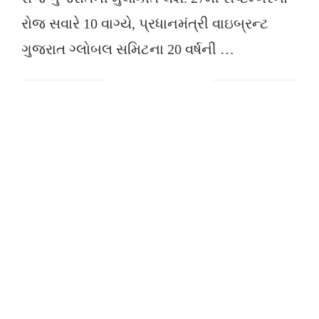
રોજ સવારે 10 વાગ્યે, પ્રધાનમંત્રી વાઇબ્રન્ટ
ગુજરાત ગ્લોબલ સમિટના 20 વર્ષની …