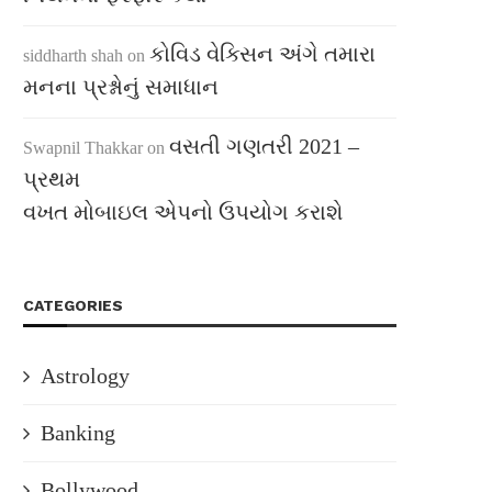
કોવિડ વેક્સિન અંગે તમારા
siddharth shah
on
મનના પ્રશ્નોનું સમાધાન
વસતી ગણતરી 2021 –
Swapnil Thakkar
on
પ્રથમ
વખત મોબાઇલ એપનો ઉપયોગ કરાશે
CATEGORIES
Astrology
Banking
Bollywood