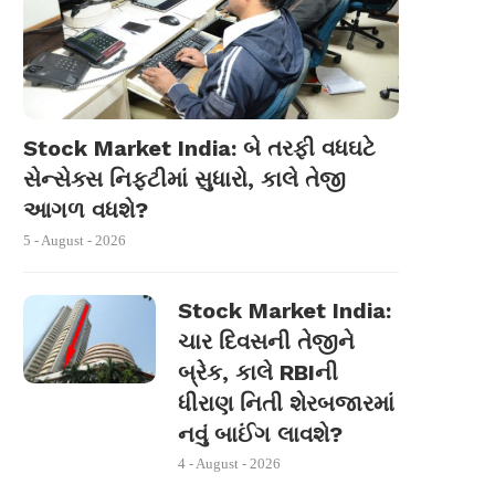
Stock Market India: બે તરફી વધઘટે
સેન્સેક્સ નિફ્ટીમાં સુધારો, કાલે તેજી
આગળ વધશે?
5 - August - 2026
Stock Market India:
ચાર દિવસની તેજીને
બ્રેક, કાલે RBIની
ધીરાણ નિતી શેરબજારમાં
નવું બાઈંગ લાવશે?
4 - August - 2026