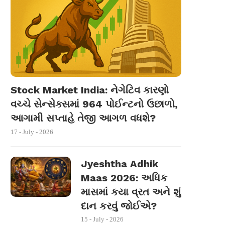
Stock Market India: નેગેટિવ કારણો
વચ્ચે સેન્સેક્સમાં 964 પોઈન્ટનો ઉછાળો,
આગામી સપ્તાહે તેજી આગળ વધશે?
17 - July - 2026
Jyeshtha Adhik
Maas 2026: અધિક
માસમાં કયા વ્રત અને શું
દાન કરવું જોઈએ?
15 - July - 2026