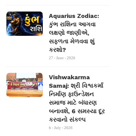
Aquarius Zodiac:
કુંભ રાશિના આગવા
લક્ષણો જાણીએ,
સફળતા મેળવવા શું
કરશો?
27 - June - 2026
Vishwakarma
Samaj: શ્રી વિશ્વકર્મા
નિર્માણ ફાઉન્ડેશન
સમાજ માટે બંધારણ
બનાવશે, 6 સમસ્યા દૂર
કરવાનો સંકલ્પ
6 - July - 2026