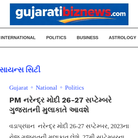
INTERNATIONAL
POLITICS
BUSINESS
ASTROLOGY
સાયન્સ સિટી
Gujarat
National
Politics
PM નરેન્દ્ર મોદી 26-27 સપ્ટેમ્બરે
ગુજરાતની મુલાકાતે આવશે
વડાપ્રધાન નરેન્દ્ર મોદી 26-27 સપ્ટેમ્બર, 2023ના
રોજ ગુજરાતની મુલાકાત લેશે. 27મી સપ્ટેમ્બરના