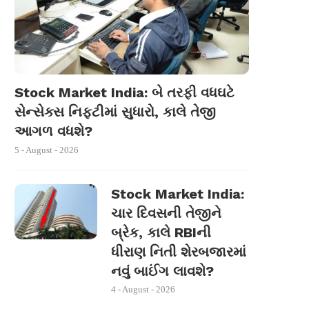
Stock Market India: બે તરફી વધઘટે
સેન્સેક્સ નિફ્ટીમાં સુધારો, કાલે તેજી
આગળ વધશે?
5 - August - 2026
Stock Market India:
ચાર દિવસની તેજીને
બ્રેક, કાલે RBIની
ધીરાણ નિતી શેરબજારમાં
નવું બાઈંગ લાવશે?
4 - August - 2026