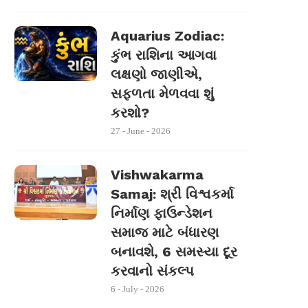
Aquarius Zodiac:
કુંભ રાશિના આગવા
લક્ષણો જાણીએ,
સફળતા મેળવવા શું
કરશો?
27 - June - 2026
Vishwakarma
Samaj: શ્રી વિશ્વકર્મા
નિર્માણ ફાઉન્ડેશન
સમાજ માટે બંધારણ
બનાવશે, 6 સમસ્યા દૂર
કરવાનો સંકલ્પ
6 - July - 2026