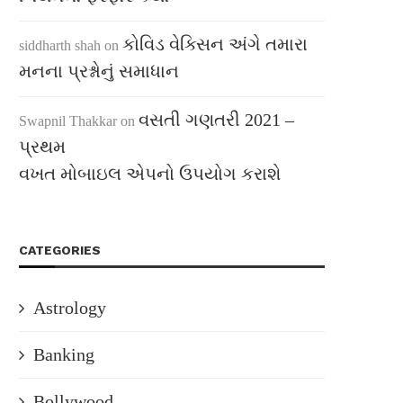
કોવિડ વેક્સિન અંગે તમારા
siddharth shah
on
મનના પ્રશ્નોનું સમાધાન
વસતી ગણતરી 2021 –
Swapnil Thakkar
on
પ્રથમ
વખત મોબાઇલ એપનો ઉપયોગ કરાશે
CATEGORIES
Astrology
Banking
Bollywood