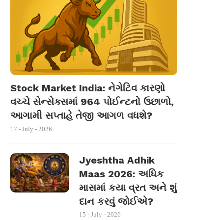
Stock Market India: નેગેટિવ કારણો
વચ્ચે સેન્સેક્સમાં 964 પોઈન્ટનો ઉછાળો,
આગામી સપ્તાહે તેજી આગળ વધશે?
17 - July - 2026
Jyeshtha Adhik
Maas 2026: અધિક
માસમાં કયા વ્રત અને શું
દાન કરવું જોઈએ?
15 - July - 2026