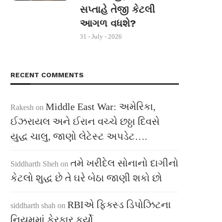
સપ્તાહે તેજી કેટલી
આગળ વધશે?
31 - July - 2026
RECENT COMMENTS
Middle East War: અમેરિકા,
Rakesh
on
ઈઝરાયલ અને ઈરાન વચ્ચે છઠ્ઠા દિવસે
યુદ્ધ ચાલુ, જાણો લેટેસ્ટ અપડેટ….
તમે ખરીદેલ સોનાનો દાગીનો
Siddharth Sheh
on
કેટલો શુદ્ધ છે તે ઘરે બેઠા જાણી શકો છો
RBIએ ફિક્સ્ડ ડિપોઝિટના
siddharth shah
on
નિયમમાં ફેરફાર કર્યો