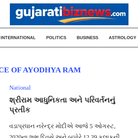
INTERNATIONAL
POLITICS
BUSINESS
ASTROLOGY
CE OF AYODHYA RAM
National
શ્રીરામ આધુનિકતા અને પરિવર્તનનું
પ્રતીક
વડાપ્રધાન નરેન્દ્ર મોદીએ આજે 5 ઓગસ્ટ,
2020ના શુભ દિવસે અને બપોરે 12.39 કલાકની