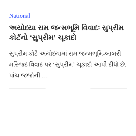
National
અયોધ્યા રામ જન્મભૂમિ વિવાદઃ સુપ્રીમ
કોર્ટનો ‘સુપ્રીમ’ ચૂકાદો
સુપ્રીમ કોર્ટે અયોધ્યામાં રામ જન્મભૂમિ-બાબરી
મસ્જિદ વિવાદ પર ‘સુપ્રીમ’ ચૂકાદો આપી દીધો છે.
પાંચ જજોની …