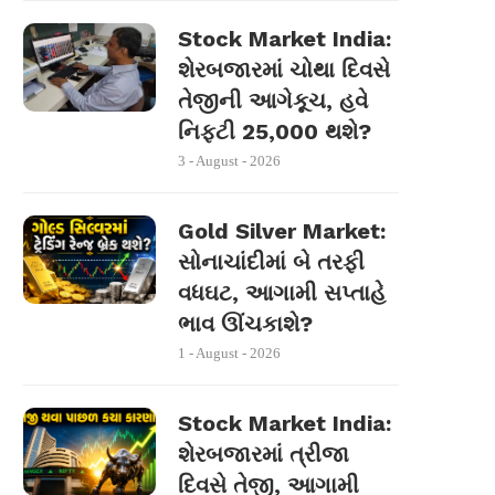
Stock Market India:
શેરબજારમાં ચોથા દિવસે
તેજીની આગેકૂચ, હવે
નિફ્ટી 25,000 થશે?
3 - August - 2026
Gold Silver Market:
સોનાચાંદીમાં બે તરફી
વધઘટ, આગામી સપ્તાહે
ભાવ ઊંચકાશે?
1 - August - 2026
Stock Market India:
શેરબજારમાં ત્રીજા
દિવસે તેજી, આગામી