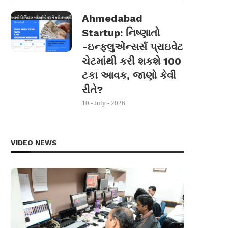
Ahmedabad
Startup: નિષ્ણાતો
-ઇન્ફ્લુએન્સર્સ પ્રાઇવેટ
ચેટમાંથી કરી શકશે 100
ટકા આવક, જાણો કેવી
રીતે?
10 - July - 2026
VIDEO NEWS