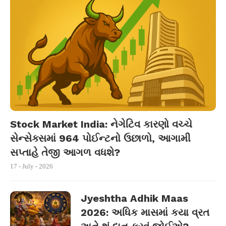
Stock Market India: નેગેટિવ કારણો વચ્ચે
સેન્સેક્સમાં 964 પોઈન્ટનો ઉછાળો, આગામી
સપ્તાહે તેજી આગળ વધશે?
17 - July - 2026
Jyeshtha Adhik Maas
2026: અધિક માસમાં કયા વ્રત