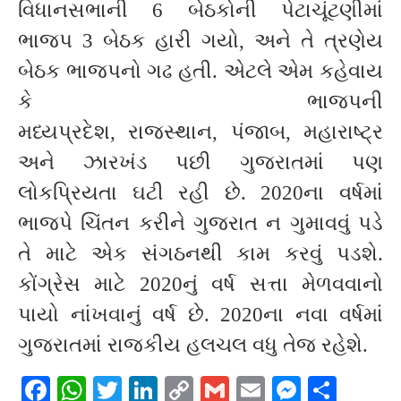
વિધાનસભાની 6 બેઠકોની પેટાચૂંટણીમાં
ભાજપ 3 બેઠક હારી ગયો, અને તે ત્રણેય
બેઠક ભાજપનો ગઢ હતી. એટલે એમ કહેવાય
કે ભાજપની
મધ્યપ્રદેશ, રાજસ્થાન, પંજાબ, મહારાષ્ટ્ર
અને ઝારખંડ પછી ગુજરાતમાં પણ
લોકપ્રિયતા ઘટી રહી છે. 2020ના વર્ષમાં
ભાજપે ચિંતન કરીને ગુજરાત ન ગુમાવવું પડે
તે માટે એક સંગઠનથી કામ કરવું પડશે.
કોંગ્રેસ માટે 2020નું વર્ષ સત્તા મેળવવાનો
પાયો નાંખવાનું વર્ષ છે. 2020ના નવા વર્ષમાં
ગુજરાતમાં રાજકીય હલચલ વધુ તેજ રહેશે.
Facebook
WhatsApp
Twitter
LinkedIn
Copy
Gmail
Email
Messeng
Shar