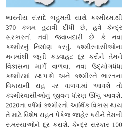
ભારતીય સંસદે બહુમતી સાથે કશ્મીરમાંથી
370 કલમ હટાવી દીધી છે, હવે કેન્દ્ર
સરકારની નવી જવાબદારી છે કે નવા
કશ્મીરનું નિર્માણ કરવું. કશ્મીરવાસીઓના
મનમાંથી જૂની કડવાહટ દૂર કરીને તેમને
વિકાસના માર્ગે વાળવા. નવા ઉદ્યોગધંધા
કશ્મીરમાં સ્થપાશે અને કશ્મીરને ભારતના
વિકાસની રાહ પર વાળવામાં આવશે તો
કશ્મીરવાસીઓનું જીવન ધોરણ ઊંચું આવશે.
2020ના વર્ષમાં કશ્મીરનો આર્થિક વિકાસ થાય
તે માટે વિશેષ રાહત પેકેજ જાહેર કરીને તેમની
સમસ્યાઓને દૂર કરાશે. કેન્દ્ર સરકાર 100