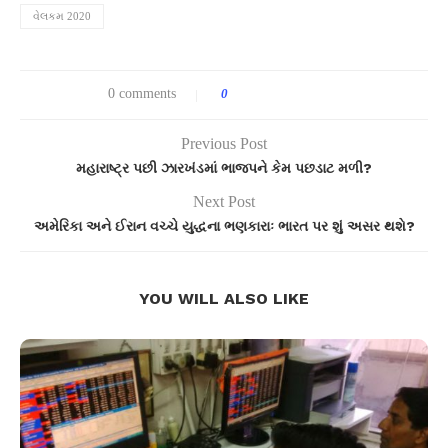
વેલકમ 2020
0 comments
0
Previous Post
મહારાષ્ટ્ર પછી ઝારખંડમાં ભાજપને કેમ પછડાટ મળી?
Next Post
અમેરિકા અને ઈરાન વચ્ચે યુદ્ધના ભણકારાઃ ભારત પર શું અસર થશે?
YOU WILL ALSO LIKE