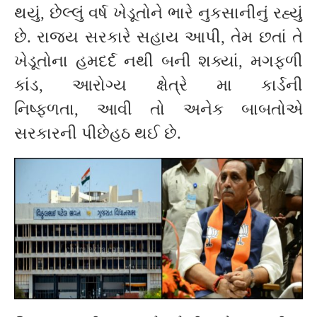
થયું, છેલ્લું વર્ષ ખેડૂતોને ભારે નુકસાનીનું રહ્યું
છે. રાજ્ય સરકારે સહાય આપી, તેમ છતાં તે
ખેડૂતોના હમદર્દ નથી બની શક્યાં, મગફળી
કાંડ, આરોગ્ય ક્ષેત્રે મા કાર્ડની
નિષ્ફળતા, આવી તો અનેક બાબતોએ
સરકારની પીછેહઠ થઈ છે.