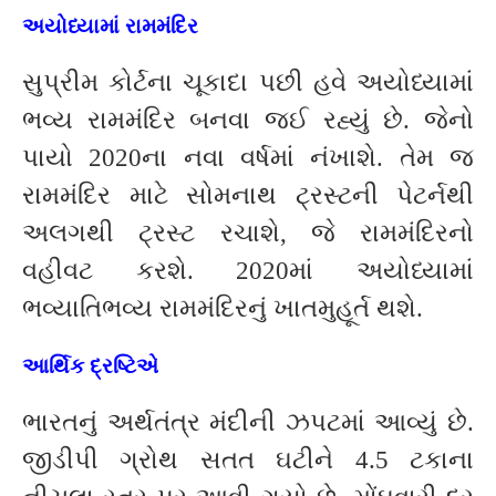
અયોધ્યામાં રામમંદિર
સુપ્રીમ કોર્ટના ચૂકાદા પછી હવે અયોધ્યામાં
ભવ્ય રામમંદિર બનવા જઈ રહ્યું છે. જેનો
પાયો 2020ના નવા વર્ષમાં નંખાશે. તેમ જ
રામમંદિર માટે સોમનાથ ટ્રસ્ટની પેટર્નથી
અલગથી ટ્રસ્ટ રચાશે, જે રામમંદિરનો
વહીવટ કરશે. 2020માં અયોધ્યામાં
ભવ્યાતિભવ્ય રામમંદિરનું ખાતમુહૂર્ત થશે.
આર્થિક દ્રષ્ટિએ
ભારતનું અર્થતંત્ર મંદીની ઝપટમાં આવ્યું છે.
જીડીપી ગ્રોથ સતત ઘટીને 4.5 ટકાના