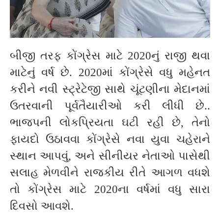
બીજી તરફ કોંગ્રેસ માટે 2020નું રાજી થવા
માટેનું વર્ષ છે. 2020માં કોંગ્રેસે વધુ મહેનત
કરીને નવી સ્ટ્રેટેજી સાથે ચૂંટણીના મેદાનમાં
ઉતરવાની પૂર્વતૈયારીઓ કરી લીધી છે..
ભાજપની લોકપ્રિયતા ઘટી રહી છે, તેનો
ફાયદો ઉઠાવવા કોંગ્રેસે નવા યુવા ચહેરાને
સ્થાન આપવું, અને સીનીયર નેતાઓ પાસેથી
સલાહ મેળવીને રાજકીય રીતે આગળ વધશે
તો કોંગ્રેસ માટે 2020ના વર્ષમાં વધુ સારા
દિવસો આવશે.