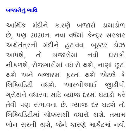
બજારોનું ભાવિ
આર્થિક મંદીને કારણે બજારો ડામાડોળ
છે, પણ 2020ના નવા વર્ષમાં કેન્દ્ર સરકાર
અર્થતંત્રની મંદીને હટાવવા બૂસ્ટર ડોઝ
આપશે, તો બજારોમાં નવી ઘરાકી
નીકળશે, રોજગારીમાં વધારો થશે, નાણાં છૂટાં
થશે અને બજારમાં ફરતાં થશે એટલે કે
લિક્વિડિટી વધશે. આરબીઆઈ જીડીપી
ગ્રોથને વધારવા માટે વ્યાજ દરમાં ઘટાડો કરે
તેવી પણ સંભાવના છે. વ્યાજ દર ઘટશે તો
લિક્વિડિટીમાં ચોક્કસથી વધારો થશે. તમામ
લોન સસ્તી થશે, જેને કારણે માર્કેટમાં નવી