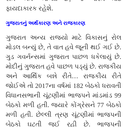
ફાયદાકારક રહેશે.
ગુજરાતનું અર્થકારણ અને રાજકારણ
ગુજરાત અન્ય રાજ્યો માટે વિકાસનું રોલ
મોડલ બન્યું છે, તે વાત હવે જૂની થઈ ગઈ છે.
ગુડ ગવર્નન્સમાં ગુજરાત પાછળ ધકેલાયું છે.
મોદીનું ગુજરાત હવે પાછળ પડ્યું છે. રાજકીય
અને આર્થિક બન્ને રીતે… રાજકીય રીતે
જોઈએ તો 2017ના વર્ષમાં 182 બેઠકો ધરાવતી
વિધાનસભાની ચૂંટણીમાં ભાજપને માંડમાંડ 99
બેઠકો મળી હતી. જ્યારે કોંગ્રેસને 77 બેઠકો
મળી હતી. છેલ્લી ત્રણ ચૂંટણીમાં ભાજપની
બેઠકો ઘટતી જઈ રહી છે. ભાજપની