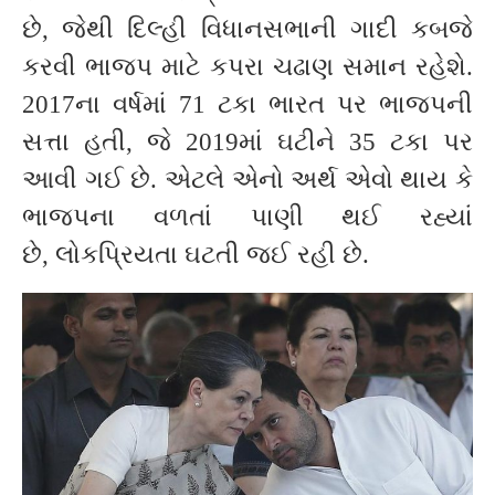
છે, જેથી દિલ્હી વિધાનસભાની ગાદી કબજે
કરવી ભાજપ માટે કપરા ચઢાણ સમાન રહેશે.
2017ના વર્ષમાં 71 ટકા ભારત પર ભાજપની
સત્તા હતી, જે 2019માં ઘટીને 35 ટકા પર
આવી ગઈ છે. એટલે એનો અર્થ એવો થાય કે
ભાજપના વળતાં પાણી થઈ રહ્યાં
છે, લોકપ્રિયતા ઘટતી જઈ રહી છે.