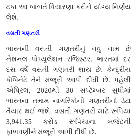
ટકા આ બાબતે વિચારણા કરીને યોગ્ય નિર્ણય
લેશે.
વસતી ગણતરી
ભારતની વસતી ગણતરીનું નવું નામ છે
નેશનલ પોપ્યુલેશન રજિસ્ટર. ભારતમાં દર
દસ વર્ષે વસતી ગણતરી થાય છે. કેન્દ્રીય
કેબિનેટે તેને મંજૂરી આપી દીધી છે. પહેલી
એપ્રિલ, 2020થી 30 સપ્ટેમ્બર સુધીમાં
ભારતના તમામ નાગરિકોની ગણતરીનો ડેટા
તૈયાર થઈ જશે. વસતી ગણતરી માટે રૂપિયા
3,941.35 કરોડ રૂપિયાના બજેટની
ફાળવણીને મંજૂરી આપી દીધી છે.