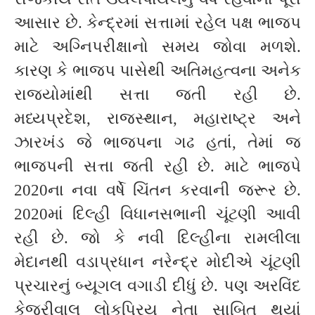
આસાર છે. કેન્દ્રમાં સત્તામાં રહેલ પક્ષ ભાજપ
માટે અગ્નિપરીક્ષાનો સમય જોવા મળશે.
કારણ કે ભાજપ પાસેથી અતિમહત્વના અનેક
રાજ્યોમાંથી સત્તા જતી રહી છે.
મધ્યપ્રદેશ, રાજસ્થાન, મહારાષ્ટ્ર અને
ઝારખંડ જે ભાજપના ગઢ હતાં, તેમાં જ
ભાજપની સત્તા જતી રહી છે. માટે ભાજપે
2020ના નવા વર્ષે ચિંતન કરવાની જરૂર છે.
2020માં દિલ્હી વિધાનસભાની ચૂંટણી આવી
રહી છે. જો કે નવી દિલ્હીના રામલીલા
મેદાનથી વડાપ્રધાન નરેન્દ્ર મોદીએ ચૂંટણી
પ્રચારનું બ્યૂગલ વગાડી દીધું છે. પણ અરવિંદ
કેજરીવાલ લોકપ્રિય નેતા સાબિત થયાં