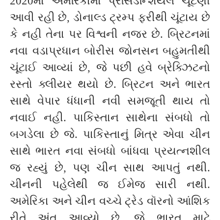
2020માં અમેરિકામાં પ્રેસિડેન્શિયલ ચૂંટણી
આવી રહી છે, ડોનાલ્ડ ટ્રમ્પ ફરીથી ચૂંટાય છે
કે નહી તેના પર વિશ્વની નજર છે. બ્રિટનમાં
નવા વડાપ્રધાન બોરીસ જોનસન બહુમતીથી
ચૂંટાઈ આવ્યાં છે, જે પછી હવે બ્રેક્ઝિટનો
રસ્તો ક્લીયર થયો છે. બ્રિટન અને ભારત
સાથે વેપાર ધંધાની નવી સમજૂતી થાય તો
નવાઈ નહી. પાકિસ્તાન સાથેના સંબધો તો
બગડેલા છે જે. પાકિસ્તાનું મિત્ર એવા ચીન
સાથે ભારત નવા સંબધો બાંધવા પ્રયત્નશીલ
જ રહ્યું છે, પણ ચીન સાથ આપતું નથી.
ચીનની પહેલેથી જ ઈમેજ સારી નથી.
અમેરિકા અને ચીન વચ્ચે ટ્રેડ વૉરનો આંશિક
રીતે અંત આવ્યો છે, જે ભારત માટે