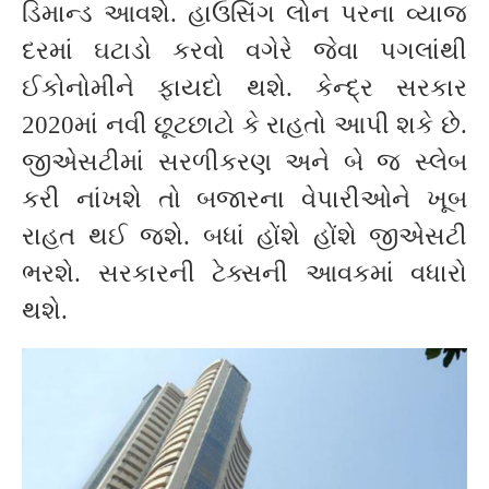
ડિમાન્ડ આવશે. હાઉસિંગ લોન પરના વ્યાજ
દરમાં ઘટાડો કરવો વગેરે જેવા પગલાંથી
ઈકોનોમીને ફાયદો થશે. કેન્દ્ર સરકાર
2020માં નવી છૂટછાટો કે રાહતો આપી શકે છે.
જીએસટીમાં સરળીકરણ અને બે જ સ્લેબ
કરી નાંખશે તો બજારના વેપારીઓને ખૂબ
રાહત થઈ જશે. બધાં હોંશે હોંશે જીએસટી
ભરશે. સરકારની ટેક્સની આવકમાં વધારો
થશે.