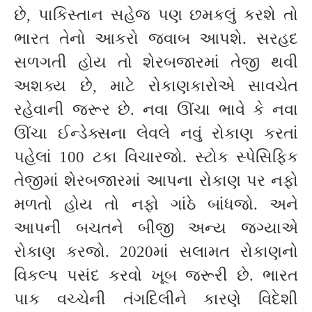
છે, પાકિસ્તાન સહેજ પણ છમકલું કરશે તો
ભારત તેનો આકરો જવાબ આપશે. સરહદ
સળગતી હોય તો શેરબજારમાં તેજી થવી
અશક્ય છે, માટે રોકાણકારોએ સાવચેત
રહેવાની જરૂર છે. નવા ઊંચા ભાવે કે નવા
ઊંચા ઈન્ડેક્સના લેવલે નવું રોકાણ કરતાં
પહેલાં 100 ટકા વિચારજો. સ્ટોક સ્પેસિફિક
તેજીમાં શેરબજારમાં આપના રોકાણ પર નફો
મળતો હોય તો નફો ગાંઠે બાંધજો. અને
આપની બચતને બીજી અન્ય જગ્યાએ
રોકાણ કરજો. 2020માં સલામત રોકાણનો
વિકલ્પ પસંદ કરવો ખૂબ જરૂરી છે. ભારત
પાક વચ્ચેની તંગદિલીને કારણે વિદેશી