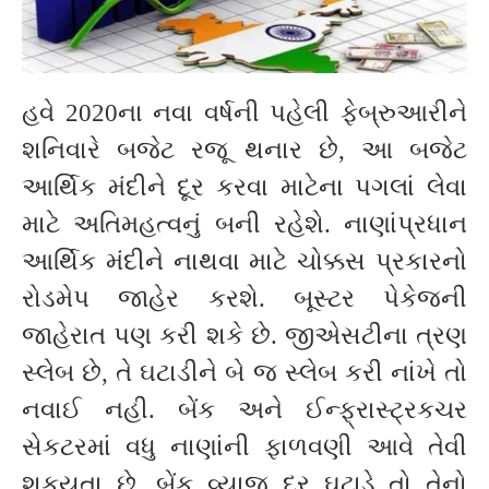
હવે 2020ના નવા વર્ષની પહેલી ફેબ્રુઆરીને
શનિવારે બજેટ રજૂ થનાર છે, આ બજેટ
આર્થિક મંદીને દૂર કરવા માટેના પગલાં લેવા
માટે અતિમહત્વનું બની રહેશે. નાણાંપ્રધાન
આર્થિક મંદીને નાથવા માટે ચોક્કસ પ્રકારનો
રોડમેપ જાહેર કરશે. બૂસ્ટર પેકેજની
જાહેરાત પણ કરી શકે છે. જીએસટીના ત્રણ
સ્લેબ છે, તે ઘટાડીને બે જ સ્લેબ કરી નાંખે તો
નવાઈ નહી. બેંક અને ઈન્ફ્રાસ્ટ્રકચર
સેકટરમાં વધુ નાણાંની ફાળવણી આવે તેવી
શકયતા છે. બેંક વ્યાજ દર ઘટાડે તો તેનો