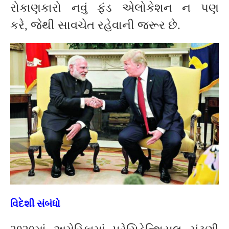
રોકાણકારો નવું ફંડ એલોકેશન ન પણ
કરે, જેથી સાવચેત રહેવાની જરૂર છે.
વિદેશી સંબંધો