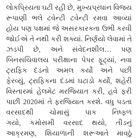
લોકપ્રિયતા ઘટી રહી છે, મુખ્યપ્રધાન વિજય
રૂપાણી ભલે ટવેન્ટી ટવેન્ટી રમવા આવ્યાં
હોય પણ પક્ષમાં જે અસરકારકતા ઉભી કરવી
જોઈએ તે નથી કરી શક્યાં. નિર્ણયો લેવામાં તે
ઝડપી છે, અને સંવેદનશીલ… પણ
બિનસચિવાલય પરીક્ષાના પેપર ફૂટ્યાં, નવા
ટ્રાફિક દંડનો અમલ કર્યો અને પછી
ફેરવ્યું, ટ્રાફિકના દંડમાં ઘટાડો કર્યો, શહેરી
વિસ્તારમાં હેલમેટ મરજિયાત કરી, હવે ફરી
પાછી 2020માં તે ફરજિયાત કરશે. વધુ પડતા
વરસાદથી ચોમાસું પાક નિષ્ફળ
ગયો, કમોસમી વરસાદ થયો, તીડનું
આક્રમણ, શિયાળાની શરૂઆતે માવઠું