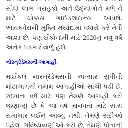
સીધો લાભ ગ્રાહકો અને ઉદ્યોગોને મળે તે
માટે ચોક્કસ ગાઈડલાઈન્સ આવશે.
આવકવેરાની મુક્તિ મર્યાદામાં વધારો કરે તેવી
આશા છે. પણ ઈકોનોમી માટે 2020નું નવું વર્ષ
અનેક પડકારોવાળું હશે.
નોસ્ત્રેડેમસની આગાહી
માઈકલ નાસ્ત્રેડેમસની અત્યાર સુધીની
મોટાભાગની તમામ આગાહીઓ સાચી પડી છે.
2020ના વર્ષ માટે પણ તેમણે આગાહી કરી
જણાવ્યું છે કે આ વર્ષ માનવતા માટે સારા
સમાચાર લઈને આવ્યું નથી. તેમણે સદીઓ
પહેલાં ભવિષ્યવાણીઓ કરી છે, તેમણે પોતાની