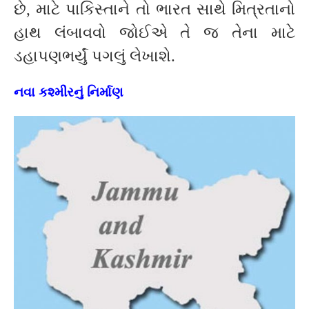
છે, માટે પાકિસ્તાને તો ભારત સાથે મિત્રતાનો
હાથ લંબાવવો જોઈએ તે જ તેના માટે
ડહાપણભર્યું પગલું લેખાશે.
નવા કશ્મીરનું નિર્માણ