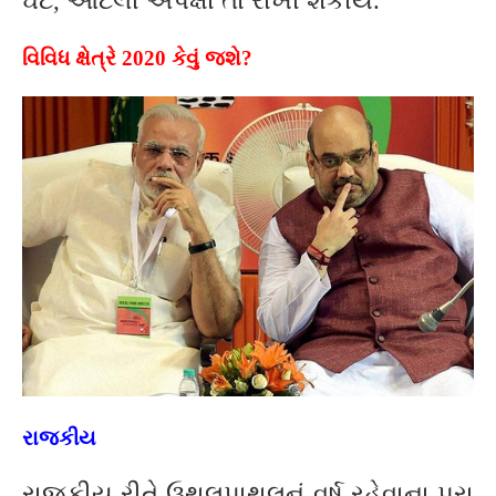
ઘટે, આટલી અપેક્ષા તો રાખી શકીયે.
વિવિધ ક્ષેત્રે 2020 કેવું જશે?
રાજકીય
રાજકીય રીતે ઉથલપાથલનું વર્ષ રહેવાના પૂરા