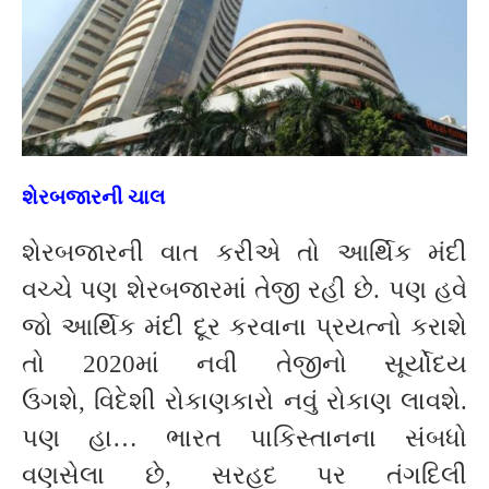
શેરબજારની ચાલ
શેરબજારની વાત કરીએ તો આર્થિક મંદી
વચ્ચે પણ શેરબજારમાં તેજી રહી છે. પણ હવે
જો આર્થિક મંદી દૂર કરવાના પ્રયત્નો કરાશે
તો 2020માં નવી તેજીનો સૂર્યોદય
ઉગશે, વિદેશી રોકાણકારો નવું રોકાણ લાવશે.
પણ હા… ભારત પાકિસ્તાનના સંબધો
વણસેલા છે, સરહદ પર તંગદિલી