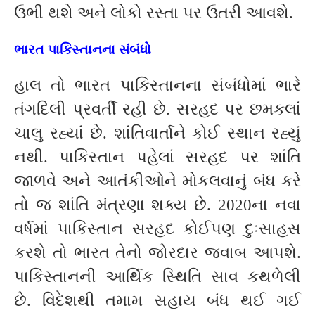
ઉભી થશે અને લોકો રસ્તા પર ઉતરી આવશે.
ભારત પાકિસ્તાનના સંબંધો
હાલ તો ભારત પાકિસ્તાનના સંબંધોમાં ભારે
તંગદિલી પ્રવર્તી રહી છે. સરહદ પર છમકલાં
ચાલુ રહ્યાં છે. શાંતિવાર્તાને કોઈ સ્થાન રહ્યું
નથી. પાકિસ્તાન પહેલાં સરહદ પર શાંતિ
જાળવે અને આતંકીઓને મોકલવાનું બંધ કરે
તો જ શાંતિ મંત્રણા શક્ય છે. 2020ના નવા
વર્ષમાં પાકિસ્તાન સરહદ કોઈપણ દુઃસાહસ
કરશે તો ભારત તેનો જોરદાર જવાબ આપશે.
પાકિસ્તાનની આર્થિક સ્થિતિ સાવ કથળેલી
છે. વિદેશથી તમામ સહાય બંધ થઈ ગઈ