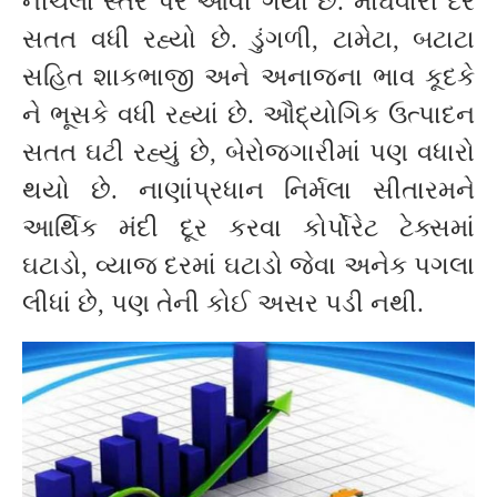
નીચલા સ્તર પર આવી ગયો છે. મોંઘવારી દર
સતત વધી રહ્યો છે. ડુંગળી, ટામેટા, બટાટા
સહિત શાકભાજી અને અનાજના ભાવ કૂદકે
ને ભૂસકે વધી રહ્યાં છે. ઔદ્યોગિક ઉત્પાદન
સતત ઘટી રહ્યું છે, બેરોજગારીમાં પણ વધારો
થયો છે. નાણાંપ્રધાન નિર્મલા સીતારમને
આર્થિક મંદી દૂર કરવા કોર્પોરેટ ટેક્સમાં
ઘટાડો, વ્યાજ દરમાં ઘટાડો જેવા અનેક પગલા
લીધાં છે, પણ તેની કોઈ અસર પડી નથી.