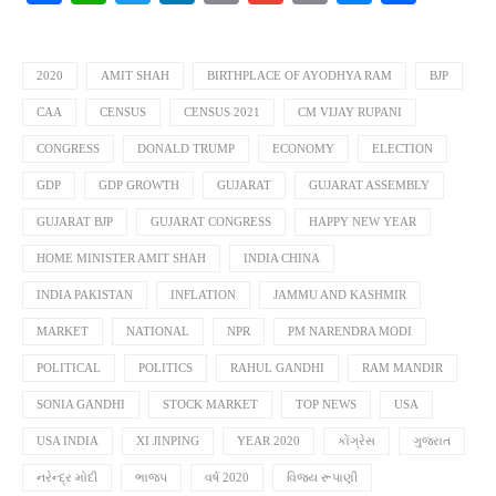
Link
2020
AMIT SHAH
BIRTHPLACE OF AYODHYA RAM
BJP
CAA
CENSUS
CENSUS 2021
CM VIJAY RUPANI
CONGRESS
DONALD TRUMP
ECONOMY
ELECTION
GDP
GDP GROWTH
GUJARAT
GUJARAT ASSEMBLY
GUJARAT BJP
GUJARAT CONGRESS
HAPPY NEW YEAR
HOME MINISTER AMIT SHAH
INDIA CHINA
INDIA PAKISTAN
INFLATION
JAMMU AND KASHMIR
MARKET
NATIONAL
NPR
PM NARENDRA MODI
POLITICAL
POLITICS
RAHUL GANDHI
RAM MANDIR
SONIA GANDHI
STOCK MARKET
TOP NEWS
USA
USA INDIA
XI JINPING
YEAR 2020
કોંગ્રેસ
ગુજરાત
નરેન્દ્ર મોદી
ભાજપ
વર્ષ 2020
વિજય રૂપાણી