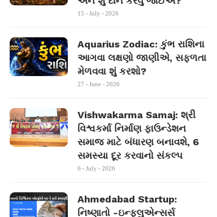
અને શું દાન કરવું જોઈએ?
15 - July - 2026
Aquarius Zodiac: કુંભ રાશિના
આગવા લક્ષણો જાણીએ, સફળતા
મેળવવા શું કરશો?
27 - June - 2026
Vishwakarma Samaj: શ્રી
વિશ્વકર્મા નિર્માણ ફાઉન્ડેશન
સમાજ માટે બંધારણ બનાવશે, 6
સમસ્યા દૂર કરવાનો સંકલ્પ
6 - July - 2026
Ahmedabad Startup:
નિષ્ણાતો -ઇન્ફ્લુએન્સર્સ