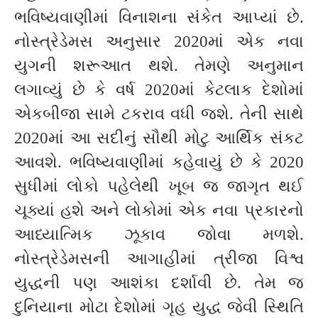
ભવિષ્યવાણીમાં વિનાશના સંકેત આપ્યાં છે.
નોસ્ત્રેડેમસ અનુસાર 2020માં એક નવા
યુગની શરૂઆત થશે. તેમણે અનુમાન
લગાવ્યું છે કે વર્ષ 2020માં કેટલાક દેશોમાં
એકબીજા સામે ટકરાવ વધી જશે. તેની સાથે
2020માં આ સદીનું સૌથી મોટુ આર્થિક સંકટ
આવશે. ભવિષ્યવાણીમાં કહેવાયું છે કે 2020
સુધીમાં લોકો પહેલેથી ખૂબ જ જાગૃત થઈ
ચૂક્યાં હશે અને લોકોમાં એક નવા પ્રકારનો
આધ્યાત્મિક ઝૂકાવ જોવા મળશે.
નોસ્ત્રેડેમસની આગાહીમાં ત્રીજા વિશ્વ
યુદ્ધની પણ આશંકા દર્શાવી છે. તેમ જ
દુનિયાના મોટા દેશોમાં ગૃહ યુદ્ધ જેવી સ્થિતિ