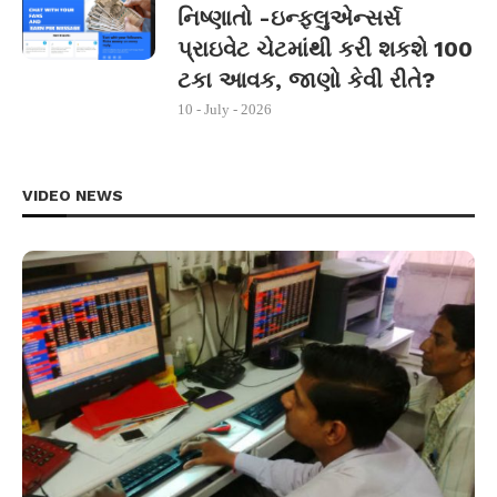
નિષ્ણાતો -ઇન્ફ્લુએન્સર્સ
પ્રાઇવેટ ચેટમાંથી કરી શકશે 100
ટકા આવક, જાણો કેવી રીતે?
10 - July - 2026
VIDEO NEWS