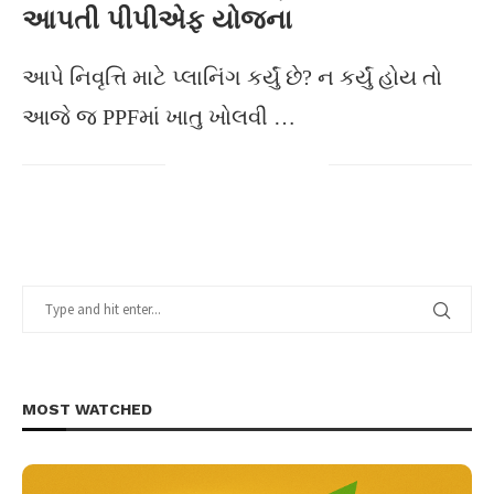
આપતી પીપીએફ યોજના
આપે નિવૃત્તિ માટે પ્લાનિંગ કર્યું છે? ન કર્યું હોય તો
આજે જ PPFમાં ખાતુ ખોલવી …
MOST WATCHED