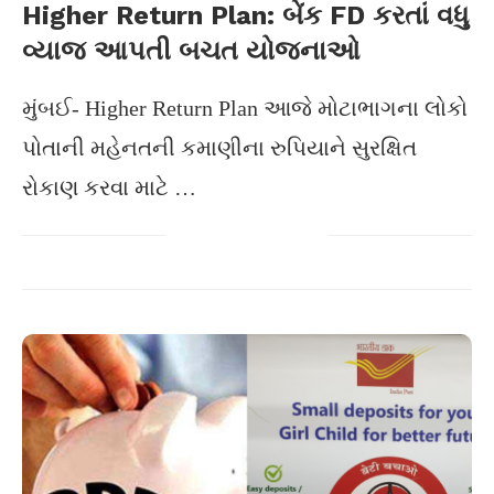
Higher Return Plan: બેંક FD કરતાં વધુ
વ્યાજ આપતી બચત યોજનાઓ
મુંબઈ- Higher Return Plan આજે મોટાભાગના લોકો
પોતાની મહેનતની કમાણીના રુપિયાને સુરક્ષિત
રોકાણ કરવા માટે …