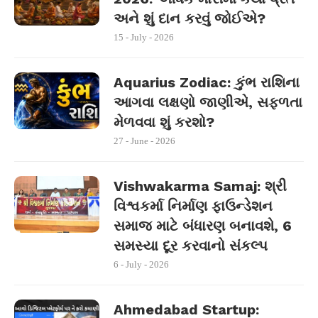
અને શું દાન કરવું જોઈએ?
15 - July - 2026
Aquarius Zodiac: કુંભ રાશિના
આગવા લક્ષણો જાણીએ, સફળતા
મેળવવા શું કરશો?
27 - June - 2026
Vishwakarma Samaj: શ્રી
વિશ્વકર્મા નિર્માણ ફાઉન્ડેશન
સમાજ માટે બંધારણ બનાવશે, 6
સમસ્યા દૂર કરવાનો સંકલ્પ
6 - July - 2026
Ahmedabad Startup: