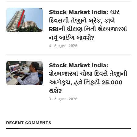
Stock Market India: ચાર
દિવસની તેજીને બ્રેક, કાલે
RBIની ધીરાણ નિતી શેરબજારમાં
નવું બાઈંગ લાવશે?
4 - August - 2026
Stock Market India:
શેરબજારમાં ચોથા દિવસે તેજીની
આગેકૂચ, હવે નિફ્ટી 25,000
થશે?
3 - August - 2026
RECENT COMMENTS