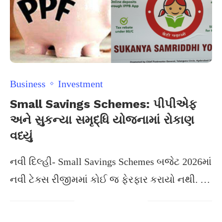
Business
Investment
Small Savings Schemes: પીપીએફ
અને સુકન્યા સમૃદ્ધિ યોજનામાં રોકાણ
વધ્યું
નવી દિલ્હી- Small Savings Schemes બજેટ 2026માં
નવી ટેક્સ રીજીમમાં કોઈ જ ફેરફાર કરાયો નથી. …