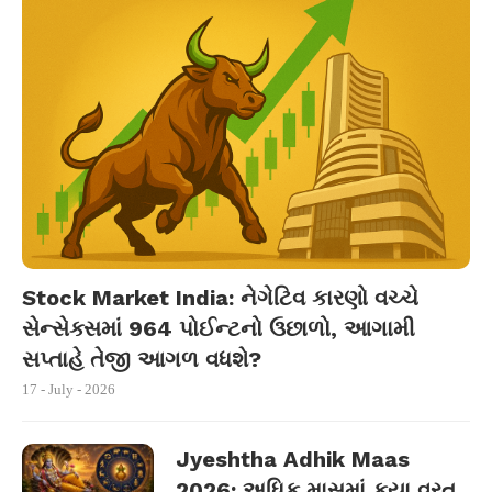
Stock Market India: નેગેટિવ કારણો વચ્ચે
સેન્સેક્સમાં 964 પોઈન્ટનો ઉછાળો, આગામી
સપ્તાહે તેજી આગળ વધશે?
17 - July - 2026
Jyeshtha Adhik Maas
2026: અધિક માસમાં કયા વ્રત