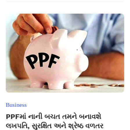
Business
PPFમાં નાની બચત તમને બનાવશે
લખપતિ, સુરક્ષિત અને શ્રેષ્ઠ વળતર