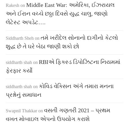
Middle East War: અમેરિકા, ઈઝરાયલ
Rakesh
on
અને ઈરાન વચ્ચે છઠ્ઠા દિવસે યુદ્ધ ચાલુ, જાણો
લેટેસ્ટ અપડેટ….
તમે ખરીદેલ સોનાનો દાગીનો કેટલો
Siddharth Sheh
on
શુદ્ધ છે તે ઘરે બેઠા જાણી શકો છો
RBIએ ફિક્સ્ડ ડિપોઝિટના નિયમમાં
siddharth shah
on
ફેરફાર કર્યો
કોવિડ વેક્સિન અંગે તમારા મનના
siddharth shah
on
પ્રશ્નોનું સમાધાન
વસતી ગણતરી 2021 – પ્રથમ
Swapnil Thakkar
on
વખત મોબાઇલ એપનો ઉપયોગ કરાશે