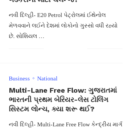
નવી દિલ્હી- E20 Petrol પેટ્રોલમાં ઈથેનોલ
મેળવવાને લઈને દેશમાં લોકોનો ગુસ્સો વધી રહ્યો
છે. સોશિયલ …
Business
National
Multi-Lane Free Flow: ગુજરાતમાં
ભારતની પ્રથમ બેરિયર-લેસ ટોલિંગ
સિસ્ટમ લોન્ચ, ક્યા શરૂ થઈ?
નવી દિલ્હી- Multi-Lane Free Flow કેન્દ્રીય માર્ગ