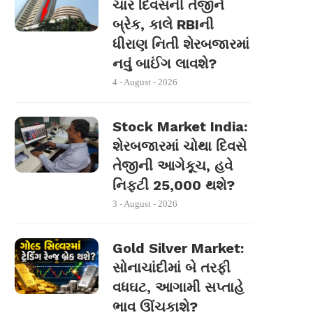
ચાર દિવસની તેજીને
બ્રેક, કાલે RBIની
ધીરાણ નિતી શેરબજારમાં
નવું બાઈંગ લાવશે?
4 - August - 2026
Stock Market India:
શેરબજારમાં ચોથા દિવસે
તેજીની આગેકૂચ, હવે
નિફ્ટી 25,000 થશે?
3 - August - 2026
Gold Silver Market:
સોનાચાંદીમાં બે તરફી
વધઘટ, આગામી સપ્તાહે
ભાવ ઊંચકાશે?