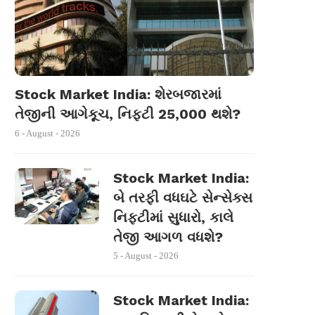
Stock Market India: શેરબજારમાં
તેજીની આગેકૂચ, નિફ્ટી 25,000 થશે?
6 - August - 2026
Stock Market India:
બે તરફી વધઘટે સેન્સેક્સ
નિફ્ટીમાં સુધારો, કાલે
તેજી આગળ વધશે?
5 - August - 2026
Stock Market India: