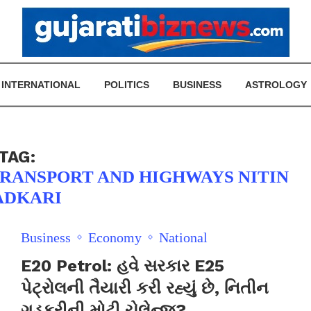
INTERNATIONAL
POLITICS
BUSINESS
ASTROLOGY
TAG:
TRANSPORT AND HIGHWAYS NITIN
ADKARI
Business
Economy
National
E20 Petrol: હવે સરકાર E25
પેટ્રોલની તૈયારી કરી રહ્યું છે, નિતીન
ગડકરીની મોટી ચેલેન્જ?