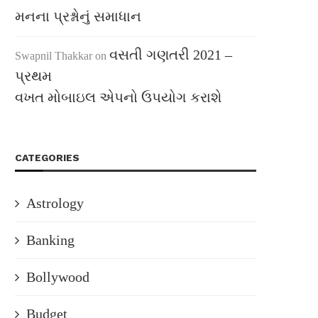
મનના પ્રશ્નોનું સમાધાન
વસતી ગણતરી 2021 –
Swapnil Thakkar
on
પ્રથમ
વખત મોબાઇલ એપનો ઉપયોગ કરાશે
CATEGORIES
Astrology
Banking
Bollywood
Budget