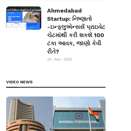
Ahmedabad
Startup: નિષ્ણાતો
-ઇન્ફ્લુએન્સર્સ પ્રાઇવેટ
ચેટમાંથી કરી શકશે 100
ટકા આવક, જાણો કેવી
રીતે?
10 - July - 2026
VIDEO NEWS