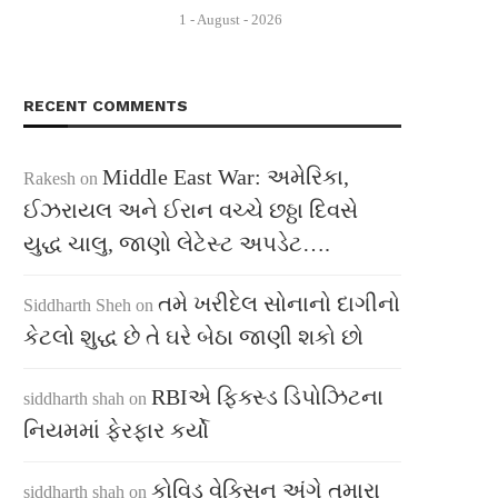
1 - August - 2026
RECENT COMMENTS
Middle East War: અમેરિકા,
Rakesh
on
ઈઝરાયલ અને ઈરાન વચ્ચે છઠ્ઠા દિવસે
યુદ્ધ ચાલુ, જાણો લેટેસ્ટ અપડેટ….
તમે ખરીદેલ સોનાનો દાગીનો
Siddharth Sheh
on
કેટલો શુદ્ધ છે તે ઘરે બેઠા જાણી શકો છો
RBIએ ફિક્સ્ડ ડિપોઝિટના
siddharth shah
on
નિયમમાં ફેરફાર કર્યો
કોવિડ વેક્સિન અંગે તમારા
siddharth shah
on