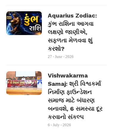
Aquarius Zodiac:
કુંભ રાશિના આગવા
લક્ષણો જાણીએ,
સફળતા મેળવવા શું
કરશો?
27 - June - 2026
Vishwakarma
Samaj: શ્રી વિશ્વકર્મા
નિર્માણ ફાઉન્ડેશન
સમાજ માટે બંધારણ
બનાવશે, 6 સમસ્યા દૂર
કરવાનો સંકલ્પ
6 - July - 2026