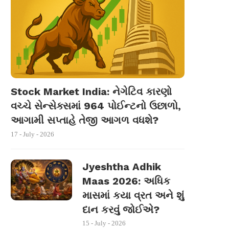
Stock Market India: નેગેટિવ કારણો
વચ્ચે સેન્સેક્સમાં 964 પોઈન્ટનો ઉછાળો,
આગામી સપ્તાહે તેજી આગળ વધશે?
17 - July - 2026
Jyeshtha Adhik
Maas 2026: અધિક
માસમાં કયા વ્રત અને શું
દાન કરવું જોઈએ?
15 - July - 2026