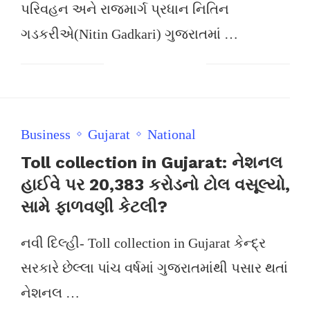
પરિવહન અને રાજમાર્ગ પ્રધાન નિતિન
ગડકરીએ(Nitin Gadkari) ગુજરાતમાં …
Business
Gujarat
National
Toll collection in Gujarat: નેશનલ
હાઈવે પર 20,383 કરોડનો ટોલ વસૂલ્યો,
સામે ફાળવણી કેટલી?
નવી દિલ્હી- Toll collection in Gujarat કેન્દ્ર
સરકારે છેલ્લા પાંચ વર્ષમાં ગુજરાતમાંથી પસાર થતાં
નેશનલ …