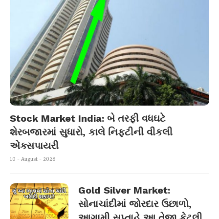
Stock Market India: બે તરફી વધઘટે
શેરબજારમાં સુધારો, કાલે નિફ્ટીની વીકલી
એક્સપાયરી
10 - August - 2026
Gold Silver Market:
સોનાચાંદીમાં જોરદાર ઉછાળો,
આગામી સપ્તાહે આ તેજી કેટલી