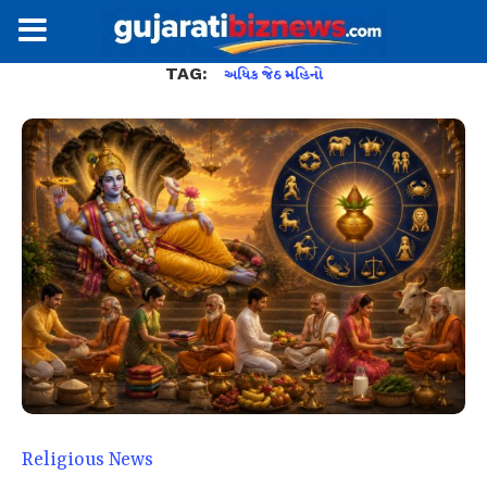
TAG:
અધિક જેઠ મહિનો
Religious News