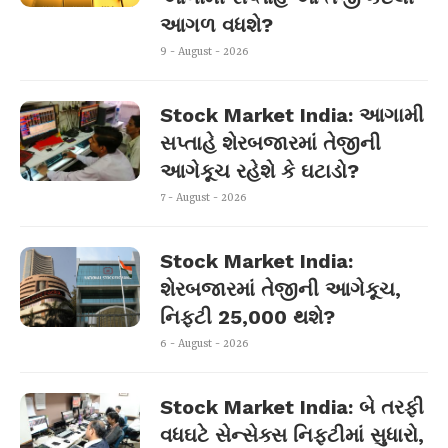
આગળ વધશે?
9 - August - 2026
Stock Market India: આગામી
સપ્તાહે શેરબજારમાં તેજીની
આગેકૂચ રહેશે કે ઘટાડો?
7 - August - 2026
Stock Market India:
શેરબજારમાં તેજીની આગેકૂચ,
નિફ્ટી 25,000 થશે?
6 - August - 2026
Stock Market India: બે તરફી
વધઘટે સેન્સેક્સ નિફ્ટીમાં સુધારો,