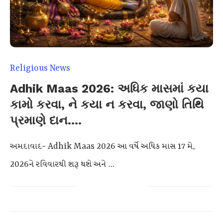
Religious News
Adhik Maas 2026: અધિક માસમાં કયા
કામો કરવા, ને કયા ન કરવા, જાણો તિથિ
પ્રમાણે દાન….
અમદાવાદ- Adhik Maas 2026 આ વર્ષે અધિક માસ 17 મે,
2026ને રવિવારથી શરૂ થશે અને …