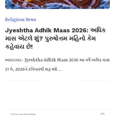
Religious News
Jyeshtha Adhik Maas 2026: અધિક
માસ એટલે શું? પુરુષોત્તમ મહિનો કેમ
કહેવાય છે!
અમદાવાદ- Jyeshtha Adhik Maas 2026 આ વર્ષે અધિક માસ
17 મે, 2026ને રવિવારથી શરૂ થશે …