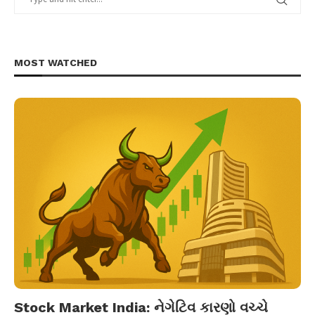
MOST WATCHED
Stock Market India: નેગેટિવ કારણો વચ્ચે