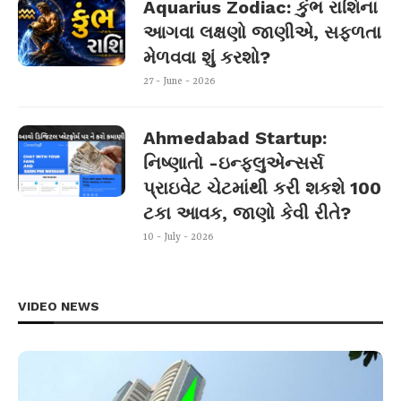
Aquarius Zodiac: કુંભ રાશિના
આગવા લક્ષણો જાણીએ, સફળતા
મેળવવા શું કરશો?
27 - June - 2026
Ahmedabad Startup:
નિષ્ણાતો -ઇન્ફ્લુએન્સર્સ
પ્રાઇવેટ ચેટમાંથી કરી શકશે 100
ટકા આવક, જાણો કેવી રીતે?
10 - July - 2026
VIDEO NEWS