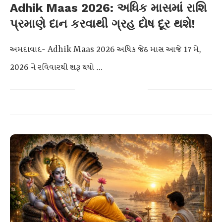
Adhik Maas 2026: અધિક માસમાં રાશિ
પ્રમાણે દાન કરવાથી ગ્રહ દોષ દૂર થશે!
અમદાવાદ- Adhik Maas 2026 અધિક જેઠ માસ આજે 17 મે,
2026 ને રવિવારથી શરૂ થયો …