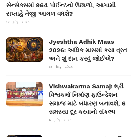
સેન્સેક્સમાં 964 પોઈન્ટનો ઉછાળો, આગામી
સપ્તાહે તેજી આગળ વધશે?
17 - July - 2026
Jyeshtha Adhik Maas
2026: અધિક માસમાં કયા વ્રત
અને શું દાન કરવું જોઈએ?
15 - July - 2026
Vishwakarma Samaj: શ્રી
વિશ્વકર્મા નિર્માણ ફાઉન્ડેશન
સમાજ માટે બંધારણ બનાવશે, 6
સમસ્યા દૂર કરવાનો સંકલ્પ
6 - July - 2026