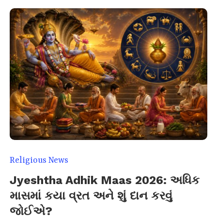
Religious News
Jyeshtha Adhik Maas 2026: અધિક
માસમાં કયા વ્રત અને શું દાન કરવું
જોઈએ?