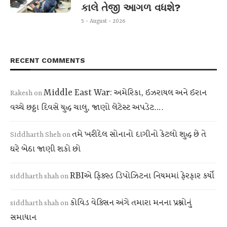
કાલે તેજી આગળ વધશે?
5 - August - 2026
RECENT COMMENTS
Middle East War: અમેરિકા, ઈઝરાયલ અને ઈરાન
Rakesh
on
વચ્ચે છઠ્ઠા દિવસે યુદ્ધ ચાલુ, જાણો લેટેસ્ટ અપડેટ….
તમે ખરીદેલ સોનાનો દાગીનો કેટલો શુદ્ધ છે તે
Siddharth Sheh
on
ઘરે બેઠા જાણી શકો છો
RBIએ ફિક્સ્ડ ડિપોઝિટના નિયમમાં ફેરફાર કર્યો
siddharth shah
on
કોવિડ વેક્સિન અંગે તમારા મનના પ્રશ્નોનું
siddharth shah
on
સમાધાન