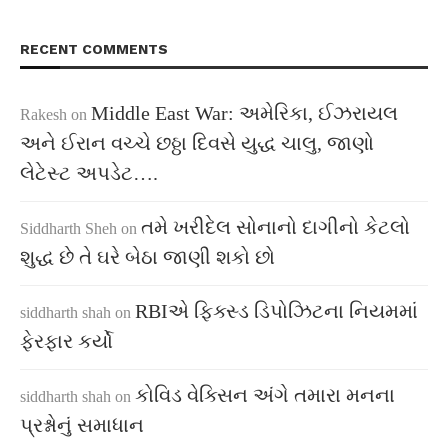
RECENT COMMENTS
Middle East War: અમેરિકા, ઈઝરાયલ
Rakesh
on
અને ઈરાન વચ્ચે છઠ્ઠા દિવસે યુદ્ધ ચાલુ, જાણો
લેટેસ્ટ અપડેટ….
તમે ખરીદેલ સોનાનો દાગીનો કેટલો
Siddharth Sheh
on
શુદ્ધ છે તે ઘરે બેઠા જાણી શકો છો
RBIએ ફિક્સ્ડ ડિપોઝિટના નિયમમાં
siddharth shah
on
ફેરફાર કર્યો
કોવિડ વેક્સિન અંગે તમારા મનના
siddharth shah
on
પ્રશ્નોનું સમાધાન