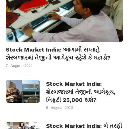
Stock Market India: આગામી સપ્તાહે
શેરબજારમાં તેજીની આગેકૂચ રહેશે કે ઘટાડો?
7 - August - 2026
Stock Market India:
શેરબજારમાં તેજીની આગેકૂચ,
નિફ્ટી 25,000 થશે?
6 - August - 2026
Stock Market India: બે તરફી