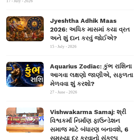
17 - July - 2026
Jyeshtha Adhik Maas
2026: અધિક માસમાં કયા વ્રત
અને શું દાન કરવું જોઈએ?
15 - July - 2026
Aquarius Zodiac: કુંભ રાશિના
આગવા લક્ષણો જાણીએ, સફળતા
મેળવવા શું કરશો?
27 - June - 2026
Vishwakarma Samaj: શ્રી
વિશ્વકર્મા નિર્માણ ફાઉન્ડેશન
સમાજ માટે બંધારણ બનાવશે, 6
સમસ્યા દૂર કરવાનો સંકલ્પ