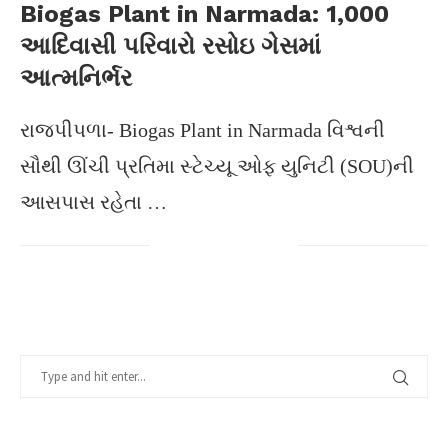
Biogas Plant in Narmada: 1,000
આદિવાસી પરિવારો રસોઇ ગેસમાં
આત્મનિર્ભર
રાજપીપળા- Biogas Plant in Narmada વિશ્વની
સૌથી ઊંચી પ્રતિમા સ્ટેચ્યૂ ઓફ યુનિટી (SOU)ની
આસપાસ રહેતા …