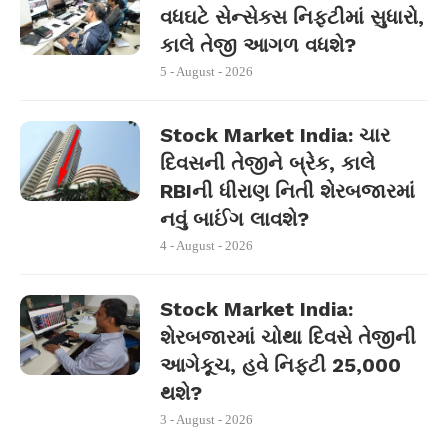
વધઘટે સેન્સેક્સ નિફ્ટીમાં સુધારો,
કાલે તેજી આગળ વધશે?
5 - August - 2026
Stock Market India: ચાર
દિવસની તેજીને બ્રેક, કાલે
RBIની ધીરાણ નિતી શેરબજારમાં
નવું બાઈંગ લાવશે?
4 - August - 2026
Stock Market India:
શેરબજારમાં ચોથા દિવસે તેજીની
આગેકૂચ, હવે નિફ્ટી 25,000
થશે?
3 - August - 2026