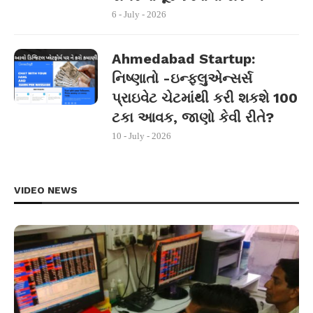
6 - July - 2026
Ahmedabad Startup:
નિષ્ણાતો -ઇન્ફ્લુએન્સર્સ
પ્રાઇવેટ ચેટમાંથી કરી શકશે 100
ટકા આવક, જાણો કેવી રીતે?
10 - July - 2026
VIDEO NEWS