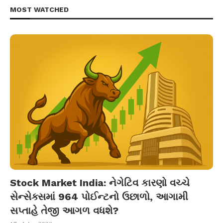
MOST WATCHED
Stock Market India: નેગેટિવ કારણો વચ્ચે
સેન્સેક્સમાં 964 પોઈન્ટનો ઉછાળો, આગામી
સપ્તાહે તેજી આગળ વધશે?