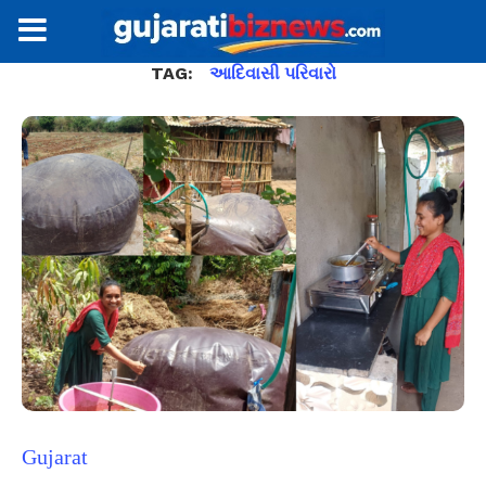
TAG:
આદિવાસી પરિવારો
Gujarat