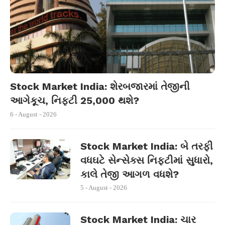
Stock Market India: શેરબજારમાં તેજીની
આગેકૂચ, નિફ્ટી 25,000 થશે?
6 - August - 2026
Stock Market India: બે તરફી
વધઘટે સેન્સેક્સ નિફ્ટીમાં સુધારો,
કાલે તેજી આગળ વધશે?
5 - August - 2026
Stock Market India: ચાર