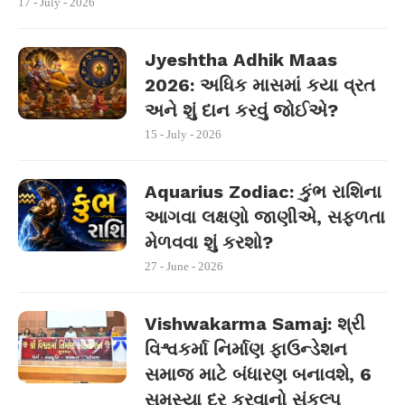
17 - July - 2026
Jyeshtha Adhik Maas
2026: અધિક માસમાં કયા વ્રત
અને શું દાન કરવું જોઈએ?
15 - July - 2026
Aquarius Zodiac: કુંભ રાશિના
આગવા લક્ષણો જાણીએ, સફળતા
મેળવવા શું કરશો?
27 - June - 2026
Vishwakarma Samaj: શ્રી
વિશ્વકર્મા નિર્માણ ફાઉન્ડેશન
સમાજ માટે બંધારણ બનાવશે, 6
સમસ્યા દૂર કરવાનો સંકલ્પ