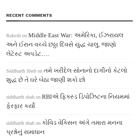
RECENT COMMENTS
Middle East War: અમેરિકા, ઈઝરાયલ
Rakesh
on
અને ઈરાન વચ્ચે છઠ્ઠા દિવસે યુદ્ધ ચાલુ, જાણો
લેટેસ્ટ અપડેટ….
તમે ખરીદેલ સોનાનો દાગીનો કેટલો
Siddharth Sheh
on
શુદ્ધ છે તે ઘરે બેઠા જાણી શકો છો
RBIએ ફિક્સ્ડ ડિપોઝિટના નિયમમાં
siddharth shah
on
ફેરફાર કર્યો
કોવિડ વેક્સિન અંગે તમારા મનના
siddharth shah
on
પ્રશ્નોનું સમાધાન