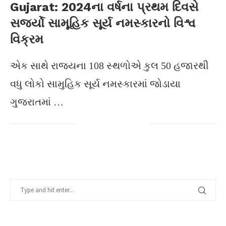
Gujarat: 2024ના વર્ષના પ્રથમ દિવસે
સર્જ્યો સામૂહિક સૂર્ય નમસ્કારનો વિશ્વ
વિક્રમ
એક સાથે રાજયના 108 સ્થળોએ કુલ 50 હજારથી
વધુ લોકો સામુહિક સૂર્ય નમસ્કારમાં જોડાયા
ગુજરાતમાં …