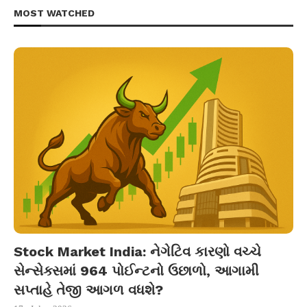
MOST WATCHED
Stock Market India: નેગેટિવ કારણો વચ્ચે
સેન્સેક્સમાં 964 પોઈન્ટનો ઉછાળો, આગામી
સપ્તાહે તેજી આગળ વધશે?