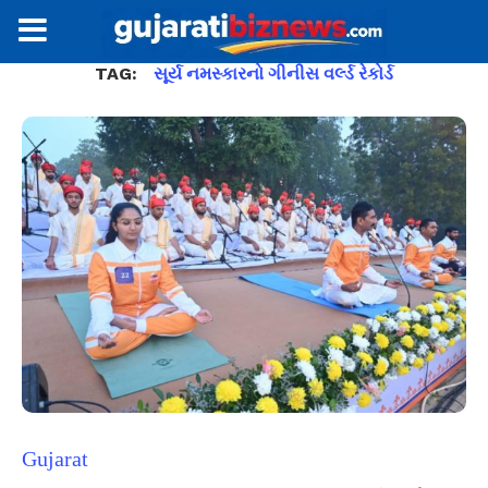
TAG:
સૂર્ય નમસ્કારનો ગીનીસ વર્લ્ડ રેકોર્ડ
Gujarat