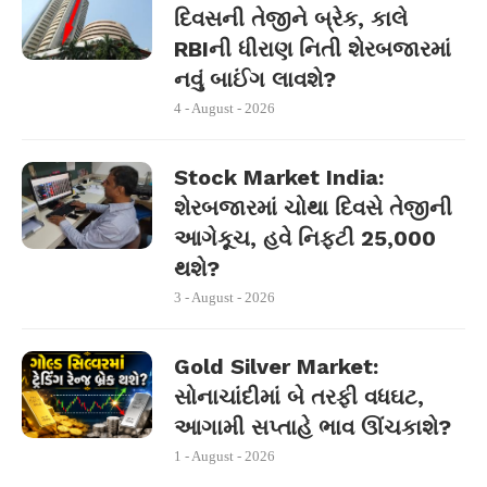
દિવસની તેજીને બ્રેક, કાલે
RBIની ધીરાણ નિતી શેરબજારમાં
નવું બાઈંગ લાવશે?
4 - August - 2026
Stock Market India:
શેરબજારમાં ચોથા દિવસે તેજીની
આગેકૂચ, હવે નિફ્ટી 25,000
થશે?
3 - August - 2026
Gold Silver Market:
સોનાચાંદીમાં બે તરફી વધઘટ,
આગામી સપ્તાહે ભાવ ઊંચકાશે?
1 - August - 2026