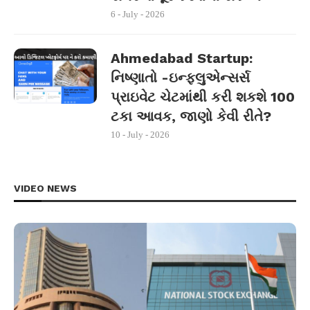
6 - July - 2026
Ahmedabad Startup:
નિષ્ણાતો -ઇન્ફ્લુએન્સર્સ
પ્રાઇવેટ ચેટમાંથી કરી શકશે 100
ટકા આવક, જાણો કેવી રીતે?
10 - July - 2026
VIDEO NEWS