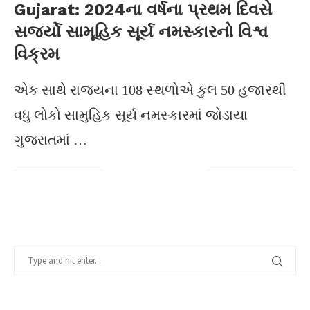
Gujarat: 2024ના વર્ષના પ્રથમ દિવસે
સર્જ્યો સામૂહિક સૂર્ય નમસ્કારનો વિશ્વ
વિક્રમ
એક સાથે રાજયના 108 સ્થળોએ કુલ 50 હજારથી
વધુ લોકો સામુહિક સૂર્ય નમસ્કારમાં જોડાયા
ગુજરાતમાં …