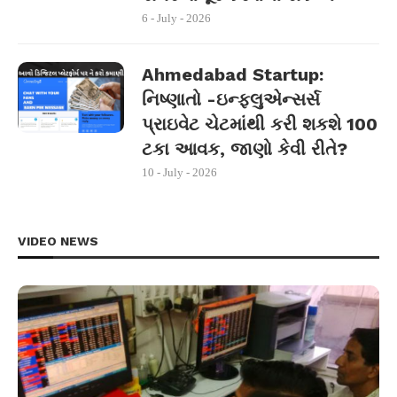
6 - July - 2026
Ahmedabad Startup:
નિષ્ણાતો -ઇન્ફ્લુએન્સર્સ
પ્રાઇવેટ ચેટમાંથી કરી શકશે 100
ટકા આવક, જાણો કેવી રીતે?
10 - July - 2026
VIDEO NEWS