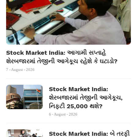
Stock Market India: આગામી સપ્તાહે
શેરબજારમાં તેજીની આગેકૂચ રહેશે કે ઘટાડો?
7 - August - 2026
Stock Market India:
શેરબજારમાં તેજીની આગેકૂચ,
નિફ્ટી 25,000 થશે?
6 - August - 2026
Stock Market India: બે તરફી