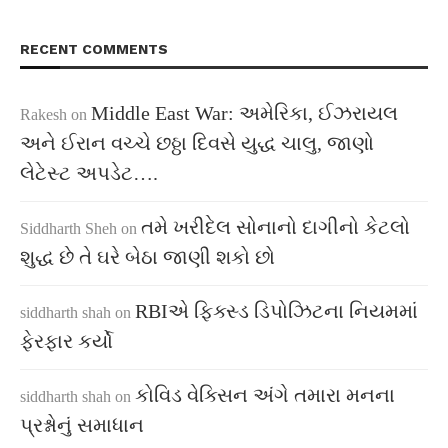
RECENT COMMENTS
Middle East War: અમેરિકા, ઈઝરાયલ
Rakesh
on
અને ઈરાન વચ્ચે છઠ્ઠા દિવસે યુદ્ધ ચાલુ, જાણો
લેટેસ્ટ અપડેટ….
તમે ખરીદેલ સોનાનો દાગીનો કેટલો
Siddharth Sheh
on
શુદ્ધ છે તે ઘરે બેઠા જાણી શકો છો
RBIએ ફિક્સ્ડ ડિપોઝિટના નિયમમાં
siddharth shah
on
ફેરફાર કર્યો
કોવિડ વેક્સિન અંગે તમારા મનના
siddharth shah
on
પ્રશ્નોનું સમાધાન