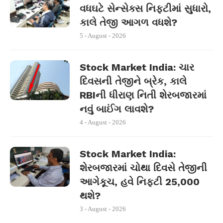
વધઘટે સેન્સેક્સ નિફ્ટીમાં સુધારો,
કાલે તેજી આગળ વધશે?
5 - August - 2026
Stock Market India: ચાર
દિવસની તેજીને બ્રેક, કાલે
RBIની ધીરાણ નિતી શેરબજારમાં
નવું બાઈંગ લાવશે?
4 - August - 2026
Stock Market India:
શેરબજારમાં ચોથા દિવસે તેજીની
આગેકૂચ, હવે નિફ્ટી 25,000
થશે?
3 - August - 2026