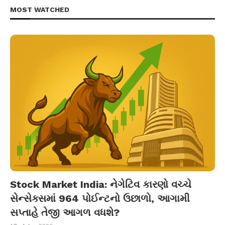
MOST WATCHED
Stock Market India: નેગેટિવ કારણો વચ્ચે
સેન્સેક્સમાં 964 પોઈન્ટનો ઉછાળો, આગામી
સપ્તાહે તેજી આગળ વધશે?