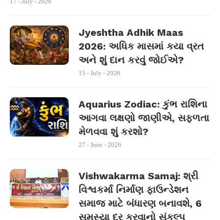
17 - July - 2026
Jyeshtha Adhik Maas
2026: અધિક માસમાં કયા વ્રત
અને શું દાન કરવું જોઈએ?
15 - July - 2026
Aquarius Zodiac: કુંભ રાશિના
આગવા લક્ષણો જાણીએ, સફળતા
મેળવવા શું કરશો?
27 - June - 2026
Vishwakarma Samaj: શ્રી
વિશ્વકર્મા નિર્માણ ફાઉન્ડેશન
સમાજ માટે બંધારણ બનાવશે, 6
સમસ્યા દૂર કરવાનો સંકલ્પ