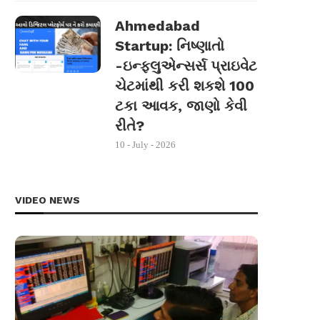
Ahmedabad
Startup: નિષ્ણાતો
-ઇન્ફ્લુએન્સર્સ પ્રાઇવેટ
ચેટમાંથી કરી શકશે 100
ટકા આવક, જાણો કેવી
રીતે?
10 - July - 2026
VIDEO NEWS