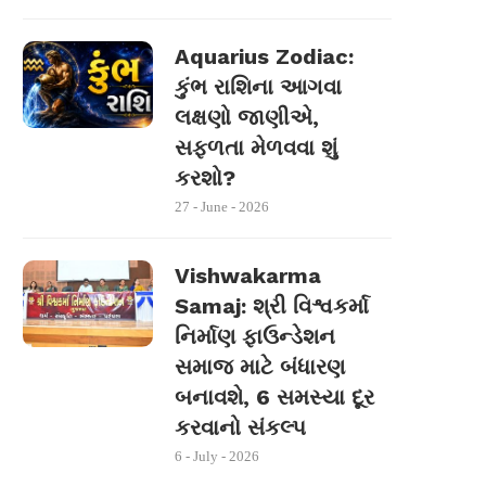
Aquarius Zodiac:
કુંભ રાશિના આગવા
લક્ષણો જાણીએ,
સફળતા મેળવવા શું
કરશો?
27 - June - 2026
Vishwakarma
Samaj: શ્રી વિશ્વકર્મા
નિર્માણ ફાઉન્ડેશન
સમાજ માટે બંધારણ
બનાવશે, 6 સમસ્યા દૂર
કરવાનો સંકલ્પ
6 - July - 2026