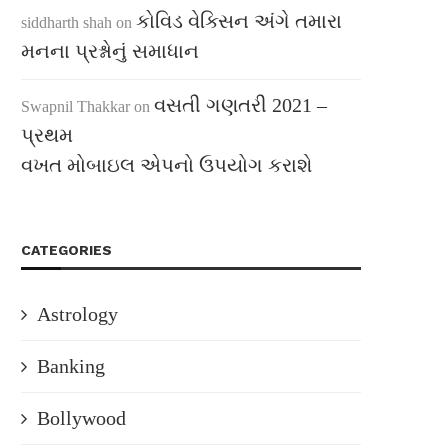
કોવિડ વેક્સિન અંગે તમારા
siddharth shah
on
મનના પ્રશ્નોનું સમાધાન
વસતી ગણતરી 2021 –
Swapnil Thakkar
on
પ્રથમ
વખત મોબાઇલ એપનો ઉપયોગ કરાશે
CATEGORIES
Astrology
Banking
Bollywood