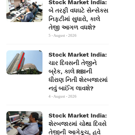
Stock Market India:
બે તરફી વધઘટે સેન્સેક્સ
નિફ્ટીમાં સુધારો, કાલે
તેજી આગળ વધશે?
5 - August - 2026
Stock Market India:
ચાર દિવસની તેજીને
બ્રેક, કાલે RBIની
ધીરાણ નિતી શેરબજારમાં
નવું બાઈંગ લાવશે?
4 - August - 2026
Stock Market India:
શેરબજારમાં ચોથા દિવસે
તેજીની આગેકૂચ, હવે