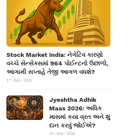
Stock Market India: નેગેટિવ કારણો
વચ્ચે સેન્સેક્સમાં 964 પોઈન્ટનો ઉછાળો,
આગામી સપ્તાહે તેજી આગળ વધશે?
17 - July - 2026
Jyeshtha Adhik
Maas 2026: અધિક
માસમાં કયા વ્રત અને શું
દાન કરવું જોઈએ?
15 - July - 2026