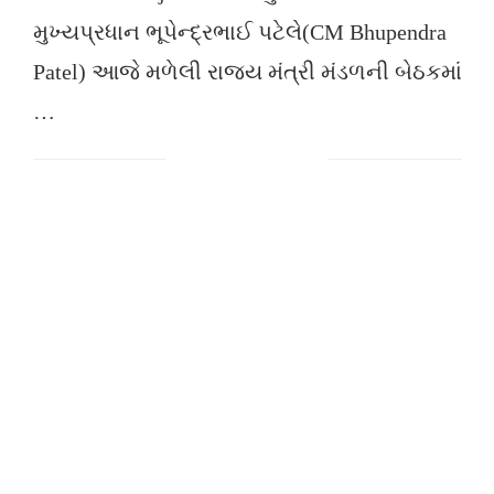
મુખ્યપ્રધાન ભૂપેન્દ્રભાઈ પટેલે(CM Bhupendra
Patel) આજે મળેલી રાજ્ય મંત્રી મંડળની બેઠકમાં
…