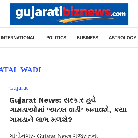
INTERNATIONAL
POLITICS
BUSINESS
ASTROLOGY
ATAL WADI
Gujarat
Gujarat News: સરકાર હવે
ગામડાઓમાં ‘અટલ વાડી’ બનાવશે, કયા
ગામડાને લાભ મળશે?
ગાંધીનગર- Gujarat News ગુજરાતના