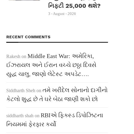
નિફ્ટી 25,000 થશે?
3 - August - 2026
RECENT COMMENTS
Middle East War: અમેરિકા,
Rakesh
on
ઈઝરાયલ અને ઈરાન વચ્ચે છઠ્ઠા દિવસે
યુદ્ધ ચાલુ, જાણો લેટેસ્ટ અપડેટ….
તમે ખરીદેલ સોનાનો દાગીનો
Siddharth Sheh
on
કેટલો શુદ્ધ છે તે ઘરે બેઠા જાણી શકો છો
RBIએ ફિક્સ્ડ ડિપોઝિટના
siddharth shah
on
નિયમમાં ફેરફાર કર્યો