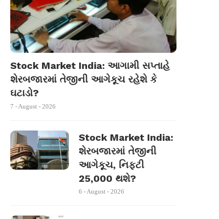
Stock Market India: આગામી સપ્તાહે
શેરબજારમાં તેજીની આગેકૂચ રહેશે કે
ઘટાડો?
7 - August - 2026
Stock Market India:
શેરબજારમાં તેજીની
આગેકૂચ, નિફ્ટી
25,000 થશે?
6 - August - 2026