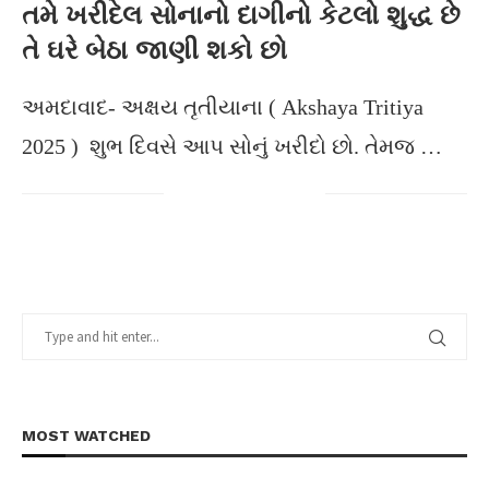
તમે ખરીદેલ સોનાનો દાગીનો કેટલો શુદ્ધ છે
તે ઘરે બેઠા જાણી શકો છો
અમદાવાદ- અક્ષય તૃતીયાના ( Akshaya Tritiya
2025 ) શુભ દિવસે આપ સોનું ખરીદો છો. તેમજ …
MOST WATCHED