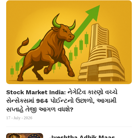
Stock Market India: નેગેટિવ કારણો વચ્ચે
સેન્સેક્સમાં 964 પોઈન્ટનો ઉછાળો, આગામી
સપ્તાહે તેજી આગળ વધશે?
17 - July - 2026
Jyeshtha Adhik Maas