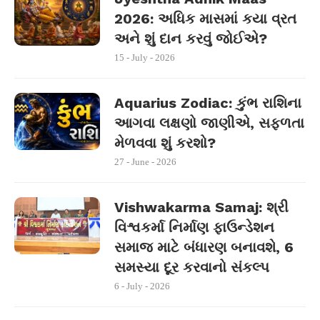
2026: અધિક માસમાં કયા વ્રત
અને શું દાન કરવું જોઈએ?
15 - July - 2026
Aquarius Zodiac: કુંભ રાશિના
આગવા લક્ષણો જાણીએ, સફળતા
મેળવવા શું કરશો?
27 - June - 2026
Vishwakarma Samaj: શ્રી
વિશ્વકર્મા નિર્માણ ફાઉન્ડેશન
સમાજ માટે બંધારણ બનાવશે, 6
સમસ્યા દૂર કરવાનો સંકલ્પ
6 - July - 2026