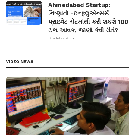
Ahmedabad Startup:
નિષ્ણાતો -ઇન્ફ્લુએન્સર્સ
પ્રાઇવેટ ચેટમાંથી કરી શકશે 100
ટકા આવક, જાણો કેવી રીતે?
10 - July - 2026
VIDEO NEWS