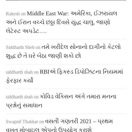
Middle East War: અમેરિકા, ઈઝરાયલ
Rakesh
on
અને ઈરાન વચ્ચે છઠ્ઠા દિવસે યુદ્ધ ચાલુ, જાણો
લેટેસ્ટ અપડેટ….
તમે ખરીદેલ સોનાનો દાગીનો કેટલો
Siddharth Sheh
on
શુદ્ધ છે તે ઘરે બેઠા જાણી શકો છો
RBIએ ફિક્સ્ડ ડિપોઝિટના નિયમમાં
siddharth shah
on
ફેરફાર કર્યો
કોવિડ વેક્સિન અંગે તમારા મનના
siddharth shah
on
પ્રશ્નોનું સમાધાન
વસતી ગણતરી 2021 – પ્રથમ
Swapnil Thakkar
on
વખત મોબાઇલ એપનો ઉપયોગ કરાશે