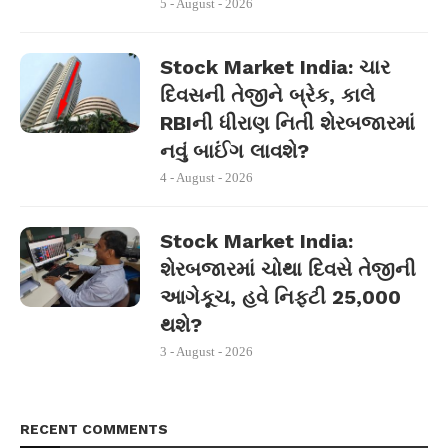
5 - August - 2026
Stock Market India: ચાર
દિવસની તેજીને બ્રેક, કાલે
RBIની ધીરાણ નિતી શેરબજારમાં
નવું બાઈંગ લાવશે?
4 - August - 2026
Stock Market India:
શેરબજારમાં ચોથા દિવસે તેજીની
આગેકૂચ, હવે નિફ્ટી 25,000
થશે?
3 - August - 2026
RECENT COMMENTS