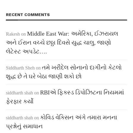
RECENT COMMENTS
Middle East War: અમેરિકા, ઈઝરાયલ
Rakesh
on
અને ઈરાન વચ્ચે છઠ્ઠા દિવસે યુદ્ધ ચાલુ, જાણો
લેટેસ્ટ અપડેટ….
તમે ખરીદેલ સોનાનો દાગીનો કેટલો
Siddharth Sheh
on
શુદ્ધ છે તે ઘરે બેઠા જાણી શકો છો
RBIએ ફિક્સ્ડ ડિપોઝિટના નિયમમાં
siddharth shah
on
ફેરફાર કર્યો
કોવિડ વેક્સિન અંગે તમારા મનના
siddharth shah
on
પ્રશ્નોનું સમાધાન