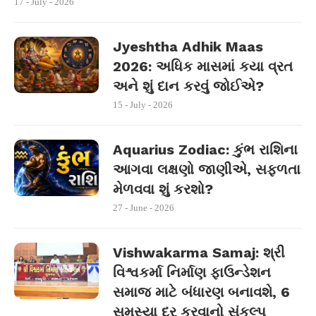
17 - July - 2026
Jyeshtha Adhik Maas
2026: અધિક માસમાં કયા વ્રત
અને શું દાન કરવું જોઈએ?
15 - July - 2026
Aquarius Zodiac: કુંભ રાશિના
આગવા લક્ષણો જાણીએ, સફળતા
મેળવવા શું કરશો?
27 - June - 2026
Vishwakarma Samaj: શ્રી
વિશ્વકર્મા નિર્માણ ફાઉન્ડેશન
સમાજ માટે બંધારણ બનાવશે, 6
સમસ્યા દૂર કરવાનો સંકલ્પ