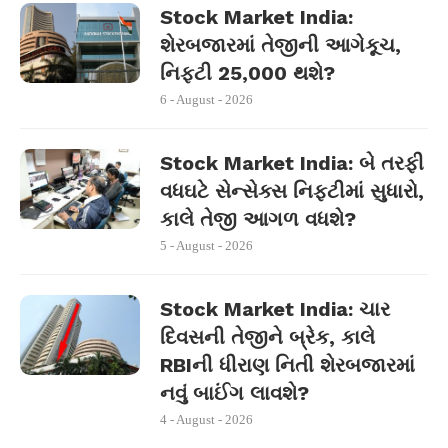
Stock Market India:
શેરબજારમાં તેજીની આગેકૂચ,
નિફ્ટી 25,000 થશે?
6 - August - 2026
Stock Market India: બે તરફી
વધઘટે સેન્સેક્સ નિફ્ટીમાં સુધારો,
કાલે તેજી આગળ વધશે?
5 - August - 2026
Stock Market India: ચાર
દિવસની તેજીને બ્રેક, કાલે
RBIની ધીરાણ નિતી શેરબજારમાં
નવું બાઈંગ લાવશે?
4 - August - 2026