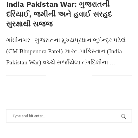
India Pakistan War: ગુજરાતની
દરિયાઈ, જમીની અને હવાઈ સરહદ
સુરક્ષાથી સજ્જ
ગાંધીનગર– ગુજરાતના મુખ્યપ્રધાન ભૂપેન્દ્ર પટેલે
(CM Bhupendra Patel) ભારત-પાકિસ્તાન (India
Pakistan War) વચ્ચે સર્જાયેલા તંગદિલીના …