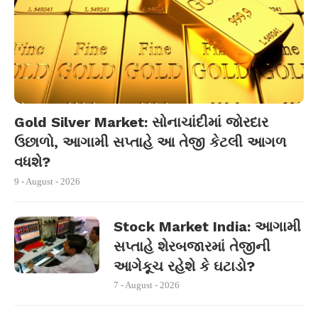
Gold Silver Market: સોનાચાંદીમાં જોરદાર
ઉછાળો, આગામી સપ્તાહે આ તેજી કેટલી આગળ
વધશે?
9 - August - 2026
Stock Market India: આગામી
સપ્તાહે શેરબજારમાં તેજીની
આગેકૂચ રહેશે કે ઘટાડો?
7 - August - 2026