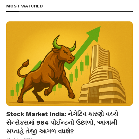
MOST WATCHED
Stock Market India: નેગેટિવ કારણો વચ્ચે
સેન્સેક્સમાં 964 પોઈન્ટનો ઉછાળો, આગામી
સપ્તાહે તેજી આગળ વધશે?