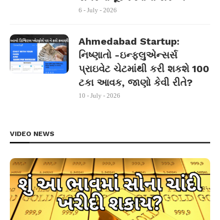
6 - July - 2026
Ahmedabad Startup:
નિષ્ણાતો -ઇન્ફ્લુએન્સર્સ
પ્રાઇવેટ ચેટમાંથી કરી શકશે 100
ટકા આવક, જાણો કેવી રીતે?
10 - July - 2026
VIDEO NEWS