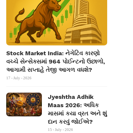
Stock Market India: નેગેટિવ કારણો
વચ્ચે સેન્સેક્સમાં 964 પોઈન્ટનો ઉછાળો,
આગામી સપ્તાહે તેજી આગળ વધશે?
17 - July - 2026
Jyeshtha Adhik
Maas 2026: અધિક
માસમાં કયા વ્રત અને શું
દાન કરવું જોઈએ?
15 - July - 2026