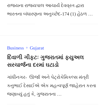
રાજ્યના રાજ્યપાલ આચાર્ય દેવવ્રત દ્વારા
ભારતના બંધારણના અનુચ્છેદ-174 (1) હેઠળ …
Business
Gujarat
દિવાળી ગીફ્ટઃ ગુજરાતમાં ફ્યુઅલ
સરચાર્જના દરમાં ઘટાડો
ગાંધીનગર- ઊર્જા અને પેટ્રોકેમિકલ્સ મંત્રી
કનુભાઈ દેસાઈએ એક મહત્વપૂર્ણ જાહેરાત કરતા
જણાવ્યું હતું કે, ગુજરાતના …