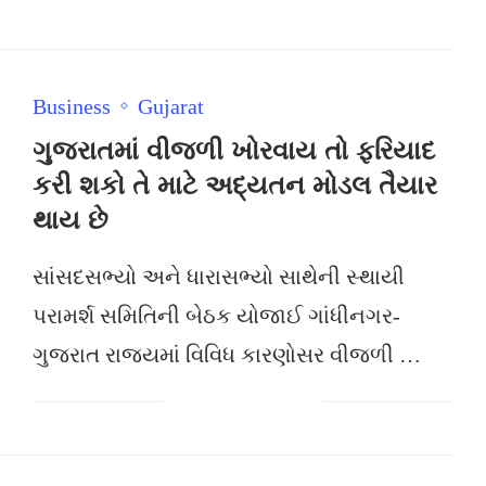
Business
Gujarat
ગુજરાતમાં વીજળી ખોરવાય તો ફરિયાદ
કરી શકો તે માટે અદ્યતન મોડલ તૈયાર
થાય છે
સાંસદસભ્યો અને ધારાસભ્યો સાથેની સ્થાયી
પરામર્શ સમિતિની બેઠક યોજાઈ ગાંધીનગર-
ગુજરાત રાજ્યમાં વિવિધ કારણોસર વીજળી …