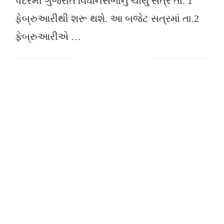
પંદરમી ગુજરાત વિધાનસભાનું ચોથુ સત્ર તા. 1
ફેબ્રુઆરીથી શરૂ થશે. આ બજેટ સત્રમાં તા.2
ફેબ્રુઆરીએ …