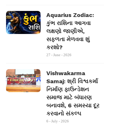
Aquarius Zodiac:
કુંભ રાશિના આગવા
લક્ષણો જાણીએ,
સફળતા મેળવવા શું
કરશો?
27 - June - 2026
Vishwakarma
Samaj: શ્રી વિશ્વકર્મા
નિર્માણ ફાઉન્ડેશન
સમાજ માટે બંધારણ
બનાવશે, 6 સમસ્યા દૂર
કરવાનો સંકલ્પ
6 - July - 2026