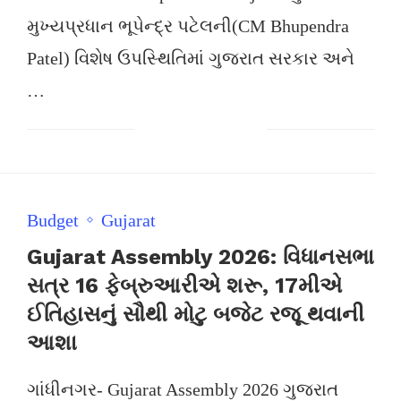
મુખ્યપ્રધાન ભૂપેન્દ્ર પટેલની(CM Bhupendra
Patel) વિશેષ ઉપસ્થિતિમાં ગુજરાત સરકાર અને
…
Budget
Gujarat
Gujarat Assembly 2026: વિધાનસભા
સત્ર 16 ફેબ્રુઆરીએ શરૂ, 17મીએ
ઈતિહાસનું સૌથી મોટુ બજેટ રજૂ થવાની
આશા
ગાંધીનગર- Gujarat Assembly 2026 ગુજરાત