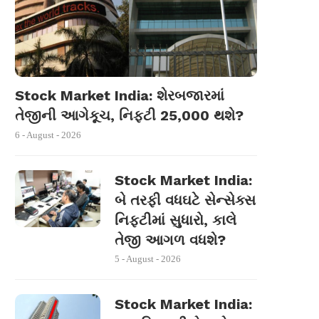
Stock Market India: શેરબજારમાં
તેજીની આગેકૂચ, નિફ્ટી 25,000 થશે?
6 - August - 2026
Stock Market India:
બે તરફી વધઘટે સેન્સેક્સ
નિફ્ટીમાં સુધારો, કાલે
તેજી આગળ વધશે?
5 - August - 2026
Stock Market India: