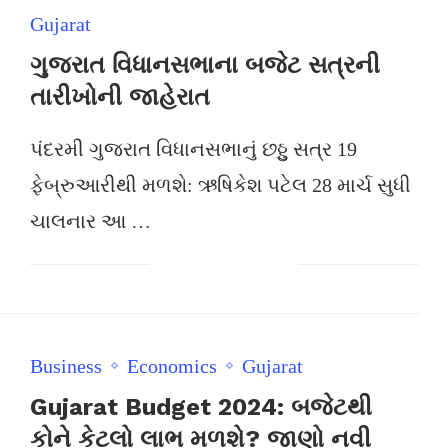
Gujarat
ગુજરાત વિધાનસભાના બજેટ સત્રની
તારીખોની જાહેરાત
પંદરમી ગુજરાત વિધાનસભાનું છઠ્ઠુ સત્ર 19
ફેબ્રુઆરીથી મળશે: ઋષિકેશ પટેલ 28 માર્ચ સુધી
ચાલનાર આ …
Business
Economics
Gujarat
Gujarat Budget 2024: બજેટથી
કોને કેટલો લાભ મળશે? જાણો નવી