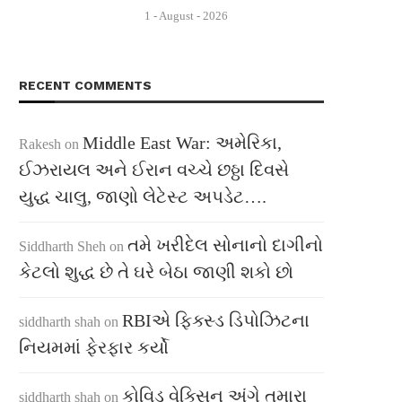
1 - August - 2026
RECENT COMMENTS
Middle East War: અમેરિકા,
Rakesh
on
ઈઝરાયલ અને ઈરાન વચ્ચે છઠ્ઠા દિવસે
યુદ્ધ ચાલુ, જાણો લેટેસ્ટ અપડેટ….
તમે ખરીદેલ સોનાનો દાગીનો
Siddharth Sheh
on
કેટલો શુદ્ધ છે તે ઘરે બેઠા જાણી શકો છો
RBIએ ફિક્સ્ડ ડિપોઝિટના
siddharth shah
on
નિયમમાં ફેરફાર કર્યો
કોવિડ વેક્સિન અંગે તમારા
siddharth shah
on