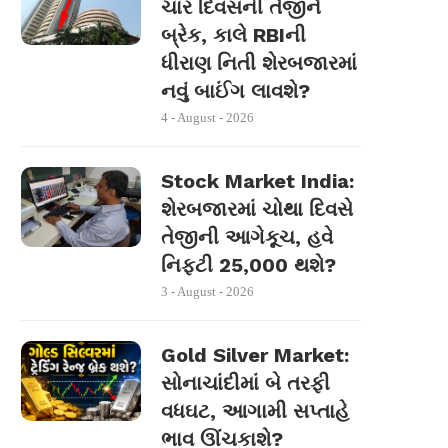
ચાર દિવસની તેજીને
બ્રેક, કાલે RBIની
ધીરાણ નિતી શેરબજારમાં
નવું બાઈંગ લાવશે?
4 - August - 2026
Stock Market India:
શેરબજારમાં ચોથા દિવસે
તેજીની આગેકૂચ, હવે
નિફ્ટી 25,000 થશે?
3 - August - 2026
Gold Silver Market:
સોનાચાંદીમાં બે તરફી
વધઘટ, આગામી સપ્તાહે
ભાવ ઊંચકાશે?