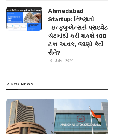
Ahmedabad
Startup: નિષ્ણાતો
-ઇન્ફ્લુએન્સર્સ પ્રાઇવેટ
ચેટમાંથી કરી શકશે 100
ટકા આવક, જાણો કેવી
રીતે?
10 - July - 2026
VIDEO NEWS