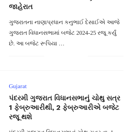
જાહેરાત
ગુજરાતના નાણાપ્રધાન કનુભાઈ દેસાઈએ આજે
ગુજરાત વિધાનસભામાં બજેટ 2024-25 રજૂ કર્યું
છે. આ બજેટ રૂપિયા …
Gujarat
પંદરમી ગુજરાત વિધાનસભાનું ચોથુ સત્ર
1 ફેબ્રુઆરીથી, 2 ફેબ્રુઆરીએ બજેટ
રજૂ થશે