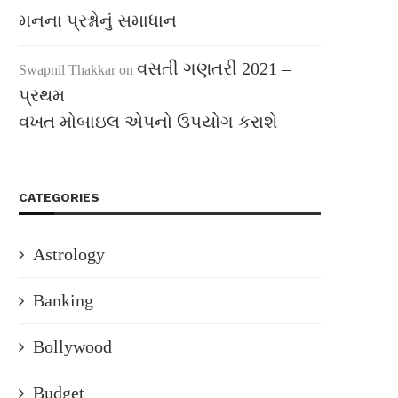
મનના પ્રશ્નોનું સમાધાન
વસતી ગણતરી 2021 –
Swapnil Thakkar
on
પ્રથમ
વખત મોબાઇલ એપનો ઉપયોગ કરાશે
CATEGORIES
Astrology
Banking
Bollywood
Budget