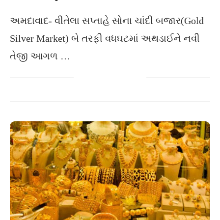
અમદાવાદ- વીતેલા સપ્તાહે સોના ચાંદી બજાર(Gold
Silver Market) બે તરફી વધઘટમાં અથડાઈને નવી
તેજી આગળ …