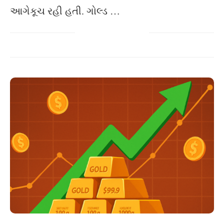
આગેકૂચ રહી હતી. ગોલ્ડ …