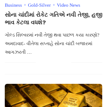
Business
Gold-Silver
Video News
સોના ચાંદીમાં રોકેટ ગતિએ નવી તેજી, હજી
ભાવ કેટલા વધશે?
ગોલ્ડ સિલ્વરમાં નવી તેજી થવા પાછળ કયા કારણો?
અમદાવાદ- વીતેલા સપ્તાહે સોના ચાંદી બજારમાં
આગઝરતી …