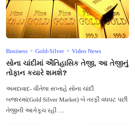
Business
Gold-Silver
Video News
સોના ચાંદીમાં ઐતિહાસિક તેજી, આ તેજીનું
તોફાન કયારે શમશે?
અમદાવાદ- વીતેલા સપ્તાહે સોના ચાંદી
બજારમાં(Gold Silver Market) બે તરફી વધઘટ પછી
તેજીની આગેકૂચ રહી …