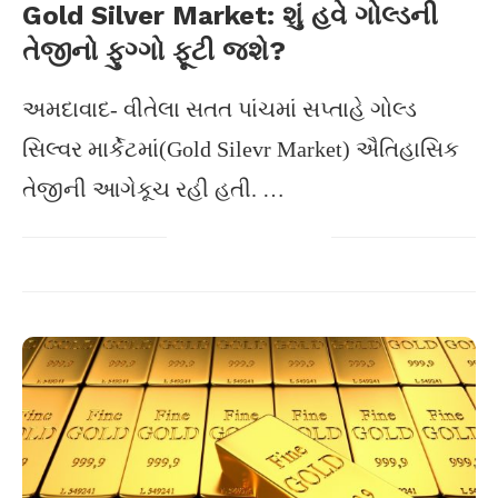
Gold Silver Market: શું હવે ગોલ્ડની
તેજીનો ફુગ્ગો ફૂટી જશે?
અમદાવાદ- વીતેલા સતત પાંચમાં સપ્તાહે ગોલ્ડ
સિલ્વર માર્કેટમાં(Gold Silevr Market) ઐતિહાસિક
તેજીની આગેકૂચ રહી હતી. …