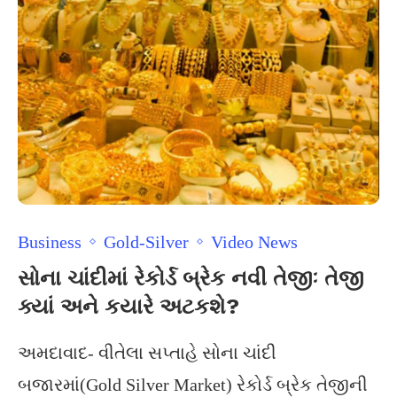
Business
Gold-Silver
Video News
સોના ચાંદીમાં રેકોર્ડ બ્રેક નવી તેજીઃ તેજી
ક્યાં અને કયારે અટકશે?
અમદાવાદ- વીતેલા સપ્તાહે સોના ચાંદી
બજારમાં(Gold Silver Market) રેકોર્ડ બ્રેક તેજીની