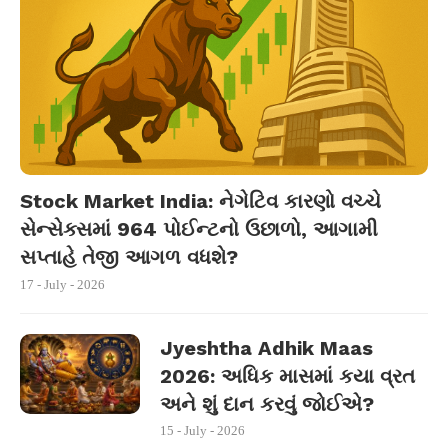
Stock Market India: નેગેટિવ કારણો વચ્ચે
સેન્સેક્સમાં 964 પોઈન્ટનો ઉછાળો, આગામી
સપ્તાહે તેજી આગળ વધશે?
17 - July - 2026
Jyeshtha Adhik Maas
2026: અધિક માસમાં કયા વ્રત
અને શું દાન કરવું જોઈએ?
15 - July - 2026