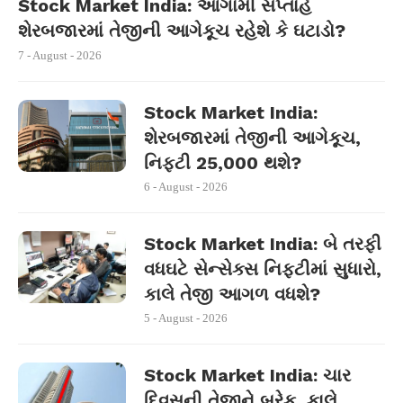
Stock Market India: આગામી સપ્તાહે
શેરબજારમાં તેજીની આગેકૂચ રહેશે કે ઘટાડો?
7 - August - 2026
Stock Market India:
શેરબજારમાં તેજીની આગેકૂચ,
નિફ્ટી 25,000 થશે?
6 - August - 2026
Stock Market India: બે તરફી
વધઘટે સેન્સેક્સ નિફ્ટીમાં સુધારો,
કાલે તેજી આગળ વધશે?
5 - August - 2026
Stock Market India: ચાર
દિવસની તેજીને બ્રેક, કાલે