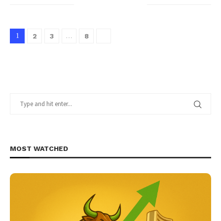
1
2
3
…
8
MOST WATCHED