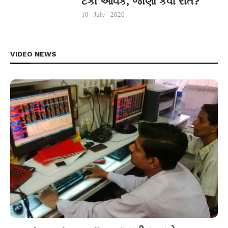
ટકા આવક, જાણો કેવી રીતે?
10 - July - 2026
VIDEO NEWS