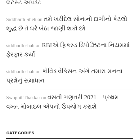
લેટેસ્ટ અપડેટ….
તમે ખરીદેલ સોનાનો દાગીનો કેટલો
Siddharth Sheh
on
શુદ્ધ છે તે ઘરે બેઠા જાણી શકો છો
RBIએ ફિક્સ્ડ ડિપોઝિટના નિયમમાં
siddharth shah
on
ફેરફાર કર્યો
કોવિડ વેક્સિન અંગે તમારા મનના
siddharth shah
on
પ્રશ્નોનું સમાધાન
વસતી ગણતરી 2021 – પ્રથમ
Swapnil Thakkar
on
વખત મોબાઇલ એપનો ઉપયોગ કરાશે
CATEGORIES