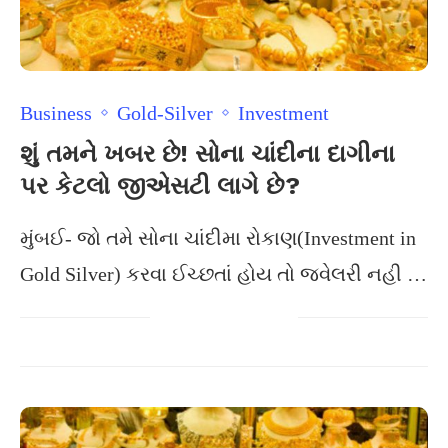
Business
Gold-Silver
Investment
શું તમને ખબર છે! સોના ચાંદીના દાગીના
પર કેટલો જીએસટી લાગે છે?
મુંબઈ- જો તમે સોના ચાંદીમા રોકાણ(Investment in
Gold Silver) કરવા ઈચ્છતાં હોય તો જ્વેલરી નહી …