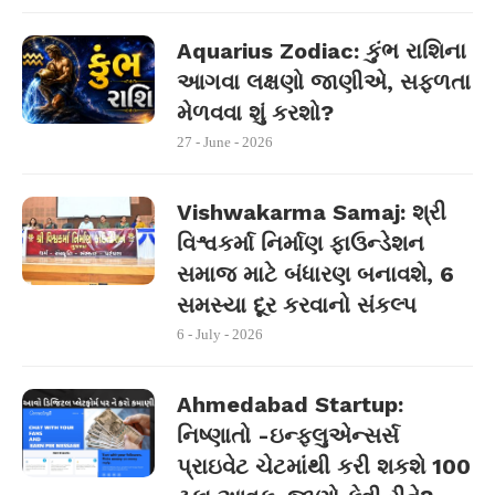
Aquarius Zodiac: કુંભ રાશિના
આગવા લક્ષણો જાણીએ, સફળતા
મેળવવા શું કરશો?
27 - June - 2026
Vishwakarma Samaj: શ્રી
વિશ્વકર્મા નિર્માણ ફાઉન્ડેશન
સમાજ માટે બંધારણ બનાવશે, 6
સમસ્યા દૂર કરવાનો સંકલ્પ
6 - July - 2026
Ahmedabad Startup:
નિષ્ણાતો -ઇન્ફ્લુએન્સર્સ
પ્રાઇવેટ ચેટમાંથી કરી શકશે 100