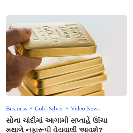
Business
Gold-Silver
Video News
સોના ચાંદીમાં આગામી સપ્તાહે ઊંચા
મથાળે નફારૂપી વેચવાલી આવશે?