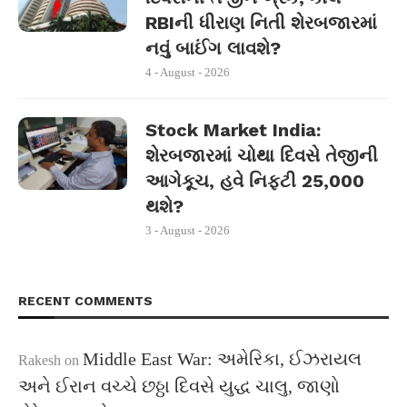
RBIની ધીરાણ નિતી શેરબજારમાં
નવું બાઈંગ લાવશે?
4 - August - 2026
Stock Market India:
શેરબજારમાં ચોથા દિવસે તેજીની
આગેકૂચ, હવે નિફ્ટી 25,000
થશે?
3 - August - 2026
RECENT COMMENTS
Middle East War: અમેરિકા, ઈઝરાયલ
Rakesh
on
અને ઈરાન વચ્ચે છઠ્ઠા દિવસે યુદ્ધ ચાલુ, જાણો