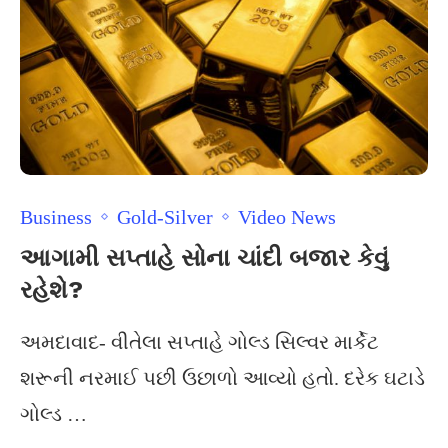
Business
Gold-Silver
Video News
આગામી સપ્તાહે સોના ચાંદી બજાર કેવું
રહેશે?
અમદાવાદ- વીતેલા સપ્તાહે ગોલ્ડ સિલ્વર માર્કેટ
શરૂની નરમાઈ પછી ઉછાળો આવ્યો હતો. દરેક ઘટાડે
ગોલ્ડ …