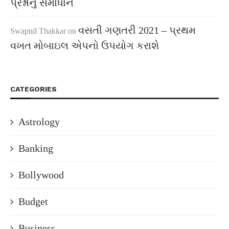
પ્રશ્નોનું સમાધાન
વસતી ગણતરી 2021 – પ્રથમ
Swapnil Thakkar
on
વખત મોબાઇલ એપનો ઉપયોગ કરાશે
CATEGORIES
Astrology
Banking
Bollywood
Budget
Business