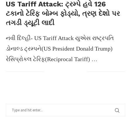
US Tariff Attack: ટ્રમ્પે હવે 126
ટકાનો ટેરિફ બોમ્બ ફોડ્યો, ત્રણ દેશો પર
તગડી ડ્યૂટી લાદી
નવી દિલ્હી- US Tariff Attack યુએસ રાષ્ટ્રપતિ
ડોનાલ્ડ ટ્રમ્પને(US President Donald Trump)
રેસિપ્રોકલ ટેરિફ(Reciprocal Tariff) …