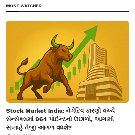
MOST WATCHED
Stock Market India: નેગેટિવ કારણો વચ્ચે
સેન્સેક્સમાં 964 પોઈન્ટનો ઉછાળો, આગામી
સપ્તાહે તેજી આગળ વધશે?