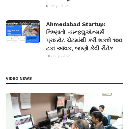
6 - July - 2026
Ahmedabad Startup:
નિષ્ણાતો -ઇન્ફ્લુએન્સર્સ
પ્રાઇવેટ ચેટમાંથી કરી શકશે 100
ટકા આવક, જાણો કેવી રીતે?
10 - July - 2026
VIDEO NEWS