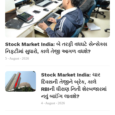
Stock Market India: બે તરફી વધઘટે સેન્સેક્સ
નિફ્ટીમાં સુધારો, કાલે તેજી આગળ વધશે?
5 - August - 2026
Stock Market India: ચાર
દિવસની તેજીને બ્રેક, કાલે
RBIની ધીરાણ નિતી શેરબજારમાં
નવું બાઈંગ લાવશે?
4 - August - 2026