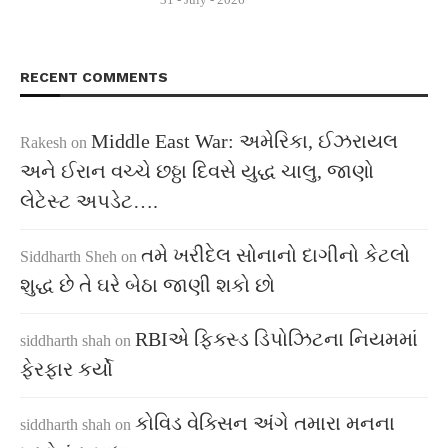
RECENT COMMENTS
Middle East War: અમેરિકા, ઈઝરાયલ
Rakesh
on
અને ઈરાન વચ્ચે છઠ્ઠા દિવસે યુદ્ધ ચાલુ, જાણો
લેટેસ્ટ અપડેટ….
તમે ખરીદેલ સોનાનો દાગીનો કેટલો
Siddharth Sheh
on
શુદ્ધ છે તે ઘરે બેઠા જાણી શકો છો
RBIએ ફિક્સ્ડ ડિપોઝિટના નિયમમાં
siddharth shah
on
ફેરફાર કર્યો
કોવિડ વેક્સિન અંગે તમારા મનના
siddharth shah
on