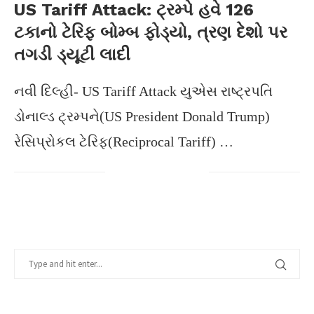
US Tariff Attack: ટ્રમ્પે હવે 126
ટકાનો ટેરિફ બોમ્બ ફોડ્યો, ત્રણ દેશો પર
તગડી ડ્યૂટી લાદી
નવી દિલ્હી- US Tariff Attack યુએસ રાષ્ટ્રપતિ
ડોનાલ્ડ ટ્રમ્પને(US President Donald Trump)
રેસિપ્રોકલ ટેરિફ(Reciprocal Tariff) …