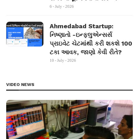
6 - July - 2026
Ahmedabad Startup:
નિષ્ણાતો -ઇન્ફ્લુએન્સર્સ
પ્રાઇવેટ ચેટમાંથી કરી શકશે 100
ટકા આવક, જાણો કેવી રીતે?
10 - July - 2026
VIDEO NEWS