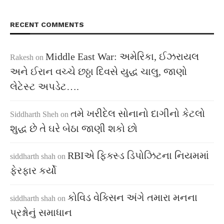
RECENT COMMENTS
Middle East War: અમેરિકા, ઈઝરાયલ
Rakesh
on
અને ઈરાન વચ્ચે છઠ્ઠા દિવસે યુદ્ધ ચાલુ, જાણો
લેટેસ્ટ અપડેટ….
તમે ખરીદેલ સોનાનો દાગીનો કેટલો
Siddharth Sheh
on
શુદ્ધ છે તે ઘરે બેઠા જાણી શકો છો
RBIએ ફિક્સ્ડ ડિપોઝિટના નિયમમાં
siddharth shah
on
ફેરફાર કર્યો
કોવિડ વેક્સિન અંગે તમારા મનના
siddharth shah
on
પ્રશ્નોનું સમાધાન