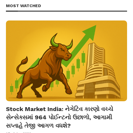
MOST WATCHED
Stock Market India: નેગેટિવ કારણો વચ્ચે
સેન્સેક્સમાં 964 પોઈન્ટનો ઉછાળો, આગામી
સપ્તાહે તેજી આગળ વધશે?