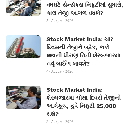
વધઘટે સેન્સેક્સ નિફ્ટીમાં સુધારો,
કાલે તેજી આગળ વધશે?
5 - August - 2026
Stock Market India: ચાર
દિવસની તેજીને બ્રેક, કાલે
RBIની ધીરાણ નિતી શેરબજારમાં
નવું બાઈંગ લાવશે?
4 - August - 2026
Stock Market India:
શેરબજારમાં ચોથા દિવસે તેજીની
આગેકૂચ, હવે નિફ્ટી 25,000
થશે?
3 - August - 2026