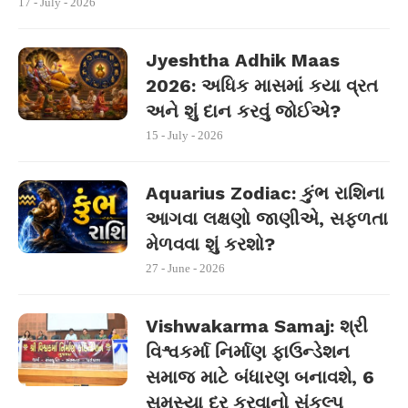
17 - July - 2026
Jyeshtha Adhik Maas
2026: અધિક માસમાં કયા વ્રત
અને શું દાન કરવું જોઈએ?
15 - July - 2026
Aquarius Zodiac: કુંભ રાશિના
આગવા લક્ષણો જાણીએ, સફળતા
મેળવવા શું કરશો?
27 - June - 2026
Vishwakarma Samaj: શ્રી
વિશ્વકર્મા નિર્માણ ફાઉન્ડેશન
સમાજ માટે બંધારણ બનાવશે, 6
સમસ્યા દૂર કરવાનો સંકલ્પ