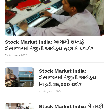
Stock Market India: આગામી સપ્તાહે
શેરબજારમાં તેજીની આગેકૂચ રહેશે કે ઘટાડો?
7 - August - 2026
Stock Market India:
શેરબજારમાં તેજીની આગેકૂચ,
નિફ્ટી 25,000 થશે?
6 - August - 2026
Stock Market India: બે તરફી