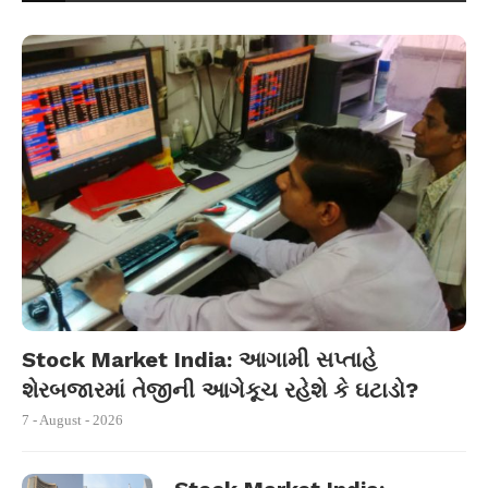
Stock Market India: આગામી સપ્તાહે
શેરબજારમાં તેજીની આગેકૂચ રહેશે કે ઘટાડો?
7 - August - 2026