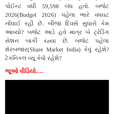
પોઈન્ટ વધી 59,598 બંધ હતો. બજેટ
2026(Budget 2026) પહેલા ભારે વધઘટ
નોંધાઈ રહી છે. બીજા દિવસે સુધારો કેમ
આવ્યો? બજેટ આડે હવે માત્ર બે ટ્રેડિંગ
સેશન બાકી રહ્યા છે. બજેટ પહેલા
શેરબજાર(Share Market India) કેવું રહેશે?
ટેકનિકલ વ્યૂ કેવો રહેશે?
જૂઓ વીડિયો….