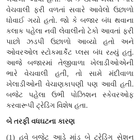
વેચવાલી ફરી વળતાં સવારે આવેલો ઉછાળો
ધોવાઈ ગયો હતો. જો કે બજાર બંધ થવાના
કલાક પહેલા નવી લેવાલીનો ટેકો આવતાં ફરી
પાછો ઝડપી ઉછાળો આવ્યો હતો અને
ઓવરઓલ સ્ટોકમાર્કેટ પ્લસ બંધ રહ્યું હતું.
આજે બજારમાં તેજીવાળા ખેલાડીઓએની
ભારે વેચવાલી હતી, તો સામે મંદીવાળા
ખેલાડીઓની વેચાણકાપણી પણ આવી હતી.
બજેટ પહેલા ઉભી પોઝિશન સ્કેવરઓફ
કરવારૂપી ટ્રેડિંગ વિશેષ હતા.
બે તરફી વધઘટના કારણ
(1) હવે બજેટ આડે માંડ બે ટ્રેડિંગ સેશન