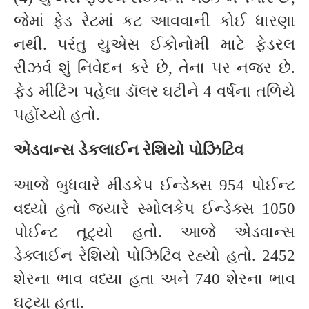
જેમાં ફેડ રેટમાં કટ આવવાની કોઈ ધારણા
નથી. પરંતુ યુએસ ઈકોનોમી માટે ફેડરલ
રીઝર્વ શું નિવેદન કરે છે, તેના પર નજર છે.
ફેડ મીટિંગ પહેલા ડૉલર ઘટીને 4 વર્ષના તળિયે
પહોંચ્યો હતો.
એડવાન્સ ડેકલાઈન રેશિયો પોઝિટિવ
આજે બુધવારે મીડકેપ ઈન્ડેક્સ 954 પોઈન્ટ
વધ્યો હતો જ્યારે સ્મોલકેપ ઈન્ડેક્સ 1050
પોઈન્ટ તૂટ્યો હતો. આજે એડવાન્સ
ડેક્લાઈન રેશિયો પોઝિટિવ રહ્યો હતો. 2452
શેરના ભાવ વધ્યા હતા અને 740 શેરના ભાવ
ઘટ્યા હતા.