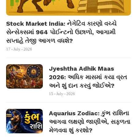
Stock Market India: નેગેટિવ કારણો વચ્ચે
સેન્સેક્સમાં 964 પોઈન્ટનો ઉછાળો, આગામી
સપ્તાહે તેજી આગળ વધશે?
17 - July - 2026
Jyeshtha Adhik Maas
2026: અધિક માસમાં કયા વ્રત
અને શું દાન કરવું જોઈએ?
15 - July - 2026
Aquarius Zodiac: કુંભ રાશિના
આગવા લક્ષણો જાણીએ, સફળતા
મેળવવા શું કરશો?