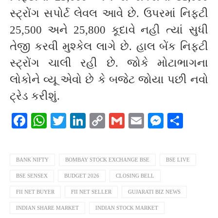
સ્ટ્રોંગ સપોર્ટ લેવલ આવે છે. ઉપરમાં નિફ્ટી
25,500 અને 25,800 કૂદાવે નહી ત્યાં સુધી
તેજી કરવી મુશ્કેલ લાગે છે. હાલ બેંક નિફ્ટી
સ્ટ્રોંગ ચાલી રહી છે. જોકે મોટાભાગના
લોકોને વ્યૂ એવો છે કે બજેટ જોયા પછી નવો
ટ્રેડ કરીશું.
Facebook
WhatsApp
Twitter
LinkedIn
Copy
Gmail
Email
Messeng
Shar
Link
BANK NIFTY
BOMBAY STOCK EXCHANGE BSE
BSE LIVE
BSE SENSEX
BUDGET 2026
CLOSING BELL
FII NET BUYER
FII NET SELLER
GUJARATI BIZ NEWS
INDIAN SHARE MARKET
INDIAN STOCK MARKET