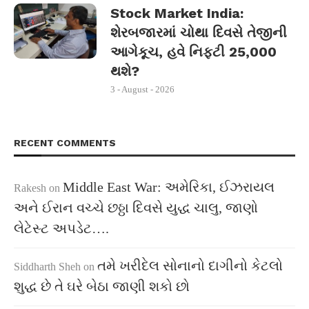
Stock Market India:
શેરબજારમાં ચોથા દિવસે તેજીની
આગેકૂચ, હવે નિફ્ટી 25,000
થશે?
3 - August - 2026
RECENT COMMENTS
Middle East War: અમેરિકા, ઈઝરાયલ
Rakesh
on
અને ઈરાન વચ્ચે છઠ્ઠા દિવસે યુદ્ધ ચાલુ, જાણો
લેટેસ્ટ અપડેટ….
તમે ખરીદેલ સોનાનો દાગીનો કેટલો
Siddharth Sheh
on
શુદ્ધ છે તે ઘરે બેઠા જાણી શકો છો