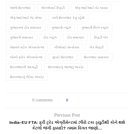
આજે શેરબજાર
એનએસઈ નિફ્ટી
એફઆઈઆઈ નેટ બાયર
એફઆઈઆઈ નેટ સેલર
કાલે શેરબજાર કેવું રહેશે
ગુજરાતના ટોપ સમાચાર
ગુજરાતી ન્યૂઝ
ગુજરાતી બિઝ ન્યૂઝ
ગુજરાતી સમાચાર
ટોપ ન્યૂઝ
ટોપ સમાચાર
નિફ્ટી બેંક
નેશનલ સ્ટોક એક્સચેન્જ
બીએસઈ સેન્સેક્સ
બેંક નિફ્ટી
બોમ્બે સ્ટોક એક્સચેન્જ
મુંબઈ શેરબજાર
શેરબજાર સમાચાર
શેરબજારની આગાહી
શેરબજારનું આજનું અપડેટ
શેરબજારનું લેટેસ્ટ અપડેટ
0 comments
0
Previous Post
India-EU FTA: ફ્રી ટ્રેડ એગ્રીમેન્ટમાં ઝીરો ટકા ડ્યુટીથી કોને થશે
કેટલો જંગી ફાયદો? તમામ વિગત જાણો…