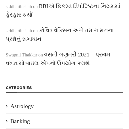
RBIએ ફિક્સ્ડ ડિપોઝિટના નિયમમાં
siddharth shah
on
ફેરફાર કર્યો
કોવિડ વેક્સિન અંગે તમારા મનના
siddharth shah
on
પ્રશ્નોનું સમાધાન
વસતી ગણતરી 2021 – પ્રથમ
Swapnil Thakkar
on
વખત મોબાઇલ એપનો ઉપયોગ કરાશે
CATEGORIES
Astrology
Banking