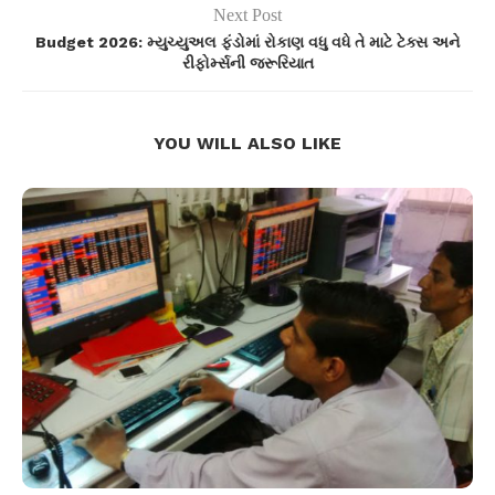
Next Post
Budget 2026: મ્યુચ્યુઅલ ફંડોમાં રોકાણ વધુ વધે તે માટે ટેક્સ અને
રીફોર્મ્સની જરૂરિયાત
YOU WILL ALSO LIKE