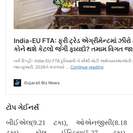
ટોપ ગેઈનર્સ
બીઈએલ(9.21 ટકા), ઓએનજીસી(8.18
ટકા), કૉલ ઈન્ડિયા(5.27 ટકા),