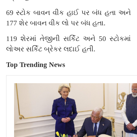
69 સ્ટોક બાવન વીક હાઈ પર બંધ હતા અને
177 શેર બાવન વીક લો પર બંધ હતા.
119 શેરમાં તેજીની સર્કિટ અને 50 સ્ટોકમાં
લોઅર સર્કિટ બ્રેકર લદાઈ હતી.
Top Trending News