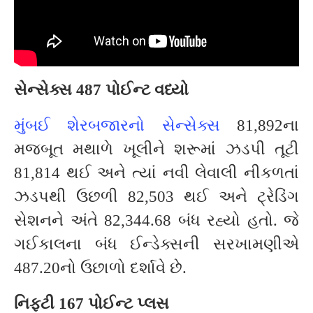
સેન્સેક્સ 487 પોઈન્ટ વધ્યો
મુંબઈ શેરબજારનો સેન્સેક્સ
81,892ના
મજબૂત મથાળે ખૂલીને શરૂમાં ઝડપી તૂટી
81,814 થઈ અને ત્યાં નવી લેવાલી નીકળતાં
ઝડપથી ઉછળી 82,503 થઈ અને ટ્રેડિંગ
સેશનને અંતે 82,344.68 બંધ રહ્યો હતો. જે
ગઈકાલના બંધ ઈન્ડેક્સની સરખામણીએ
487.20નો ઉછાળો દર્શાવે છે.
નિફ્ટી 167 પોઈન્ટ પ્લસ