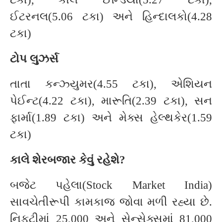
ઈટરનલ(5.06 ટકા) અને હિન્દાલકો(4.28
ટકા)
ટોપ લુઝર્સ
તાતા કન્ઝ્યુમર(4.55 ટકા), એશિયન
પેઈન્ટ(4.22 ટકા), મારૂતિ(2.39 ટકા), સન
ફાર્મા(1.89 ટકા) અને મેક્સ હેલ્થકેર(1.59
ટકા)
કાલે શેરબજાર કેવું રહેશે?
બજેટ પહેલા(Stock Market India)
સાવચેતીરૂપી કામકાજ જોવા મળી રહ્યા છે.
નિફ્ટીમાં 25,000 અને સેન્સેક્સમાં 81,000