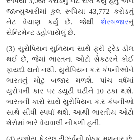
રૂપિયા 3,068 કરોડનું નેટ સેલ કર્યું હતું અને
જાન્યુઆરીમાં કુલ રૂપિયા 43,772 કરોડનું
નેટ વેચાણ કર્યું છે. જેથી
શેરબજાર
નું
સેન્ટિમેન્ટ ડહોળાયેલું છે.
(3) યુરોપિયન યુનિયન સાથે ફ્રી ટ્રેડ ડીલ
થઈ છે, જેમાં ભારતના ઓટો સેકટરને કોઈ
ફાયદો થતો નથી. યુરોપિયન કાર કંપનીઓને
ભારતનું મોટુ બજાર મળશે. પાંચ વર્ષમાં
યુરોપની કાર પર ડયુટી ઘટીને 10 ટકા થશે.
ભારતની કારો સાથે યુરોપિયન કાર કંપનીઓ
સાથે સીધી સ્પર્ધા થશે. આથી ભારતીય ઓટો
શેરોમાં ભારે વેચવાલી નીકળી હતી.
(4) યુએસ ફેડરલ રીઝર્વની બેઠક મળનાર છે,