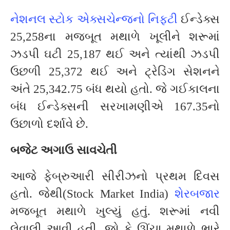
નેશનલ સ્ટોક એક્સચેન્જનો નિફ્ટી
ઈન્ડેક્સ
25,258ના મજબૂત મથાળે ખૂલીને શરૂમાં
ઝડપી ઘટી 25,187 થઈ અને ત્યાંથી ઝડપી
ઉછળી 25,372 થઈ અને ટ્રેડિંગ સેશનને
અંતે 25,342.75 બંધ થયો હતો. જે ગઈકાલના
બંધ ઈન્ડેક્સની સરખામણીએ 167.35નો
ઉછાળો દર્શાવે છે.
બજેટ અગાઉ સાવચેતી
આજે ફેબ્રુઆરી સીરીઝનો પ્રથમ દિવસ
હતો. જેથી(Stock Market India)
શેરબજાર
મજબૂત મથાળે ખુલ્યું હતું. શરૂમાં નવી
લેવાલી આવી હતી. જો કે ઊંચા મથાળે ભારે