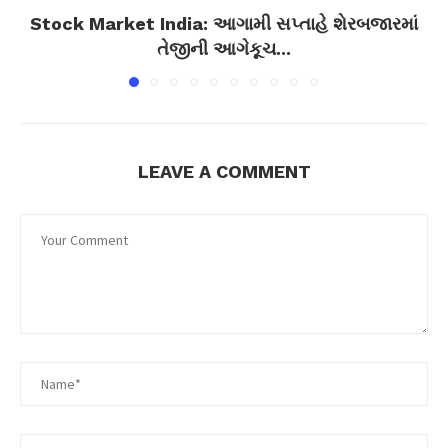
Stock Market India: આગામી સપ્તાહે શેરબજારમાં
તેજીની આગેકૂચ...
LEAVE A COMMENT