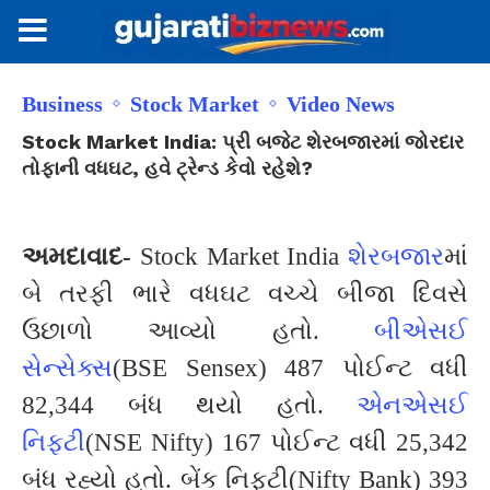
Business
Stock Market
Video News
Stock Market India: પ્રી બજેટ શેરબજારમાં જોરદાર
તોફાની વધઘટ, હવે ટ્રેન્ડ કેવો રહેશે?
અમદાવાદ-
Stock Market India
શેરબજાર
માં
બે તરફી ભારે વધઘટ વચ્ચે બીજા દિવસે
ઉછાળો આવ્યો હતો.
બીએસઈ
સેન્સેક્સ
(BSE Sensex) 487 પોઈન્ટ વધી
82,344 બંધ થયો હતો.
એનએસઈ
નિફ્ટી
(NSE Nifty) 167 પોઈન્ટ વધી 25,342
બંધ રહ્યો હતો. બેંક નિફ્ટી(Nifty Bank) 393