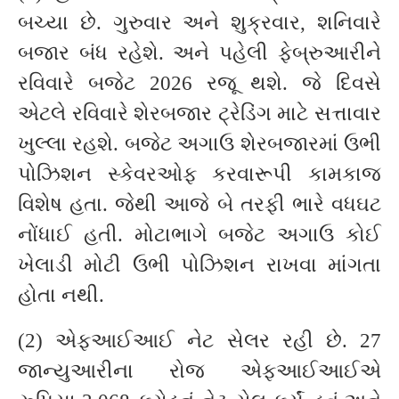
બચ્યા છે. ગુરુવાર અને શુક્રવાર, શનિવારે
બજાર બંધ રહેશે. અને પહેલી ફેબ્રુઆરીને
રવિવારે બજેટ 2026 રજૂ થશે. જે દિવસે
એટલે રવિવારે શેરબજાર ટ્રેડિંગ માટે સત્તાવાર
ખુલ્લા રહશે. બજેટ અગાઉ શેરબજારમાં ઉભી
પોઝિશન સ્કેવરઓફ કરવારૂપી કામકાજ
વિશેષ હતા. જેથી આજે બે તરફી ભારે વધઘટ
નોંધાઈ હતી. મોટાભાગે બજેટ અગાઉ કોઈ
ખેલાડી મોટી ઉભી પોઝિશન રાખવા માંગતા
હોતા નથી.
(2) એફઆઈઆઈ નેટ સેલર રહી છે. 27
જાન્યુઆરીના રોજ એફઆઈઆઈએ