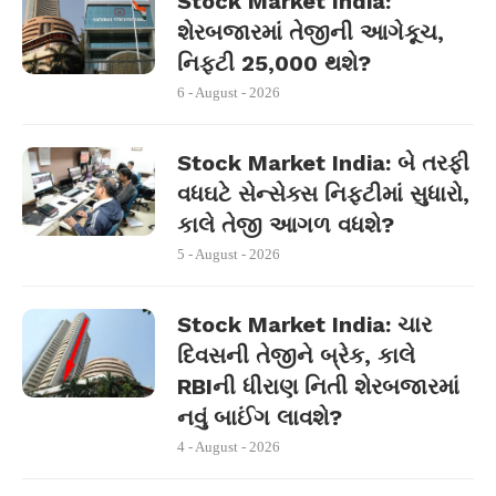
Stock Market India:
શેરબજારમાં તેજીની આગેકૂચ,
નિફ્ટી 25,000 થશે?
6 - August - 2026
Stock Market India: બે તરફી
વધઘટે સેન્સેક્સ નિફ્ટીમાં સુધારો,
કાલે તેજી આગળ વધશે?
5 - August - 2026
Stock Market India: ચાર
દિવસની તેજીને બ્રેક, કાલે
RBIની ધીરાણ નિતી શેરબજારમાં
નવું બાઈંગ લાવશે?
4 - August - 2026