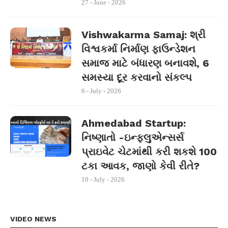
27 - June - 2026
Vishwakarma Samaj: શ્રી
વિશ્વકર્મા નિર્માણ ફાઉન્ડેશન
સમાજ માટે બંધારણ બનાવશે, 6
સમસ્યા દૂર કરવાનો સંકલ્પ
6 - July - 2026
Ahmedabad Startup:
નિષ્ણાતો -ઇન્ફ્લુએન્સર્સ
પ્રાઇવેટ ચેટમાંથી કરી શકશે 100
ટકા આવક, જાણો કેવી રીતે?
10 - July - 2026
VIDEO NEWS