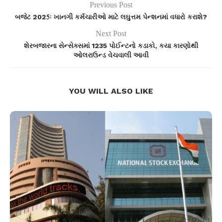
Previous Post
બજેટ 2025ઃ ખાનગી કર્મચારીઓ માટે લઘુત્તમ પેન્શનમાં વધારો કરાશે?
Next Post
શેરબજારના સેન્સેક્સમાં 1235 પોઈન્ટનો કડાકો, કયા કારણોથી
ઓલરાઉન્ડ વેચવાલી આવી
YOU WILL ALSO LIKE