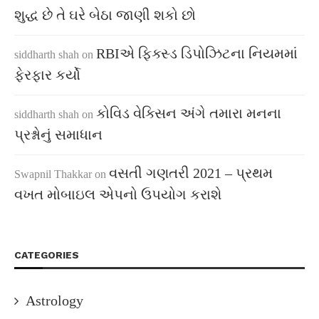
શુદ્ધ છે તે ઘરે બેઠા જાણી શકો છો
RBIએ ફિક્સ્ડ ડિપોઝિટના નિયમમાં
siddharth shah
on
ફેરફાર કર્યો
કોવિડ વેક્સિન અંગે તમારા મનના
siddharth shah
on
પ્રશ્નોનું સમાધાન
વસતી ગણતરી 2021 – પ્રથમ
Swapnil Thakkar
on
વખત મોબાઇલ એપનો ઉપયોગ કરાશે
CATEGORIES
Astrology