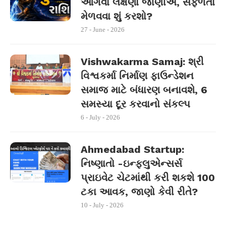
આગવા લક્ષણો જાણીએ, સફળતા
મેળવવા શું કરશો?
27 - June - 2026
Vishwakarma Samaj: શ્રી
વિશ્વકર્મા નિર્માણ ફાઉન્ડેશન
સમાજ માટે બંધારણ બનાવશે, 6
સમસ્યા દૂર કરવાનો સંકલ્પ
6 - July - 2026
Ahmedabad Startup:
નિષ્ણાતો -ઇન્ફ્લુએન્સર્સ
પ્રાઇવેટ ચેટમાંથી કરી શકશે 100
ટકા આવક, જાણો કેવી રીતે?
10 - July - 2026