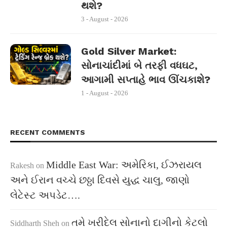
થશે?
3 - August - 2026
Gold Silver Market:
સોનાચાંદીમાં બે તરફી વધઘટ,
આગામી સપ્તાહે ભાવ ઊંચકાશે?
1 - August - 2026
RECENT COMMENTS
Middle East War: અમેરિકા, ઈઝરાયલ
Rakesh
on
અને ઈરાન વચ્ચે છઠ્ઠા દિવસે યુદ્ધ ચાલુ, જાણો
લેટેસ્ટ અપડેટ….
તમે ખરીદેલ સોનાનો દાગીનો કેટલો
Siddharth Sheh
on