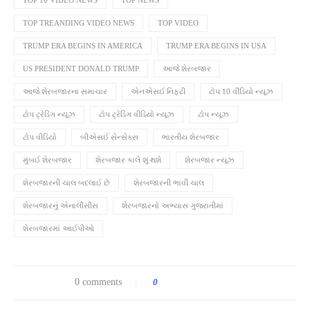
TOP 10 VIDEO NEWS
TOP NEWS
TOP TREANDING VIDEO NEWS
TOP VIDEO
TRUMP ERA BEGINS IN AMERICA
TRUMP ERA BEGINS IN USA
US PRESIDENT DONALD TRUMP
આજે શેરબજાર
આજે શેરબજારના સમાચાર
એનએસઈ નિફ્ટી
ટોપ 10 વીડિયો ન્યૂઝ
ટોપ ટ્રેડિંગ ન્યૂઝ
ટોપ ટ્રેડિંગ વીડિયો ન્યૂઝ
ટોપ ન્યૂઝ
ટોપ વીડિયો
બીએસઈ સેન્સેક્સ
ભારતીય શેરબજાર
મુંબઈ શેરબજાર
શેરબજાર કાલે શું થશે
શેરબજાર ન્યૂઝ
શેરબજારની ચાલ બદલાઈ છે
શેરબજારની ભાવી ચાલ
શેરબજારનું એનાલીસીસ
શેરબજારનો અભ્યાસ ગુજરાતીમાં
શેરબજારમાં આઈપીઓ
0 comments
0