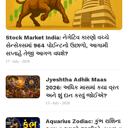
Stock Market India: નેગેટિવ કારણો વચ્ચે
સેન્સેક્સમાં 964 પોઈન્ટનો ઉછાળો, આગામી
સપ્તાહે તેજી આગળ વધશે?
17 - July - 2026
Jyeshtha Adhik Maas
2026: અધિક માસમાં કયા વ્રત
અને શું દાન કરવું જોઈએ?
15 - July - 2026
Aquarius Zodiac: કુંભ રાશિના