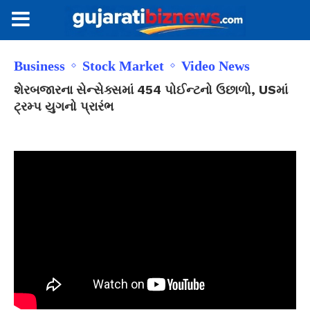
Business
Stock Market
Video News
શેરબજારના સેન્સેક્સમાં 454 પોઈન્ટનો ઉછાળો, USમાં
ટ્રમ્પ યુગનો પ્રારંભ