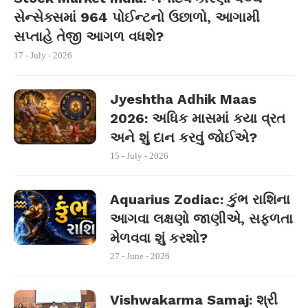
સેન્સેક્સમાં 964 પોઈન્ટનો ઉછાળો, આગામી
સપ્તાહે તેજી આગળ વધશે?
17 - July - 2026
Jyeshtha Adhik Maas
2026: અધિક માસમાં કયા વ્રત
અને શું દાન કરવું જોઈએ?
15 - July - 2026
Aquarius Zodiac: કુંભ રાશિના
આગવા લક્ષણો જાણીએ, સફળતા
મેળવવા શું કરશો?
27 - June - 2026
Vishwakarma Samaj: શ્રી