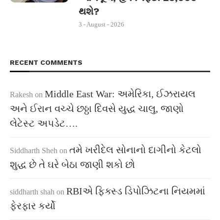
થશે?
3 - August - 2026
RECENT COMMENTS
Middle East War: અમેરિકા, ઈઝરાયલ
Rakesh
on
અને ઈરાન વચ્ચે છઠ્ઠા દિવસે યુદ્ધ ચાલુ, જાણો
લેટેસ્ટ અપડેટ….
તમે ખરીદેલ સોનાનો દાગીનો કેટલો
Siddharth Sheh
on
શુદ્ધ છે તે ઘરે બેઠા જાણી શકો છો
RBIએ ફિક્સ્ડ ડિપોઝિટના નિયમમાં
siddharth shah
on
ફેરફાર કર્યો