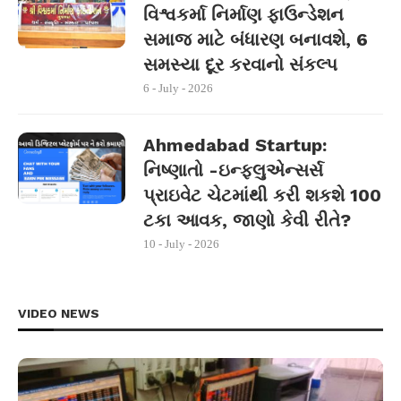
વિશ્વકર્મા નિર્માણ ફાઉન્ડેશન
સમાજ માટે બંધારણ બનાવશે, 6
સમસ્યા દૂર કરવાનો સંકલ્પ
6 - July - 2026
Ahmedabad Startup:
નિષ્ણાતો -ઇન્ફ્લુએન્સર્સ
પ્રાઇવેટ ચેટમાંથી કરી શકશે 100
ટકા આવક, જાણો કેવી રીતે?
10 - July - 2026
VIDEO NEWS