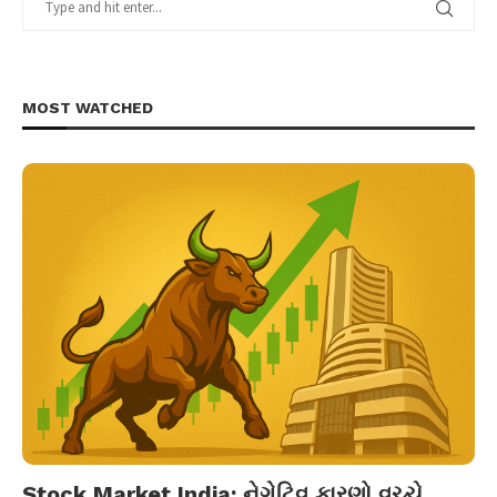
MOST WATCHED
Stock Market India: નેગેટિવ કારણો વચ્ચે