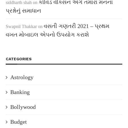
કોવિડ વેક્સિન અંગે તમારા મનના
siddharth shah
on
પ્રશ્નોનું સમાધાન
વસતી ગણતરી 2021 – પ્રથમ
Swapnil Thakkar
on
વખત મોબાઇલ એપનો ઉપયોગ કરાશે
CATEGORIES
Astrology
Banking
Bollywood
Budget