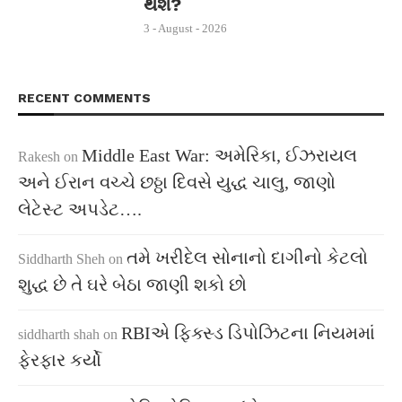
થશે?
3 - August - 2026
RECENT COMMENTS
Middle East War: અમેરિકા, ઈઝરાયલ
Rakesh
on
અને ઈરાન વચ્ચે છઠ્ઠા દિવસે યુદ્ધ ચાલુ, જાણો
લેટેસ્ટ અપડેટ….
તમે ખરીદેલ સોનાનો દાગીનો કેટલો
Siddharth Sheh
on
શુદ્ધ છે તે ઘરે બેઠા જાણી શકો છો
RBIએ ફિક્સ્ડ ડિપોઝિટના નિયમમાં
siddharth shah
on
ફેરફાર કર્યો