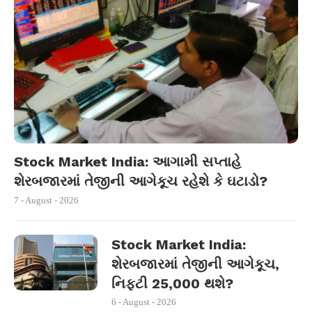
Stock Market India: આગામી સપ્તાહે
શેરબજારમાં તેજીની આગેકૂચ રહેશે કે ઘટાડો?
7 - August - 2026
Stock Market India:
શેરબજારમાં તેજીની આગેકૂચ,
નિફ્ટી 25,000 થશે?
6 - August - 2026