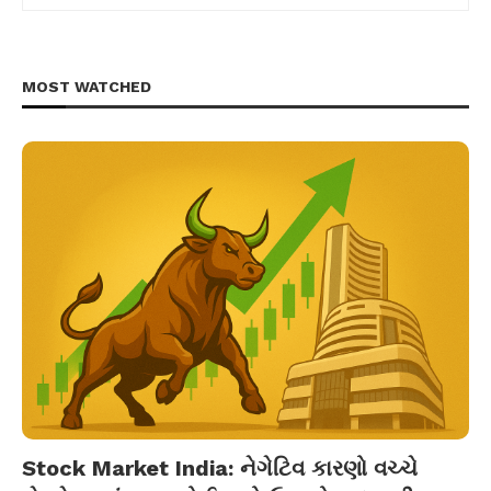
MOST WATCHED
Stock Market India: નેગેટિવ કારણો વચ્ચે