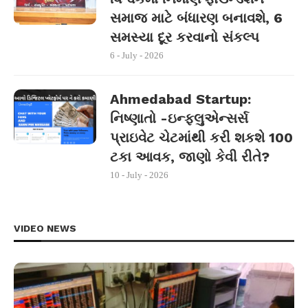
સમાજ માટે બંધારણ બનાવશે, 6
સમસ્યા દૂર કરવાનો સંકલ્પ
6 - July - 2026
Ahmedabad Startup:
નિષ્ણાતો -ઇન્ફ્લુએન્સર્સ
પ્રાઇવેટ ચેટમાંથી કરી શકશે 100
ટકા આવક, જાણો કેવી રીતે?
10 - July - 2026
VIDEO NEWS