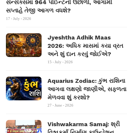
સેન્સેક્સમાં 964 પોઈન્ટનો ઉછાળો, આગામી
સપ્તાહે તેજી આગળ વધશે?
17 - July - 2026
Jyeshtha Adhik Maas
2026: અધિક માસમાં કયા વ્રત
અને શું દાન કરવું જોઈએ?
15 - July - 2026
Aquarius Zodiac: કુંભ રાશિના
આગવા લક્ષણો જાણીએ, સફળતા
મેળવવા શું કરશો?
27 - June - 2026
Vishwakarma Samaj: શ્રી
વિશ્વકર્મા નિર્માણ ફાઉન્ડેશન