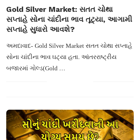
Gold Silver Market: સતત ચોથા
સપ્તાહે સોના ચાંદીના ભાવ તૂટ્યા, આગામી
સપ્તાહે સુધારો આવશે?
અમદાવાદ- Gold Silver Market સતત ચોથા સપ્તાહે
સોના ચાંદીના ભાવ ઘટ્યા હતા. આંતરરાષ્ટ્રીય
બજારમાં ગોલ્ડ(Gold …