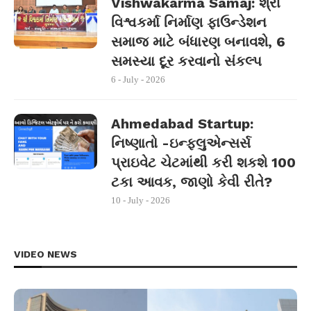
Vishwakarma Samaj: શ્રી
વિશ્વકર્મા નિર્માણ ફાઉન્ડેશન
સમાજ માટે બંધારણ બનાવશે, 6
સમસ્યા દૂર કરવાનો સંકલ્પ
6 - July - 2026
Ahmedabad Startup:
નિષ્ણાતો -ઇન્ફ્લુએન્સર્સ
પ્રાઇવેટ ચેટમાંથી કરી શકશે 100
ટકા આવક, જાણો કેવી રીતે?
10 - July - 2026
VIDEO NEWS