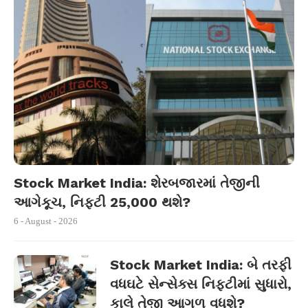
Stock Market India: શેરબજારમાં તેજીની
આગેકૂચ, નિફ્ટી 25,000 થશે?
6 - August - 2026
Stock Market India: બે તરફી
વધઘટે સેન્સેક્સ નિફ્ટીમાં સુધારો,
કાલે તેજી આગળ વધશે?