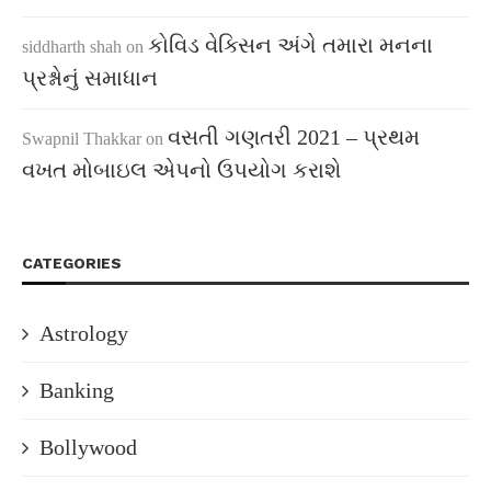
કોવિડ વેક્સિન અંગે તમારા મનના
siddharth shah
on
પ્રશ્નોનું સમાધાન
વસતી ગણતરી 2021 – પ્રથમ
Swapnil Thakkar
on
વખત મોબાઇલ એપનો ઉપયોગ કરાશે
CATEGORIES
Astrology
Banking
Bollywood