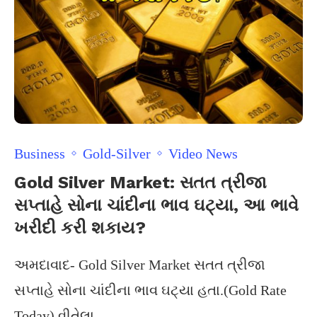
Business
Gold-Silver
Video News
Gold Silver Market: સતત ત્રીજા
સપ્તાહે સોના ચાંદીના ભાવ ઘટ્યા, આ ભાવે
ખરીદી કરી શકાય?
અમદાવાદ- Gold Silver Market સતત ત્રીજા
સપ્તાહે સોના ચાંદીના ભાવ ઘટ્યા હતા.(Gold Rate
Today) વીતેલા …