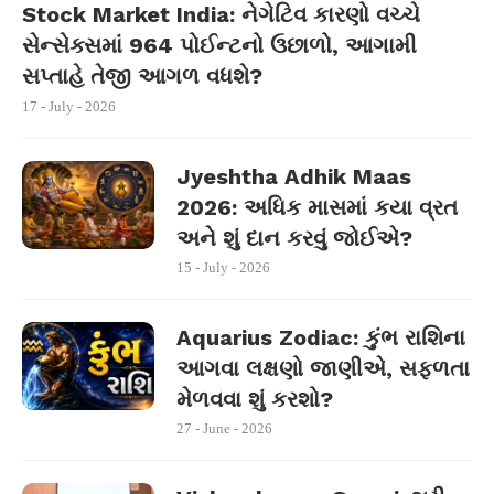
Stock Market India: નેગેટિવ કારણો વચ્ચે
સેન્સેક્સમાં 964 પોઈન્ટનો ઉછાળો, આગામી
સપ્તાહે તેજી આગળ વધશે?
17 - July - 2026
Jyeshtha Adhik Maas
2026: અધિક માસમાં કયા વ્રત
અને શું દાન કરવું જોઈએ?
15 - July - 2026
Aquarius Zodiac: કુંભ રાશિના
આગવા લક્ષણો જાણીએ, સફળતા
મેળવવા શું કરશો?
27 - June - 2026