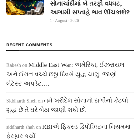
સોનાચાંદીમાં બે તરફી વધઘટ,
આગામી સપ્તાહે ભાવ ઊંચકાશે?
1 - August - 2026
RECENT COMMENTS
Middle East War: અમેરિકા, ઈઝરાયલ
Rakesh
on
અને ઈરાન વચ્ચે છઠ્ઠા દિવસે યુદ્ધ ચાલુ, જાણો
લેટેસ્ટ અપડેટ….
તમે ખરીદેલ સોનાનો દાગીનો કેટલો
Siddharth Sheh
on
શુદ્ધ છે તે ઘરે બેઠા જાણી શકો છો
RBIએ ફિક્સ્ડ ડિપોઝિટના નિયમમાં
siddharth shah
on
ફેરફાર કર્યો