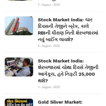
5 - August - 2026
Stock Market India: ચાર
દિવસની તેજીને બ્રેક, કાલે
RBIની ધીરાણ નિતી શેરબજારમાં
નવું બાઈંગ લાવશે?
4 - August - 2026
Stock Market India:
શેરબજારમાં ચોથા દિવસે તેજીની
આગેકૂચ, હવે નિફ્ટી 25,000
થશે?
3 - August - 2026
Gold Silver Market: