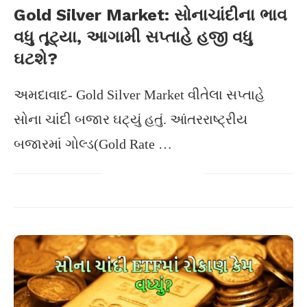
Gold Silver Market: સોનાચાંદીના ભાવ
વધુ તૂટ્યા, આગામી સપ્તાહે હજી વધુ
ઘટશે?
અમદાવાદ- Gold Silver Market વીતેલા સપ્તાહે
સોના ચાંદી બજાર ઘટ્યું હતું. આંતરરાષ્ટ્રીય
બજારમાં ગોલ્ડ(Gold Rate …