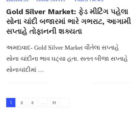
Gold Silver Market: ફેડ મીટિંગ પહેલા
સોના ચાંદી બજારમાં ભારે ગભરાટ, આગામી
સપ્તાહે તોફાનની શક્યતા
અમદાવાદ- Gold Silver Market વીતેલા સપ્તાહે
સોના ચાંદીના ભાવ ઘટ્યા હતા. સતત બીજા સપ્તાહે
સોનાચાંદીમાં …
1
2
3
…
11