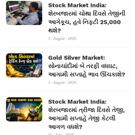
Stock Market India:
શેરબજારમાં ચોથા દિવસે તેજીની
આગેકૂચ, હવે નિફ્ટી 25,000
થશે?
3 - August - 2026
Gold Silver Market:
સોનાચાંદીમાં બે તરફી વધઘટ,
આગામી સપ્તાહે ભાવ ઊંચકાશે?
1 - August - 2026
Stock Market India:
શેરબજારમાં ત્રીજા દિવસે તેજી,
આગામી સપ્તાહે તેજી કેટલી
આગળ વધશે?
31 - July - 2026