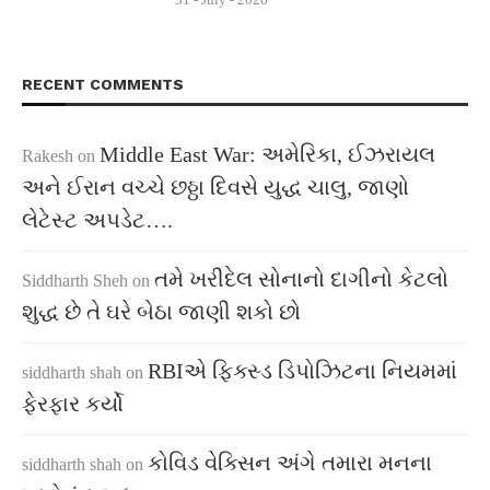
RECENT COMMENTS
Middle East War: અમેરિકા, ઈઝરાયલ
Rakesh
on
અને ઈરાન વચ્ચે છઠ્ઠા દિવસે યુદ્ધ ચાલુ, જાણો
લેટેસ્ટ અપડેટ….
તમે ખરીદેલ સોનાનો દાગીનો કેટલો
Siddharth Sheh
on
શુદ્ધ છે તે ઘરે બેઠા જાણી શકો છો
RBIએ ફિક્સ્ડ ડિપોઝિટના નિયમમાં
siddharth shah
on
ફેરફાર કર્યો
કોવિડ વેક્સિન અંગે તમારા મનના
siddharth shah
on