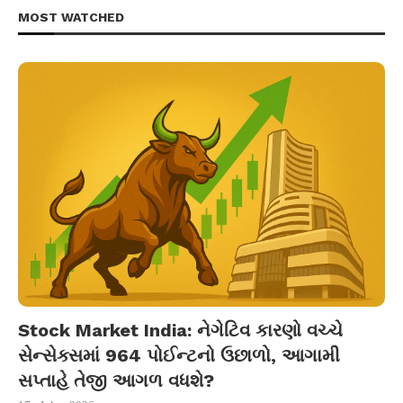
MOST WATCHED
Stock Market India: નેગેટિવ કારણો વચ્ચે
સેન્સેક્સમાં 964 પોઈન્ટનો ઉછાળો, આગામી
સપ્તાહે તેજી આગળ વધશે?