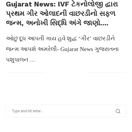
Gujarat News: IVF ટેકનોલોજી દ્વારા
પ્રથમ ગીર ઓલાદની વાછરડીનો સફળ
જન્મ, અનોખી સિદ્ધિ અંગે જાણો….
ઓછુ દૂધ આપતી ગાય હવે શુદ્ધ ‘ગીર’ વાછરડીને
જન્મ આપશે અમરેલી- Gujarat News ગુજરાતના
પશુપાલન …