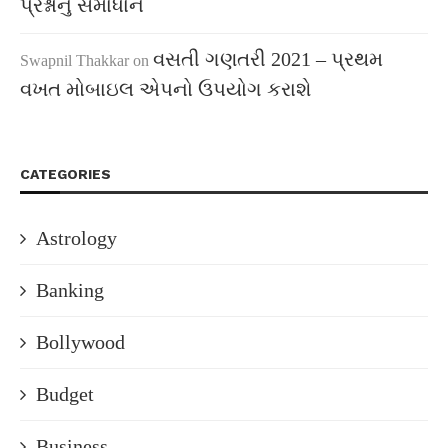
પ્રશ્નોનું સમાધાન
વસતી ગણતરી 2021 – પ્રથમ
Swapnil Thakkar
on
વખત મોબાઇલ એપનો ઉપયોગ કરાશે
CATEGORIES
Astrology
Banking
Bollywood
Budget
Business