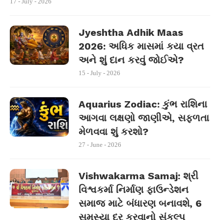
17 - July - 2026
Jyeshtha Adhik Maas
2026: અધિક માસમાં કયા વ્રત
અને શું દાન કરવું જોઈએ?
15 - July - 2026
Aquarius Zodiac: કુંભ રાશિના
આગવા લક્ષણો જાણીએ, સફળતા
મેળવવા શું કરશો?
27 - June - 2026
Vishwakarma Samaj: શ્રી
વિશ્વકર્મા નિર્માણ ફાઉન્ડેશન
સમાજ માટે બંધારણ બનાવશે, 6
સમસ્યા દૂર કરવાનો સંકલ્પ