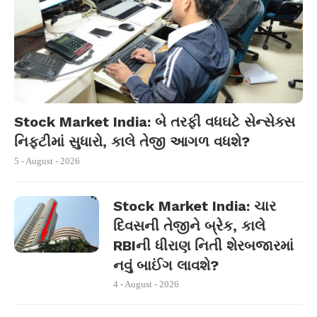
Stock Market India: બે તરફી વધઘટે સેન્સેક્સ
નિફ્ટીમાં સુધારો, કાલે તેજી આગળ વધશે?
5 - August - 2026
Stock Market India: ચાર
દિવસની તેજીને બ્રેક, કાલે
RBIની ધીરાણ નિતી શેરબજારમાં
નવું બાઈંગ લાવશે?
4 - August - 2026