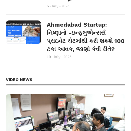
6 - July - 2026
Ahmedabad Startup:
નિષ્ણાતો -ઇન્ફ્લુએન્સર્સ
પ્રાઇવેટ ચેટમાંથી કરી શકશે 100
ટકા આવક, જાણો કેવી રીતે?
10 - July - 2026
VIDEO NEWS