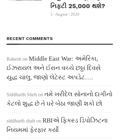
નિફ્ટી 25,000 થશે?
3 - August - 2026
RECENT COMMENTS
Middle East War: અમેરિકા,
Rakesh
on
ઈઝરાયલ અને ઈરાન વચ્ચે છઠ્ઠા દિવસે
યુદ્ધ ચાલુ, જાણો લેટેસ્ટ અપડેટ….
તમે ખરીદેલ સોનાનો દાગીનો
Siddharth Sheh
on
કેટલો શુદ્ધ છે તે ઘરે બેઠા જાણી શકો છો
RBIએ ફિક્સ્ડ ડિપોઝિટના
siddharth shah
on
નિયમમાં ફેરફાર કર્યો