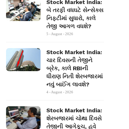
Stock Market India:
બે તરફી વધઘટે સેન્સેક્સ
નિફ્ટીમાં સુધારો, કાલે
તેજી આગળ વધશે?
5 - August - 2026
Stock Market India:
ચાર દિવસની તેજીને
બ્રેક, કાલે RBIની
ધીરાણ નિતી શેરબજારમાં
નવું બાઈંગ લાવશે?
4 - August - 2026
Stock Market India:
શેરબજારમાં ચોથા દિવસે
તેજીની આગેકૂચ, હવે