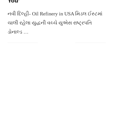
You’
નવી દિલ્હી- Oil Refinery in USA મિડલ ઈસ્ટમાં
ચાલી રહેલા યુદ્ધની વચ્ચે યુએસ રાષ્ટ્રપતિ
ડોનાલ્ડ …