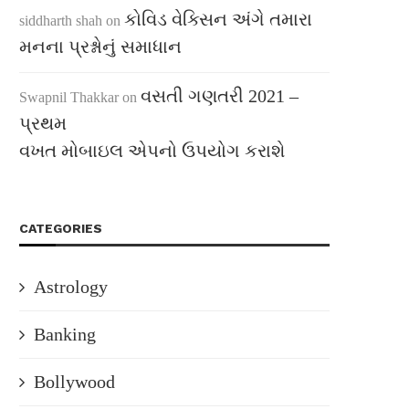
કોવિડ વેક્સિન અંગે તમારા
siddharth shah
on
મનના પ્રશ્નોનું સમાધાન
વસતી ગણતરી 2021 –
Swapnil Thakkar
on
પ્રથમ
વખત મોબાઇલ એપનો ઉપયોગ કરાશે
CATEGORIES
Astrology
Banking
Bollywood