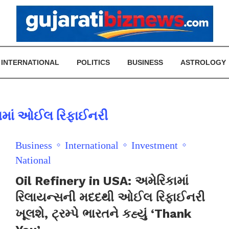
INTERNATIONAL
POLITICS
BUSINESS
ASTROLOGY
ામાં ઓઈલ રિફાઈનરી
Business
International
Investment
National
Oil Refinery in USA: અમેરિકામાં
રિલાયન્સની મદદથી ઓઈલ રિફાઈનરી
ખૂલશે, ટ્રમ્પે ભારતને કહ્યું ‘Thank