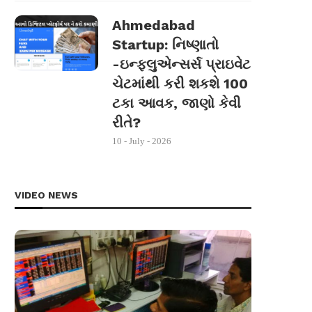
Ahmedabad
Startup: નિષ્ણાતો
-ઇન્ફ્લુએન્સર્સ પ્રાઇવેટ
ચેટમાંથી કરી શકશે 100
ટકા આવક, જાણો કેવી
રીતે?
10 - July - 2026
VIDEO NEWS