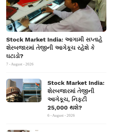
Stock Market India: આગામી સપ્તાહે
શેરબજારમાં તેજીની આગેકૂચ રહેશે કે
ઘટાડો?
7 - August - 2026
Stock Market India:
શેરબજારમાં તેજીની
આગેકૂચ, નિફ્ટી
25,000 થશે?
6 - August - 2026