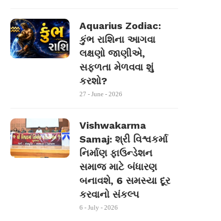
Aquarius Zodiac:
કુંભ રાશિના આગવા
લક્ષણો જાણીએ,
સફળતા મેળવવા શું
કરશો?
27 - June - 2026
Vishwakarma
Samaj: શ્રી વિશ્વકર્મા
નિર્માણ ફાઉન્ડેશન
સમાજ માટે બંધારણ
બનાવશે, 6 સમસ્યા દૂર
કરવાનો સંકલ્પ
6 - July - 2026