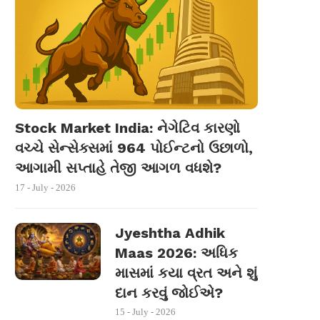
Stock Market India: નેગેટિવ કારણો
વચ્ચે સેન્સેક્સમાં 964 પોઈન્ટનો ઉછાળો,
આગામી સપ્તાહે તેજી આગળ વધશે?
17 - July - 2026
Jyeshtha Adhik
Maas 2026: અધિક
માસમાં કયા વ્રત અને શું
દાન કરવું જોઈએ?
15 - July - 2026