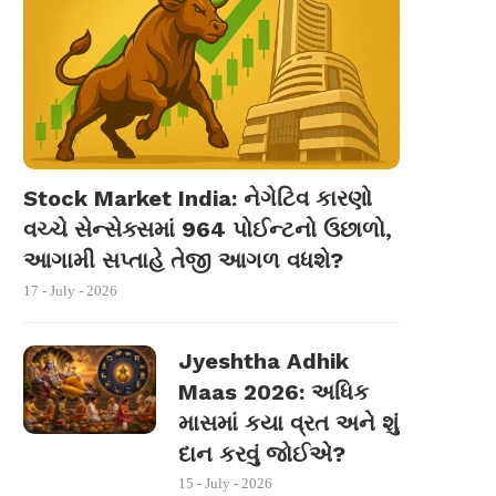
Stock Market India: નેગેટિવ કારણો
વચ્ચે સેન્સેક્સમાં 964 પોઈન્ટનો ઉછાળો,
આગામી સપ્તાહે તેજી આગળ વધશે?
17 - July - 2026
Jyeshtha Adhik
Maas 2026: અધિક
માસમાં કયા વ્રત અને શું
દાન કરવું જોઈએ?
15 - July - 2026