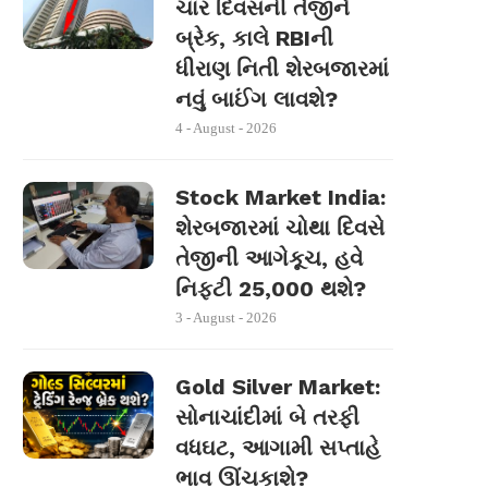
ચાર દિવસની તેજીને
બ્રેક, કાલે RBIની
ધીરાણ નિતી શેરબજારમાં
નવું બાઈંગ લાવશે?
4 - August - 2026
Stock Market India:
શેરબજારમાં ચોથા દિવસે
તેજીની આગેકૂચ, હવે
નિફ્ટી 25,000 થશે?
3 - August - 2026
Gold Silver Market:
સોનાચાંદીમાં બે તરફી
વધઘટ, આગામી સપ્તાહે
ભાવ ઊંચકાશે?