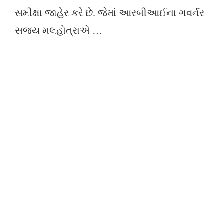
સમીક્ષા જાહેર કરે છે. જેમાં આરબીઆઈના ગવર્નર
સંજય મલહોત્રાએ …