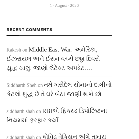
1 - August - 2026
RECENT COMMENTS
Middle East War: અમેરિકા,
Rakesh
on
ઈઝરાયલ અને ઈરાન વચ્ચે છઠ્ઠા દિવસે
યુદ્ધ ચાલુ, જાણો લેટેસ્ટ અપડેટ….
તમે ખરીદેલ સોનાનો દાગીનો
Siddharth Sheh
on
કેટલો શુદ્ધ છે તે ઘરે બેઠા જાણી શકો છો
RBIએ ફિક્સ્ડ ડિપોઝિટના
siddharth shah
on
નિયમમાં ફેરફાર કર્યો
કોવિડ વેક્સિન અંગે તમારા
siddharth shah
on