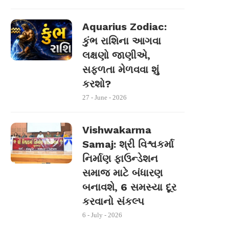
Aquarius Zodiac:
કુંભ રાશિના આગવા
લક્ષણો જાણીએ,
સફળતા મેળવવા શું
કરશો?
27 - June - 2026
Vishwakarma
Samaj: શ્રી વિશ્વકર્મા
નિર્માણ ફાઉન્ડેશન
સમાજ માટે બંધારણ
બનાવશે, 6 સમસ્યા દૂર
કરવાનો સંકલ્પ
6 - July - 2026