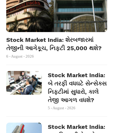
Stock Market India: શેરબજારમાં
તેજીની આગેકૂચ, નિફ્ટી 25,000 થશે?
6 - August - 2026
Stock Market India:
બે તરફી વધઘટે સેન્સેક્સ
નિફ્ટીમાં સુધારો, કાલે
તેજી આગળ વધશે?
5 - August - 2026
Stock Market India: