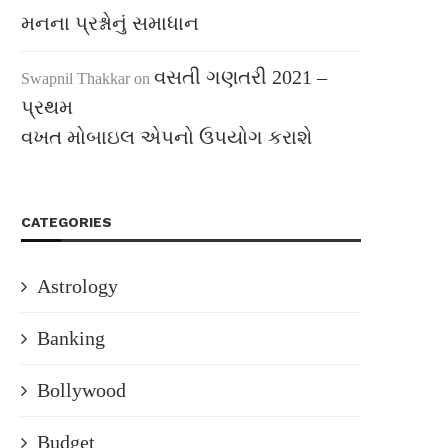
મનના પ્રશ્નોનું સમાધાન
વસતી ગણતરી 2021 –
Swapnil Thakkar
on
પ્રથમ
વખત મોબાઇલ એપનો ઉપયોગ કરાશે
CATEGORIES
Astrology
Banking
Bollywood
Budget