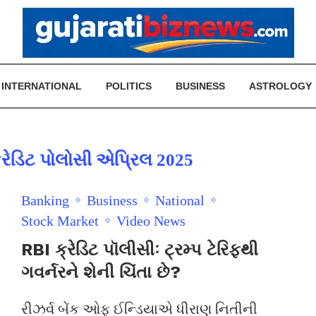
INTERNATIONAL
POLITICS
BUSINESS
ASTROLOGY
ડિટ પોલોસી એપ્રિલ 2025
Banking
Business
National
Stock Market
Video News
RBI ક્રેડિટ પૉલીસીઃ ટ્રમ્પ ટેરિફથી
ગવર્નરને શેની ચિંતા છે?
રીઝર્વ બેંક ઓફ ઈન્ડિયાએ ધીરાણ નિતીની