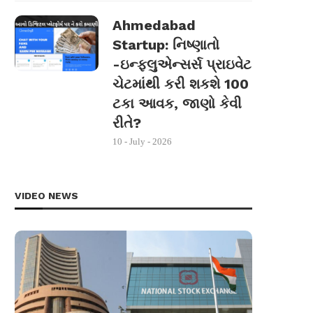
Ahmedabad
Startup: નિષ્ણાતો
-ઇન્ફ્લુએન્સર્સ પ્રાઇવેટ
ચેટમાંથી કરી શકશે 100
ટકા આવક, જાણો કેવી
રીતે?
10 - July - 2026
VIDEO NEWS