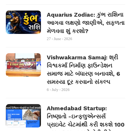
Aquarius Zodiac: કુંભ રાશિના
આગવા લક્ષણો જાણીએ, સફળતા
મેળવવા શું કરશો?
27 - June - 2026
Vishwakarma Samaj: શ્રી
વિશ્વકર્મા નિર્માણ ફાઉન્ડેશન
સમાજ માટે બંધારણ બનાવશે, 6
સમસ્યા દૂર કરવાનો સંકલ્પ
6 - July - 2026
Ahmedabad Startup:
નિષ્ણાતો -ઇન્ફ્લુએન્સર્સ
પ્રાઇવેટ ચેટમાંથી કરી શકશે 100