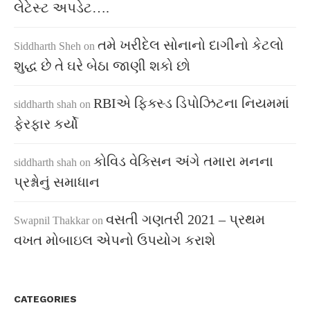
લેટેસ્ટ અપડેટ….
તમે ખરીદેલ સોનાનો દાગીનો કેટલો
Siddharth Sheh
on
શુદ્ધ છે તે ઘરે બેઠા જાણી શકો છો
RBIએ ફિક્સ્ડ ડિપોઝિટના નિયમમાં
siddharth shah
on
ફેરફાર કર્યો
કોવિડ વેક્સિન અંગે તમારા મનના
siddharth shah
on
પ્રશ્નોનું સમાધાન
વસતી ગણતરી 2021 – પ્રથમ
Swapnil Thakkar
on
વખત મોબાઇલ એપનો ઉપયોગ કરાશે
CATEGORIES