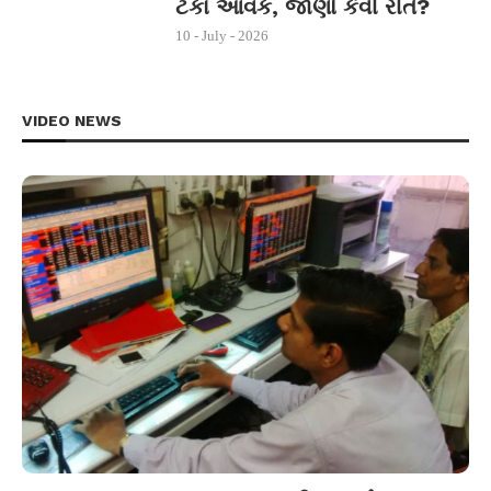
ટકા આવક, જાણો કેવી રીતે?
10 - July - 2026
VIDEO NEWS