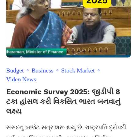
Budget
Business
Stock Market
Video News
Economic Survey 2025: જીડીપી 8
ટકા હાંસલ કરી વિકસિત ભારત બનવાનું
લક્ષ્ય
સંસદનું બજેટ સત્ર શરૂ થયું છે. રાષ્ટ્રપતિ દ્રોપદી