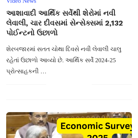
Video News
આશાવાદી આર્થિક સર્વેથી શેરોમાં નવી
લેવાલી, ચાર દીવસમાં સેન્સેક્સમાં 2,132
પોઈન્ટનો ઉછાળો
શેરબજારમાં સતત ચોથા દિવસે નવી લેવાલી ચાલુ
રહેતાં ઉછાળો આવ્યો છે. આર્થિક સર્વે 2024-25
પ્રોત્સાહકની …