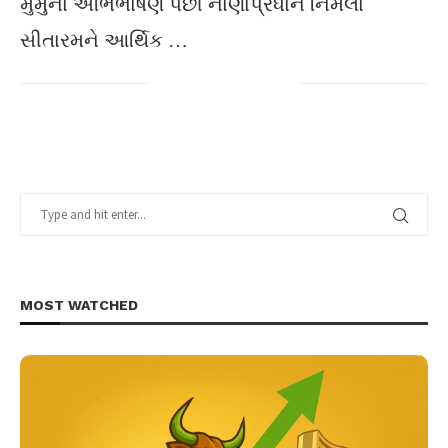
મુર્મુના અભિભાષણ પછી નાણાપ્રધાન નિર્મલા
સીતારમને આર્થિક …
MOST WATCHED