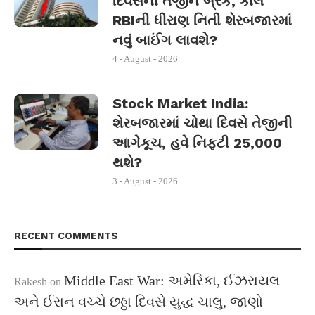
દિવસની તેજીને બ્રેક, કાલે
RBIની ધીરાણ નિતી શેરબજારમાં
નવું બાઈંગ લાવશે?
4 - August - 2026
Stock Market India:
શેરબજારમાં ચોથા દિવસે તેજીની
આગેકૂચ, હવે નિફ્ટી 25,000
થશે?
3 - August - 2026
RECENT COMMENTS
Middle East War: અમેરિકા, ઈઝરાયલ
Rakesh
on
અને ઈરાન વચ્ચે છઠ્ઠા દિવસે યુદ્ધ ચાલુ, જાણો