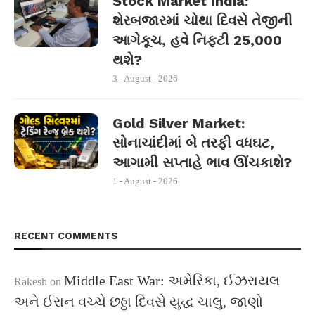
Stock Market India:
શેરબજારમાં ચોથા દિવસે તેજીની
આગેકૂચ, હવે નિફ્ટી 25,000
થશે?
3 - August - 2026
Gold Silver Market:
સોનાચાંદીમાં બે તરફી વધઘટ,
આગામી સપ્તાહે ભાવ ઊંચકાશે?
1 - August - 2026
RECENT COMMENTS
Middle East War: અમેરિકા, ઈઝરાયલ
Rakesh
on
અને ઈરાન વચ્ચે છઠ્ઠા દિવસે યુદ્ધ ચાલુ, જાણો