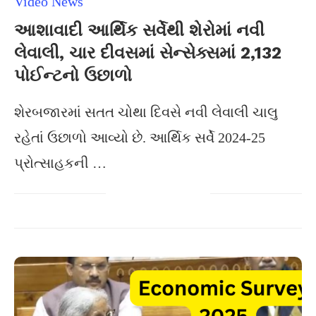
Video News
આશાવાદી આર્થિક સર્વેથી શેરોમાં નવી
લેવાલી, ચાર દીવસમાં સેન્સેક્સમાં 2,132
પોઈન્ટનો ઉછાળો
શેરબજારમાં સતત ચોથા દિવસે નવી લેવાલી ચાલુ
રહેતાં ઉછાળો આવ્યો છે. આર્થિક સર્વે 2024-25
પ્રોત્સાહકની …