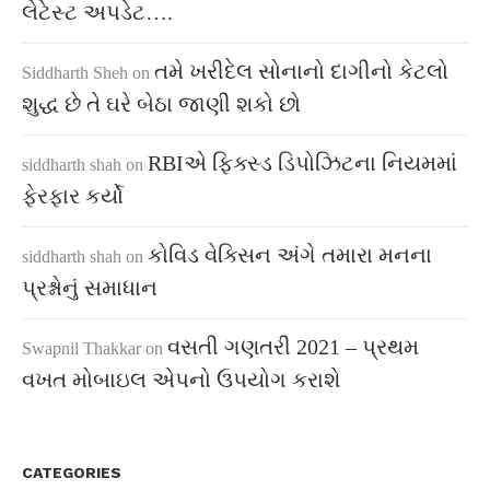
લેટેસ્ટ અપડેટ….
તમે ખરીદેલ સોનાનો દાગીનો કેટલો
Siddharth Sheh
on
શુદ્ધ છે તે ઘરે બેઠા જાણી શકો છો
RBIએ ફિક્સ્ડ ડિપોઝિટના નિયમમાં
siddharth shah
on
ફેરફાર કર્યો
કોવિડ વેક્સિન અંગે તમારા મનના
siddharth shah
on
પ્રશ્નોનું સમાધાન
વસતી ગણતરી 2021 – પ્રથમ
Swapnil Thakkar
on
વખત મોબાઇલ એપનો ઉપયોગ કરાશે
CATEGORIES