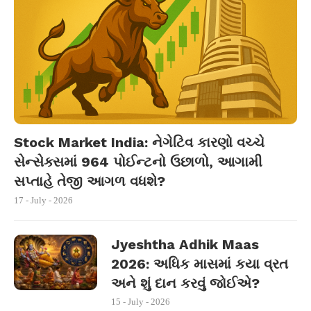
Stock Market India: નેગેટિવ કારણો વચ્ચે
સેન્સેક્સમાં 964 પોઈન્ટનો ઉછાળો, આગામી
સપ્તાહે તેજી આગળ વધશે?
17 - July - 2026
Jyeshtha Adhik Maas
2026: અધિક માસમાં કયા વ્રત
અને શું દાન કરવું જોઈએ?
15 - July - 2026