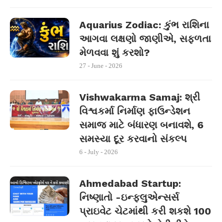
Aquarius Zodiac: કુંભ રાશિના
આગવા લક્ષણો જાણીએ, સફળતા
મેળવવા શું કરશો?
27 - June - 2026
Vishwakarma Samaj: શ્રી
વિશ્વકર્મા નિર્માણ ફાઉન્ડેશન
સમાજ માટે બંધારણ બનાવશે, 6
સમસ્યા દૂર કરવાનો સંકલ્પ
6 - July - 2026
Ahmedabad Startup:
નિષ્ણાતો -ઇન્ફ્લુએન્સર્સ
પ્રાઇવેટ ચેટમાંથી કરી શકશે 100