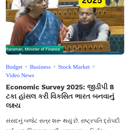
Budget
Business
Stock Market
Video News
Economic Survey 2025: જીડીપી 8
ટકા હાંસલ કરી વિકસિત ભારત બનવાનું
લક્ષ્ય
સંસદનું બજેટ સત્ર શરૂ થયું છે. રાષ્ટ્રપતિ દ્રોપદી