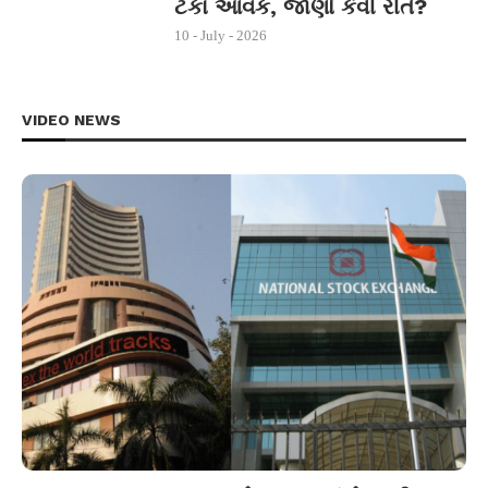
ટકા આવક, જાણો કેવી રીતે?
10 - July - 2026
VIDEO NEWS