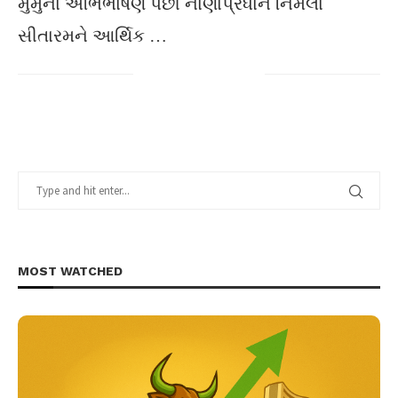
મુર્મુના અભિભાષણ પછી નાણાપ્રધાન નિર્મલા
સીતારમને આર્થિક …
MOST WATCHED