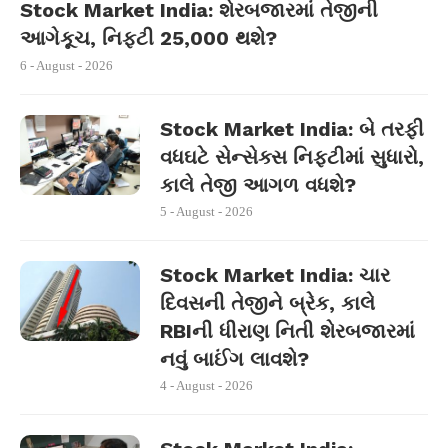
Stock Market India: શેરબજારમાં તેજીની
આગેકૂચ, નિફ્ટી 25,000 થશે?
6 - August - 2026
Stock Market India: બે તરફી
વધઘટે સેન્સેક્સ નિફ્ટીમાં સુધારો,
કાલે તેજી આગળ વધશે?
5 - August - 2026
Stock Market India: ચાર
દિવસની તેજીને બ્રેક, કાલે
RBIની ધીરાણ નિતી શેરબજારમાં
નવું બાઈંગ લાવશે?
4 - August - 2026