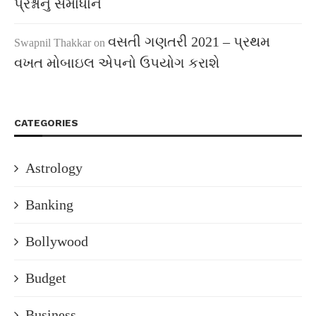
પ્રશ્નોનું સમાધાન
વસતી ગણતરી 2021 – પ્રથમ
Swapnil Thakkar
on
વખત મોબાઇલ એપનો ઉપયોગ કરાશે
CATEGORIES
Astrology
Banking
Bollywood
Budget
Business