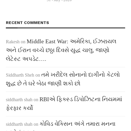
RECENT COMMENTS
Middle East War: અમેરિકા, ઈઝરાયલ
Rakesh
on
અને ઈરાન વચ્ચે છઠ્ઠા દિવસે યુદ્ધ ચાલુ, જાણો
લેટેસ્ટ અપડેટ….
તમે ખરીદેલ સોનાનો દાગીનો કેટલો
Siddharth Sheh
on
શુદ્ધ છે તે ઘરે બેઠા જાણી શકો છો
RBIએ ફિક્સ્ડ ડિપોઝિટના નિયમમાં
siddharth shah
on
ફેરફાર કર્યો
કોવિડ વેક્સિન અંગે તમારા મનના
siddharth shah
on