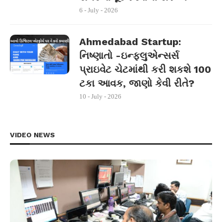
6 - July - 2026
Ahmedabad Startup:
નિષ્ણાતો -ઇન્ફ્લુએન્સર્સ
પ્રાઇવેટ ચેટમાંથી કરી શકશે 100
ટકા આવક, જાણો કેવી રીતે?
10 - July - 2026
VIDEO NEWS