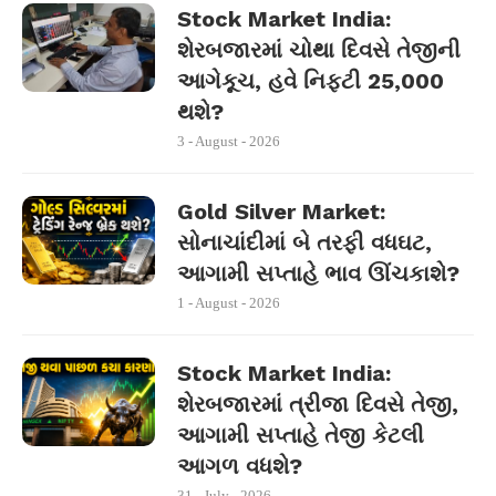
Stock Market India:
શેરબજારમાં ચોથા દિવસે તેજીની
આગેકૂચ, હવે નિફ્ટી 25,000
થશે?
3 - August - 2026
Gold Silver Market:
સોનાચાંદીમાં બે તરફી વધઘટ,
આગામી સપ્તાહે ભાવ ઊંચકાશે?
1 - August - 2026
Stock Market India:
શેરબજારમાં ત્રીજા દિવસે તેજી,
આગામી સપ્તાહે તેજી કેટલી
આગળ વધશે?
31 - July - 2026