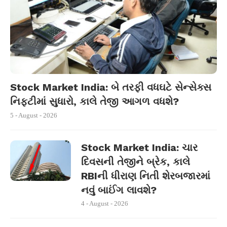
Stock Market India: બે તરફી વધઘટે સેન્સેક્સ
નિફ્ટીમાં સુધારો, કાલે તેજી આગળ વધશે?
5 - August - 2026
Stock Market India: ચાર
દિવસની તેજીને બ્રેક, કાલે
RBIની ધીરાણ નિતી શેરબજારમાં
નવું બાઈંગ લાવશે?
4 - August - 2026