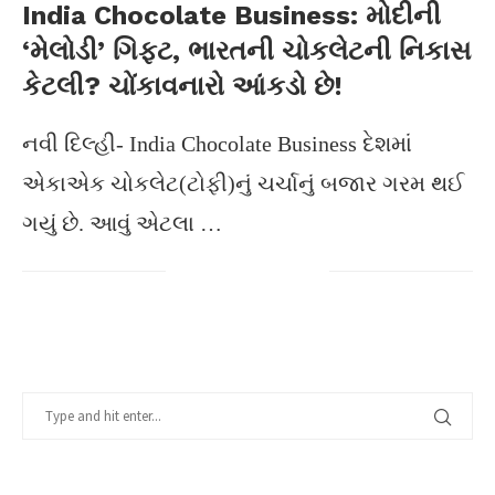
India Chocolate Business: મોદીની
‘મેલોડી’ ગિફ્ટ, ભારતની ચોકલેટની નિકાસ
કેટલી? ચોંકાવનારો આંકડો છે!
નવી દિલ્હી- India Chocolate Business દેશમાં
એકાએક ચોકલેટ(ટોફી)નું ચર્ચાનું બજાર ગરમ થઈ
ગયું છે. આવું એટલા …