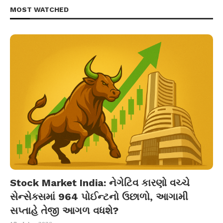
MOST WATCHED
Stock Market India: નેગેટિવ કારણો વચ્ચે
સેન્સેક્સમાં 964 પોઈન્ટનો ઉછાળો, આગામી
સપ્તાહે તેજી આગળ વધશે?