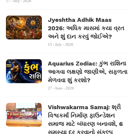
17 - July - 2026
Jyeshtha Adhik Maas
2026: અધિક માસમાં કયા વ્રત
અને શું દાન કરવું જોઈએ?
15 - July - 2026
Aquarius Zodiac: કુંભ રાશિના
આગવા લક્ષણો જાણીએ, સફળતા
મેળવવા શું કરશો?
27 - June - 2026
Vishwakarma Samaj: શ્રી
વિશ્વકર્મા નિર્માણ ફાઉન્ડેશન
સમાજ માટે બંધારણ બનાવશે, 6
સમસ્યા દૂર કરવાનો સંકલ્પ