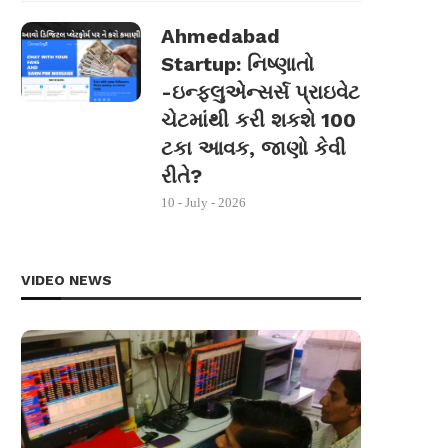
Ahmedabad
Startup: નિષ્ણાતો
-ઇન્ફ્લુએન્સર્સ પ્રાઇવેટ
ચેટમાંથી કરી શકશે 100
ટકા આવક, જાણો કેવી
રીતે?
10 - July - 2026
VIDEO NEWS