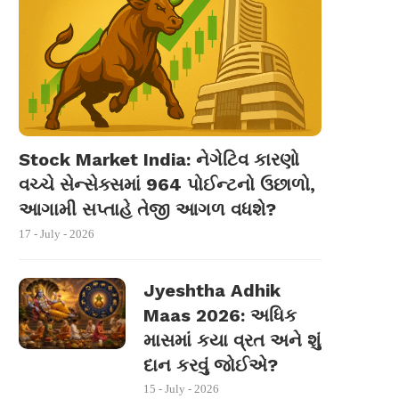
Stock Market India: નેગેટિવ કારણો
વચ્ચે સેન્સેક્સમાં 964 પોઈન્ટનો ઉછાળો,
આગામી સપ્તાહે તેજી આગળ વધશે?
17 - July - 2026
Jyeshtha Adhik
Maas 2026: અધિક
માસમાં કયા વ્રત અને શું
દાન કરવું જોઈએ?
15 - July - 2026