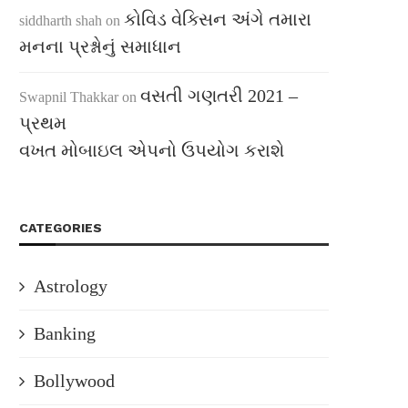
કોવિડ વેક્સિન અંગે તમારા
siddharth shah
on
મનના પ્રશ્નોનું સમાધાન
વસતી ગણતરી 2021 –
Swapnil Thakkar
on
પ્રથમ
વખત મોબાઇલ એપનો ઉપયોગ કરાશે
CATEGORIES
Astrology
Banking
Bollywood