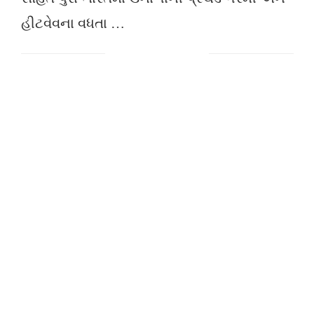
હીટવેવના વધતા …