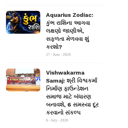
Aquarius Zodiac:
કુંભ રાશિના આગવા
લક્ષણો જાણીએ,
સફળતા મેળવવા શું
કરશો?
27 - June - 2026
Vishwakarma
Samaj: શ્રી વિશ્વકર્મા
નિર્માણ ફાઉન્ડેશન
સમાજ માટે બંધારણ
બનાવશે, 6 સમસ્યા દૂર
કરવાનો સંકલ્પ
6 - July - 2026