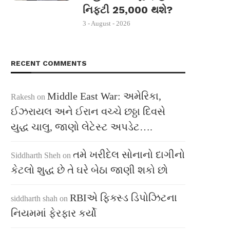
નિફ્ટી 25,000 થશે?
3 - August - 2026
RECENT COMMENTS
Middle East War: અમેરિકા,
Rakesh
on
ઈઝરાયલ અને ઈરાન વચ્ચે છઠ્ઠા દિવસે
યુદ્ધ ચાલુ, જાણો લેટેસ્ટ અપડેટ….
તમે ખરીદેલ સોનાનો દાગીનો
Siddharth Sheh
on
કેટલો શુદ્ધ છે તે ઘરે બેઠા જાણી શકો છો
RBIએ ફિક્સ્ડ ડિપોઝિટના
siddharth shah
on
નિયમમાં ફેરફાર કર્યો