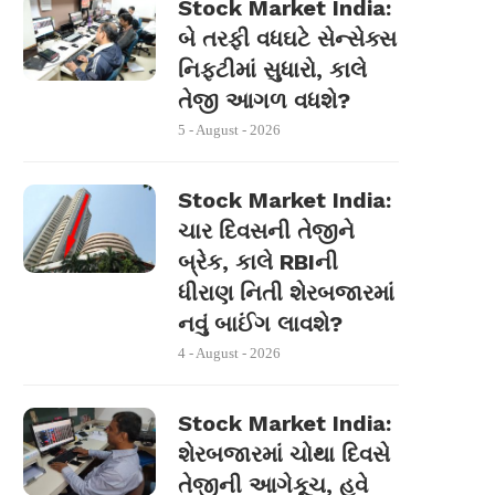
Stock Market India:
બે તરફી વધઘટે સેન્સેક્સ
નિફ્ટીમાં સુધારો, કાલે
તેજી આગળ વધશે?
5 - August - 2026
Stock Market India:
ચાર દિવસની તેજીને
બ્રેક, કાલે RBIની
ધીરાણ નિતી શેરબજારમાં
નવું બાઈંગ લાવશે?
4 - August - 2026
Stock Market India:
શેરબજારમાં ચોથા દિવસે
તેજીની આગેકૂચ, હવે