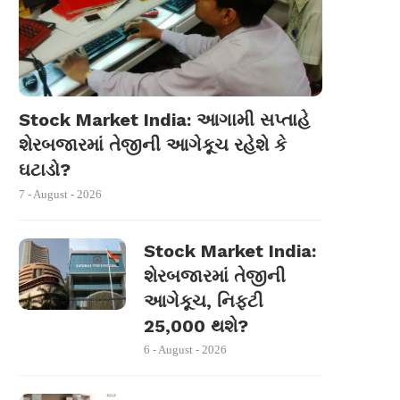
Stock Market India: આગામી સપ્તાહે
શેરબજારમાં તેજીની આગેકૂચ રહેશે કે
ઘટાડો?
7 - August - 2026
Stock Market India:
શેરબજારમાં તેજીની
આગેકૂચ, નિફ્ટી
25,000 થશે?
6 - August - 2026