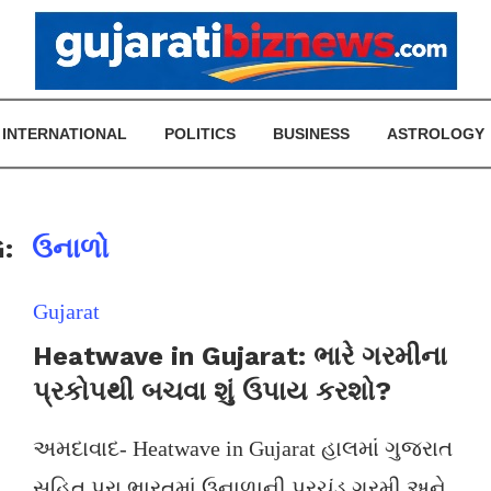
INTERNATIONAL
POLITICS
BUSINESS
ASTROLOGY
G:
ઉનાળો
Gujarat
Heatwave in Gujarat: ભારે ગરમીના
પ્રકોપથી બચવા શું ઉપાય કરશો?
અમદાવાદ- Heatwave in Gujarat હાલમાં ગુજરાત
સહિત પુરા ભારતમાં ઉનાળાની પ્રચંડ ગરમી અને