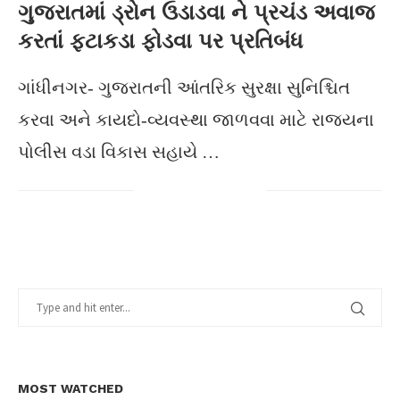
ગુજરાતમાં ડ્રોન ઉડાડવા ને પ્રચંડ અવાજ
કરતાં ફટાકડા ફોડવા પર પ્રતિબંધ
ગાંધીનગર- ગુજરાતની આંતરિક સુરક્ષા સુનિશ્ચિત
કરવા અને કાયદો-વ્યવસ્થા જાળવવા માટે રાજ્યના
પોલીસ વડા વિકાસ સહાયે …
MOST WATCHED