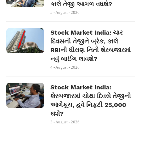
કાલે તેજી આગળ વધશે?
5 - August - 2026
Stock Market India: ચાર
દિવસની તેજીને બ્રેક, કાલે
RBIની ધીરાણ નિતી શેરબજારમાં
નવું બાઈંગ લાવશે?
4 - August - 2026
Stock Market India:
શેરબજારમાં ચોથા દિવસે તેજીની
આગેકૂચ, હવે નિફ્ટી 25,000
થશે?
3 - August - 2026