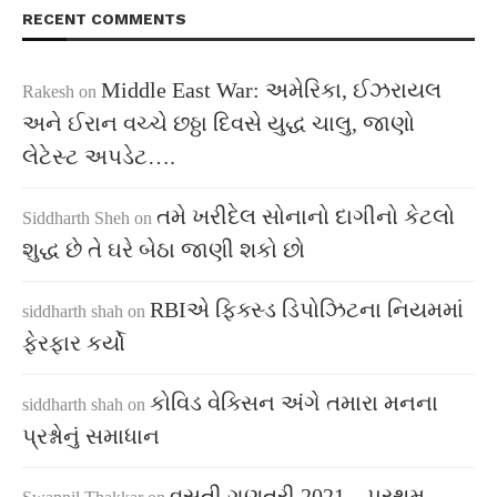
RECENT COMMENTS
Middle East War: અમેરિકા, ઈઝરાયલ
Rakesh
on
અને ઈરાન વચ્ચે છઠ્ઠા દિવસે યુદ્ધ ચાલુ, જાણો
લેટેસ્ટ અપડેટ….
તમે ખરીદેલ સોનાનો દાગીનો કેટલો
Siddharth Sheh
on
શુદ્ધ છે તે ઘરે બેઠા જાણી શકો છો
RBIએ ફિક્સ્ડ ડિપોઝિટના નિયમમાં
siddharth shah
on
ફેરફાર કર્યો
કોવિડ વેક્સિન અંગે તમારા મનના
siddharth shah
on
પ્રશ્નોનું સમાધાન
વસતી ગણતરી 2021 – પ્રથમ