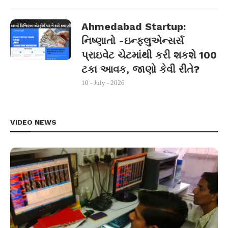
Ahmedabad Startup:
નિષ્ણાતો -ઇન્ફ્લુએન્સર્સ
પ્રાઇવેટ ચેટમાંથી કરી શકશે 100
ટકા આવક, જાણો કેવી રીતે?
10 - July - 2026
VIDEO NEWS