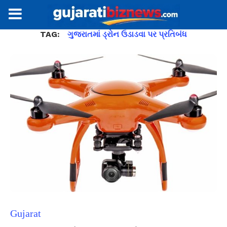
TAG:
ગુજરાતમાં ડ્રોન ઉડાડવા પર પ્રતિબંધ
Gujarat