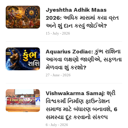
Jyeshtha Adhik Maas
2026: અધિક માસમાં કયા વ્રત
અને શું દાન કરવું જોઈએ?
15 - July - 2026
Aquarius Zodiac: કુંભ રાશિના
આગવા લક્ષણો જાણીએ, સફળતા
મેળવવા શું કરશો?
27 - June - 2026
Vishwakarma Samaj: શ્રી
વિશ્વકર્મા નિર્માણ ફાઉન્ડેશન
સમાજ માટે બંધારણ બનાવશે, 6
સમસ્યા દૂર કરવાનો સંકલ્પ
6 - July - 2026