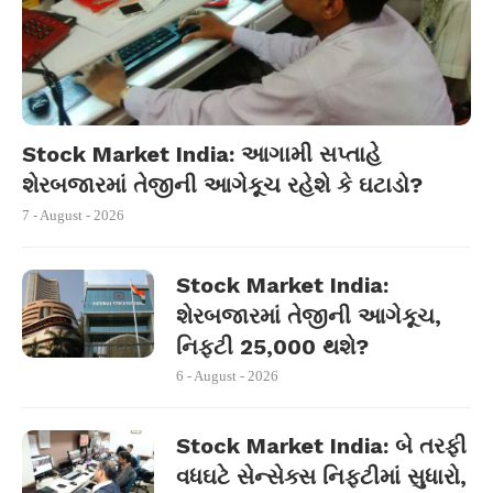
Stock Market India: આગામી સપ્તાહે
શેરબજારમાં તેજીની આગેકૂચ રહેશે કે ઘટાડો?
7 - August - 2026
Stock Market India:
શેરબજારમાં તેજીની આગેકૂચ,
નિફ્ટી 25,000 થશે?
6 - August - 2026
Stock Market India: બે તરફી
વધઘટે સેન્સેક્સ નિફ્ટીમાં સુધારો,