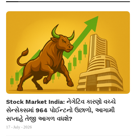
Stock Market India: નેગેટિવ કારણો વચ્ચે
સેન્સેક્સમાં 964 પોઈન્ટનો ઉછાળો, આગામી
સપ્તાહે તેજી આગળ વધશે?
17 - July - 2026