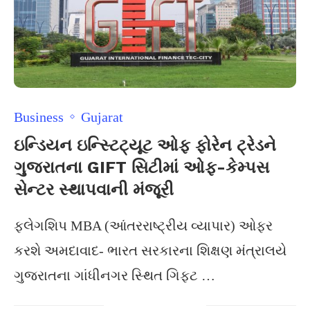
Business
Gujarat
ઇન્ડિયન ઇન્સ્ટિટ્યૂટ ઓફ ફોરેન ટ્રેડને
ગુજરાતના GIFT સિટીમાં ઓફ-કેમ્પસ
સેન્ટર સ્થાપવાની મંજૂરી
ફ્લેગશિપ MBA (આંતરરાષ્ટ્રીય વ્યાપાર) ઓફર
કરશે અમદાવાદ- ભારત સરકારના શિક્ષણ મંત્રાલયે
ગુજરાતના ગાંધીનગર સ્થિત ગિફ્ટ …