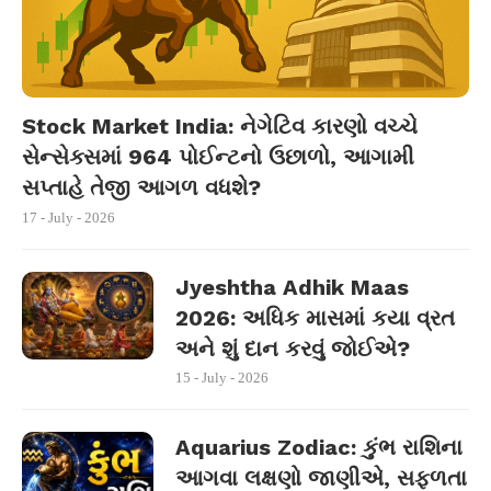
Stock Market India: નેગેટિવ કારણો વચ્ચે
સેન્સેક્સમાં 964 પોઈન્ટનો ઉછાળો, આગામી
સપ્તાહે તેજી આગળ વધશે?
17 - July - 2026
Jyeshtha Adhik Maas
2026: અધિક માસમાં કયા વ્રત
અને શું દાન કરવું જોઈએ?
15 - July - 2026
Aquarius Zodiac: કુંભ રાશિના
આગવા લક્ષણો જાણીએ, સફળતા