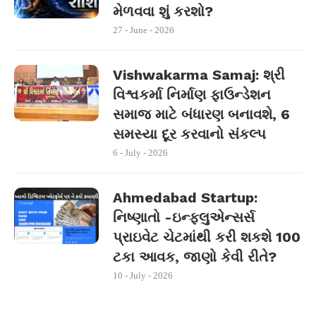
મેળવવા શું કરશો?
27 - June - 2026
Vishwakarma Samaj: શ્રી
વિશ્વકર્મા નિર્માણ ફાઉન્ડેશન
સમાજ માટે બંધારણ બનાવશે, 6
સમસ્યા દૂર કરવાનો સંકલ્પ
6 - July - 2026
Ahmedabad Startup:
નિષ્ણાતો -ઇન્ફ્લુએન્સર્સ
પ્રાઇવેટ ચેટમાંથી કરી શકશે 100
ટકા આવક, જાણો કેવી રીતે?
10 - July - 2026