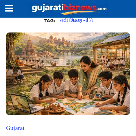
TAG:
નવી શિક્ષણ નીતિ
Gujarat