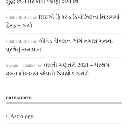
શુદ્ધ છે તે ઘરે બેઠા જાણી શકો છો
RBIએ ફિક્સ્ડ ડિપોઝિટના નિયમમાં
siddharth shah
on
ફેરફાર કર્યો
કોવિડ વેક્સિન અંગે તમારા મનના
siddharth shah
on
પ્રશ્નોનું સમાધાન
વસતી ગણતરી 2021 – પ્રથમ
Swapnil Thakkar
on
વખત મોબાઇલ એપનો ઉપયોગ કરાશે
CATEGORIES
Astrology