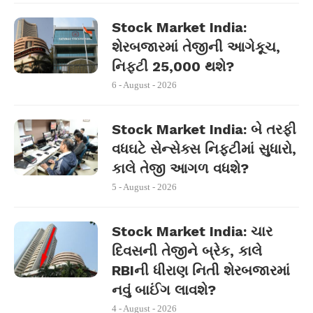
Stock Market India:
શેરબજારમાં તેજીની આગેકૂચ,
નિફ્ટી 25,000 થશે?
6 - August - 2026
Stock Market India: બે તરફી
વધઘટે સેન્સેક્સ નિફ્ટીમાં સુધારો,
કાલે તેજી આગળ વધશે?
5 - August - 2026
Stock Market India: ચાર
દિવસની તેજીને બ્રેક, કાલે
RBIની ધીરાણ નિતી શેરબજારમાં
નવું બાઈંગ લાવશે?
4 - August - 2026