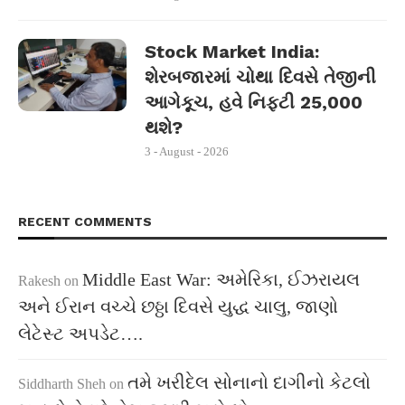
Stock Market India:
શેરબજારમાં ચોથા દિવસે તેજીની
આગેકૂચ, હવે નિફ્ટી 25,000
થશે?
3 - August - 2026
RECENT COMMENTS
Middle East War: અમેરિકા, ઈઝરાયલ
Rakesh
on
અને ઈરાન વચ્ચે છઠ્ઠા દિવસે યુદ્ધ ચાલુ, જાણો
લેટેસ્ટ અપડેટ….
તમે ખરીદેલ સોનાનો દાગીનો કેટલો
Siddharth Sheh
on