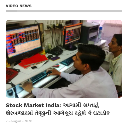
VIDEO NEWS
Stock Market India: આગામી સપ્તાહે
શેરબજારમાં તેજીની આગેકૂચ રહેશે કે ઘટાડો?
7 - August - 2026