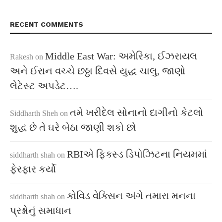
RECENT COMMENTS
Middle East War: અમેરિકા, ઈઝરાયલ
Rakesh
on
અને ઈરાન વચ્ચે છઠ્ઠા દિવસે યુદ્ધ ચાલુ, જાણો
લેટેસ્ટ અપડેટ….
તમે ખરીદેલ સોનાનો દાગીનો કેટલો
Siddharth Sheh
on
શુદ્ધ છે તે ઘરે બેઠા જાણી શકો છો
RBIએ ફિક્સ્ડ ડિપોઝિટના નિયમમાં
siddharth shah
on
ફેરફાર કર્યો
કોવિડ વેક્સિન અંગે તમારા મનના
siddharth shah
on
પ્રશ્નોનું સમાધાન