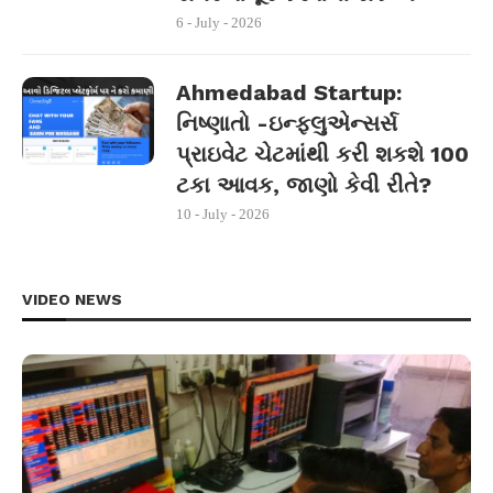
6 - July - 2026
Ahmedabad Startup:
નિષ્ણાતો -ઇન્ફ્લુએન્સર્સ
પ્રાઇવેટ ચેટમાંથી કરી શકશે 100
ટકા આવક, જાણો કેવી રીતે?
10 - July - 2026
VIDEO NEWS