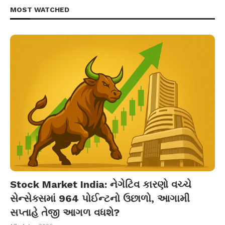
MOST WATCHED
Stock Market India: નેગેટિવ કારણો વચ્ચે
સેન્સેક્સમાં 964 પોઈન્ટનો ઉછાળો, આગામી
સપ્તાહે તેજી આગળ વધશે?