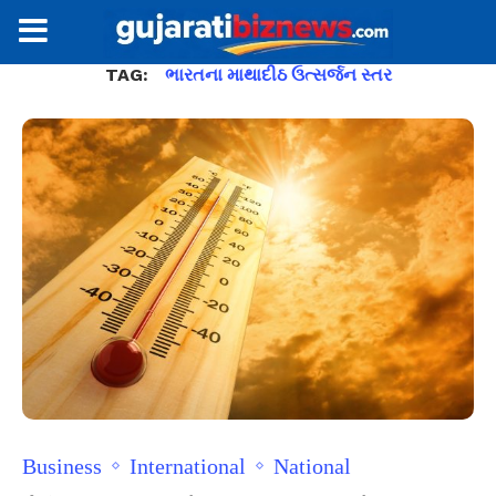
TAG:
ભારતના માથાદીઠ ઉત્સર્જન સ્તર
Business
International
National