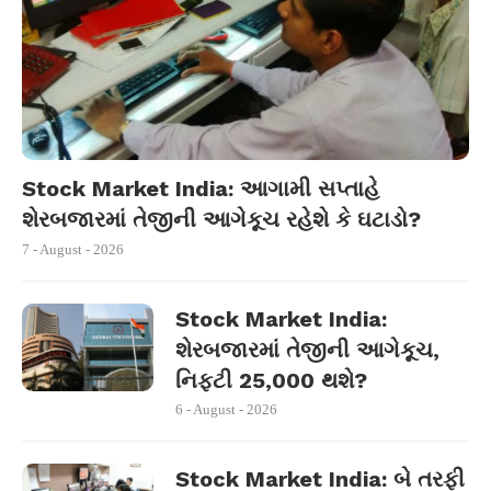
Stock Market India: આગામી સપ્તાહે
શેરબજારમાં તેજીની આગેકૂચ રહેશે કે ઘટાડો?
7 - August - 2026
Stock Market India:
શેરબજારમાં તેજીની આગેકૂચ,
નિફ્ટી 25,000 થશે?
6 - August - 2026
Stock Market India: બે તરફી