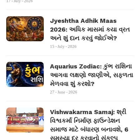
17 - July - 2026
Jyeshtha Adhik Maas
2026: અધિક માસમાં કયા વ્રત
અને શું દાન કરવું જોઈએ?
15 - July - 2026
Aquarius Zodiac: કુંભ રાશિના
આગવા લક્ષણો જાણીએ, સફળતા
મેળવવા શું કરશો?
27 - June - 2026
Vishwakarma Samaj: શ્રી
વિશ્વકર્મા નિર્માણ ફાઉન્ડેશન
સમાજ માટે બંધારણ બનાવશે, 6
સમસ્યા દૂર કરવાનો સંકલ્પ