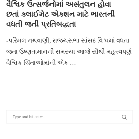
વૈશ્વિક ઉત્સર્જનોમાં અસંતુલન હોવા
છતાં ક્લાઈમેટ એક્શન માટે ભારતની
વધતી જતી પ્રતિબદ્ધતા
-પરિમલ નથવાણી, રાજ્યસભા સાંસદ વિશ્વમાં વધતા
જતા ઉષ્ણતામાનની સમસ્યા આજે સૌથી મહત્ત્વપૂર્ણ
વૈશ્વિક ચિંતાઓમાંની એક …