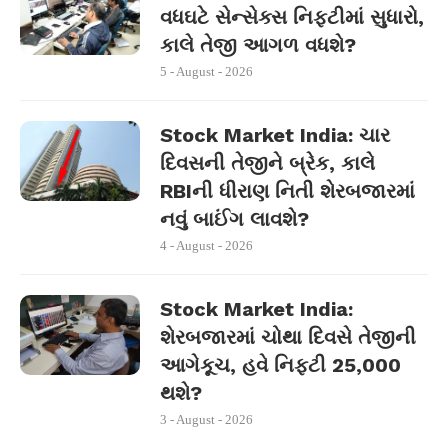
વધઘટે સેન્સેક્સ નિફ્ટીમાં સુધારો,
કાલે તેજી આગળ વધશે?
5 - August - 2026
Stock Market India: ચાર
દિવસની તેજીને બ્રેક, કાલે
RBIની ધીરાણ નિતી શેરબજારમાં
નવું બાઈંગ લાવશે?
4 - August - 2026
Stock Market India:
શેરબજારમાં ચોથા દિવસે તેજીની
આગેકૂચ, હવે નિફ્ટી 25,000
થશે?
3 - August - 2026