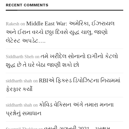
RECENT COMMENTS
Middle East War: અમેરિકા, ઈઝરાયલ
Rakesh
on
અને ઈરાન વચ્ચે છઠ્ઠા દિવસે યુદ્ધ ચાલુ, જાણો
લેટેસ્ટ અપડેટ….
તમે ખરીદેલ સોનાનો દાગીનો કેટલો
Siddharth Sheh
on
શુદ્ધ છે તે ઘરે બેઠા જાણી શકો છો
RBIએ ફિક્સ્ડ ડિપોઝિટના નિયમમાં
siddharth shah
on
ફેરફાર કર્યો
કોવિડ વેક્સિન અંગે તમારા મનના
siddharth shah
on
પ્રશ્નોનું સમાધાન
વસતી ગણતરી 2021 – પ્રથમ