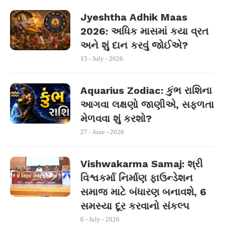
Jyeshtha Adhik Maas
2026: અધિક માસમાં કયા વ્રત
અને શું દાન કરવું જોઈએ?
15 - July - 2026
Aquarius Zodiac: કુંભ રાશિના
આગવા લક્ષણો જાણીએ, સફળતા
મેળવવા શું કરશો?
27 - June - 2026
Vishwakarma Samaj: શ્રી
વિશ્વકર્મા નિર્માણ ફાઉન્ડેશન
સમાજ માટે બંધારણ બનાવશે, 6
સમસ્યા દૂર કરવાનો સંકલ્પ
6 - July - 2026