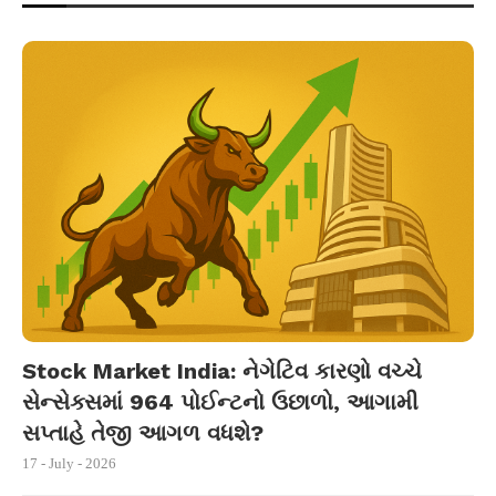
Stock Market India: નેગેટિવ કારણો વચ્ચે
સેન્સેક્સમાં 964 પોઈન્ટનો ઉછાળો, આગામી
સપ્તાહે તેજી આગળ વધશે?
17 - July - 2026