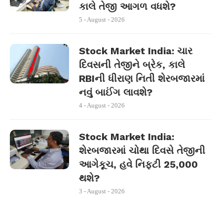
કાલે તેજી આગળ વધશે?
5 - August - 2026
Stock Market India: ચાર
દિવસની તેજીને બ્રેક, કાલે
RBIની ધીરાણ નિતી શેરબજારમાં
નવું બાઈંગ લાવશે?
4 - August - 2026
Stock Market India:
શેરબજારમાં ચોથા દિવસે તેજીની
આગેકૂચ, હવે નિફ્ટી 25,000
થશે?
3 - August - 2026