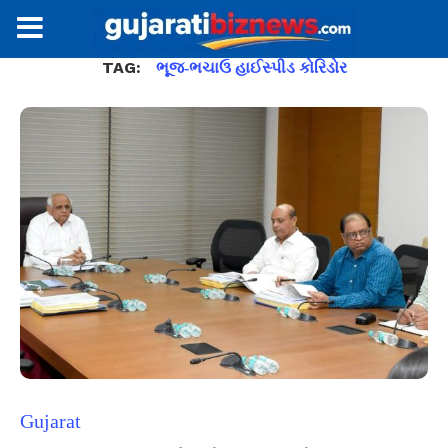
TAG:
ભૂજ-ભચાઉ હાઈસ્પીડ કોરિડોર
Gujarat