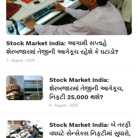
Stock Market India: આગામી સપ્તાહે
શેરબજારમાં તેજીની આગેકૂચ રહેશે કે ઘટાડો?
7 - August - 2026
Stock Market India:
શેરબજારમાં તેજીની આગેકૂચ,
નિફ્ટી 25,000 થશે?
6 - August - 2026
Stock Market India: બે તરફી
વધઘટે સેન્સેક્સ નિફ્ટીમાં સુધારો,