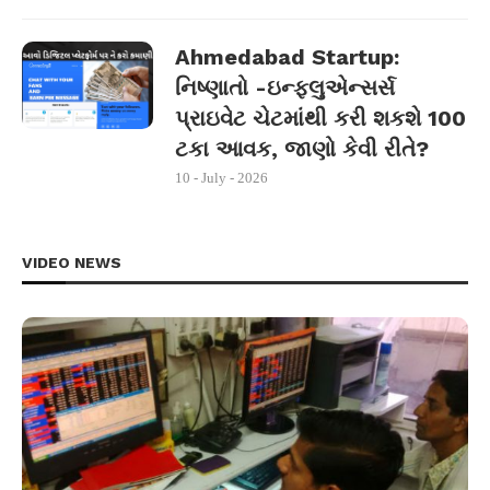
Ahmedabad Startup:
નિષ્ણાતો -ઇન્ફ્લુએન્સર્સ
પ્રાઇવેટ ચેટમાંથી કરી શકશે 100
ટકા આવક, જાણો કેવી રીતે?
10 - July - 2026
VIDEO NEWS