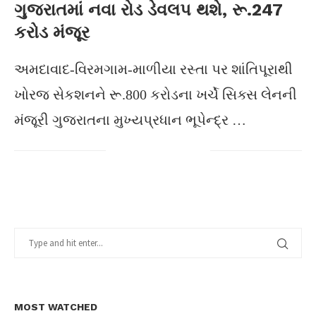
ગુજરાતમાં નવા રોડ ડેવલપ થશે, રૂ.247
કરોડ મંજૂર
અમદાવાદ-વિરમગામ-માળીયા રસ્તા પર શાંતિપૂરાથી
ખોરજ સેકશનને રૂ.800 કરોડના ખર્ચે સિક્સ લેનની
મંજૂરી ગુજરાતના મુખ્યપ્રધાન ભૂપેન્દ્ર …
MOST WATCHED