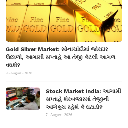
Gold Silver Market: સોનાચાંદીમાં જોરદાર
ઉછાળો, આગામી સપ્તાહે આ તેજી કેટલી આગળ
વધશે?
9 - August - 2026
Stock Market India: આગામી
સપ્તાહે શેરબજારમાં તેજીની
આગેકૂચ રહેશે કે ઘટાડો?
7 - August - 2026