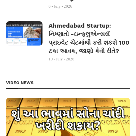
6 - July - 2026
Ahmedabad Startup:
નિષ્ણાતો -ઇન્ફ્લુએન્સર્સ
પ્રાઇવેટ ચેટમાંથી કરી શકશે 100
ટકા આવક, જાણો કેવી રીતે?
10 - July - 2026
VIDEO NEWS