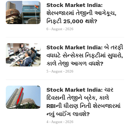
Stock Market India:
શેરબજારમાં તેજીની આગેકૂચ,
નિફ્ટી 25,000 થશે?
6 - August - 2026
Stock Market India: બે તરફી
વધઘટે સેન્સેક્સ નિફ્ટીમાં સુધારો,
કાલે તેજી આગળ વધશે?
5 - August - 2026
Stock Market India: ચાર
દિવસની તેજીને બ્રેક, કાલે
RBIની ધીરાણ નિતી શેરબજારમાં
નવું બાઈંગ લાવશે?
4 - August - 2026