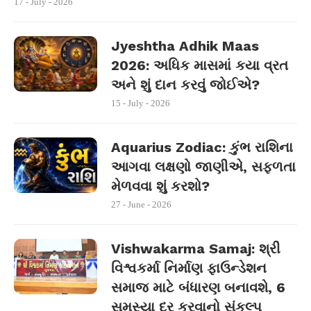
17 - July - 2026
Jyeshtha Adhik Maas
2026: અધિક માસમાં કયા વ્રત
અને શું દાન કરવું જોઈએ?
15 - July - 2026
Aquarius Zodiac: કુંભ રાશિના
આગવા લક્ષણો જાણીએ, સફળતા
મેળવવા શું કરશો?
27 - June - 2026
Vishwakarma Samaj: શ્રી
વિશ્વકર્મા નિર્માણ ફાઉન્ડેશન
સમાજ માટે બંધારણ બનાવશે, 6
સમસ્યા દૂર કરવાનો સંકલ્પ