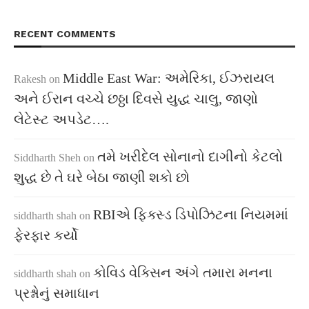
RECENT COMMENTS
Middle East War: અમેરિકા, ઈઝરાયલ
Rakesh
on
અને ઈરાન વચ્ચે છઠ્ઠા દિવસે યુદ્ધ ચાલુ, જાણો
લેટેસ્ટ અપડેટ….
તમે ખરીદેલ સોનાનો દાગીનો કેટલો
Siddharth Sheh
on
શુદ્ધ છે તે ઘરે બેઠા જાણી શકો છો
RBIએ ફિક્સ્ડ ડિપોઝિટના નિયમમાં
siddharth shah
on
ફેરફાર કર્યો
કોવિડ વેક્સિન અંગે તમારા મનના
siddharth shah
on
પ્રશ્નોનું સમાધાન