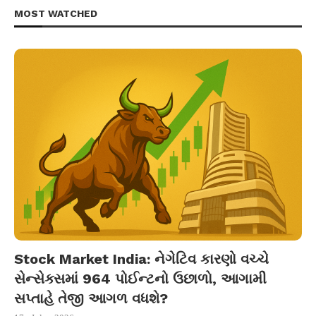
MOST WATCHED
Stock Market India: નેગેટિવ કારણો વચ્ચે
સેન્સેક્સમાં 964 પોઈન્ટનો ઉછાળો, આગામી
સપ્તાહે તેજી આગળ વધશે?