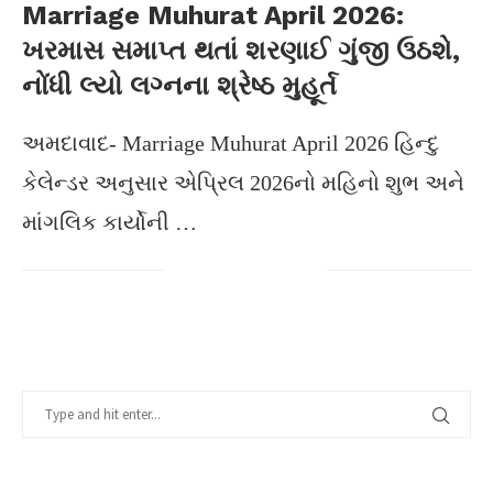
Marriage Muhurat April 2026:
ખરમાસ સમાપ્ત થતાં શરણાઈ ગુંજી ઉઠશે,
નોંધી લ્યો લગ્નના શ્રેષ્ઠ મુહૂર્ત
અમદાવાદ- Marriage Muhurat April 2026 હિન્દુ
કેલેન્ડર અનુસાર એપ્રિલ 2026નો મહિનો શુભ અને
માંગલિક કાર્યોની …