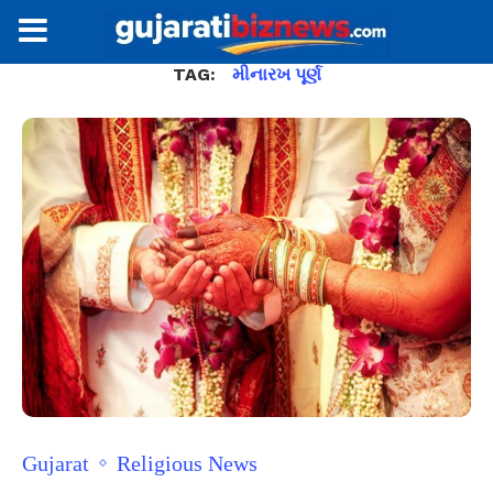
TAG:
મીનારખ પૂર્ણ
Gujarat
Religious News